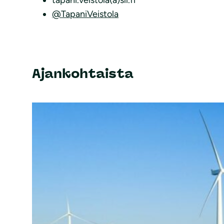
tapani.veistola(a)sll.fi
@TapaniVeistola
Ajankohtaista