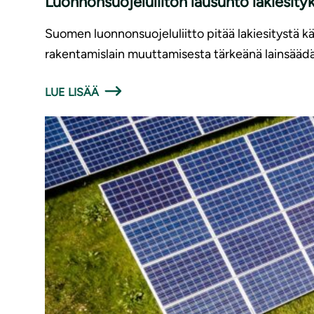
Luonnonsuojeluliiton lausunto lakiesit
Suomen luonnonsuojeluliitto pitää lakiesitystä 
rakentamislain muuttamisesta tärkeänä lainsäädä
LUE LISÄÄ