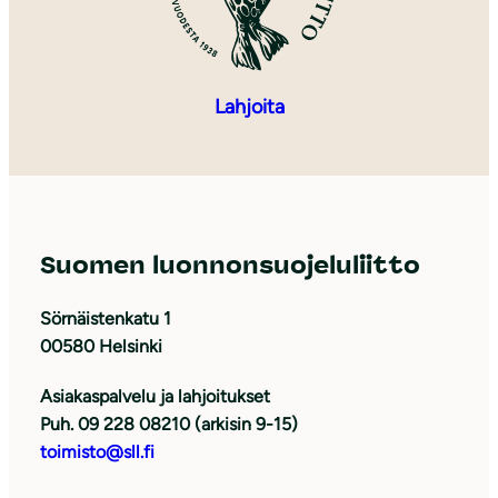
Lahjoita
Suomen luonnonsuojeluliitto
Sörnäistenkatu 1
00580 Helsinki
Asiakaspalvelu ja lahjoitukset
Puh. 09 228 08210 (arkisin 9-15)
toimisto@sll.fi