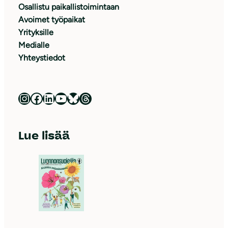
Osallistu paikallistoimintaan
Avoimet työpaikat
Yrityksille
Medialle
Yhteystiedot
Luonnonsuojeluliitto Instagramissa
Luonnonsuojeluliitto Facebookissa
Luonnonsuojeluliitto LinkedInissä
Luonnonsuojeluliiton YouTube-kanava
Luonnonsuojeluliitto Blueskyssa
Luonnonsuojeluliitto Threadsissa
Lue lisää