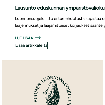
Lausunto eduskunnan ym­pä­ris­tö­va­lio­k
Luonnonsuojeluliitto ei tue ehdotusta supistaa rak
laajennukset ja laajamittaiset korjaukset sääntel
LUE LISÄÄ
Lisää artikkeleita