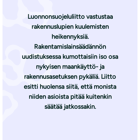
Luonnonsuojeluliitto vastustaa
rakennuslupien kuulemisten
heikennyksiä.
Rakentamislainsäädännön
uudistuksessa kumottaisiin iso osa
nykyisen maankäyttö- ja
rakennusasetuksen pykäliä. Liitto
esitti huolensa siitä, että monista
niiden asioista pitää kuitenkin
säätää jatkossakin.