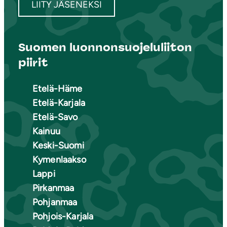
LIITY JÄSENEKSI
Suomen luonnonsuojeluliiton
piirit
Etelä-Häme
Etelä-Karjala
Etelä-Savo
Kainuu
Keski-Suomi
Kymenlaakso
Lappi
Pirkanmaa
Pohjanmaa
Pohjois-Karjala