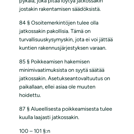
pykälä, joka pitää löytyä jatkossakin
jostakin rakentamisen säädöksistä.
84 § Osoitemerkintöjen tulee olla
jatkossakin pakollisia. Tämä on
turvallisuuskysymyskin, jota ei voi jättää
kuntien rakennusjärjestyksen varaan.
85 § Poikkeamisen hakemisen
minimivaatimuksista on syytä säätää
jatkossakin. Asetukseantovaltuutus on
paikallaan, ellei asiaa ole muuten
hoidettu.
87 § Alueellisesta poikkeamisesta tulee
kuulla laajasti jatkossakin.
100 – 101 §:n