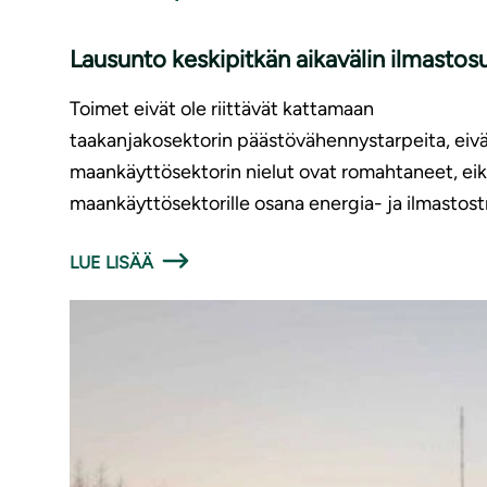
Lausunto keskipitkän aikavälin ilmasto
Toimet eivät ole riittävät kattamaan
taakanjakosektorin päästövähennystarpeita, eivä
maankäyttösektorin nielut ovat romahtaneet, eikä
maankäyttösektorille osana energia- ja ilmastost
LUE LISÄÄ