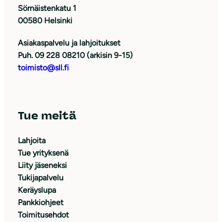
Sörnäistenkatu 1
00580 Helsinki
Asiakaspalvelu ja lahjoitukset
Puh. 09 228 08210 (arkisin 9-15)
toimisto@sll.fi
Tue meitä
Lahjoita
Tue yrityksenä
Liity jäseneksi
Tukijapalvelu
Keräyslupa
Pankkiohjeet
Toimitusehdot