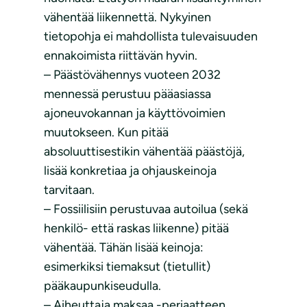
vähentää liikennettä. Nykyinen
tietopohja ei mahdollista tulevaisuuden
ennakoimista riittävän hyvin.
– Päästövähennys vuoteen 2032
mennessä perustuu pääasiassa
ajoneuvokannan ja käyttövoimien
muutokseen. Kun pitää
absoluuttisestikin vähentää päästöjä,
lisää konkretiaa ja ohjauskeinoja
tarvitaan.
– Fossiilisiin perustuvaa autoilua (sekä
henkilö- että raskas liikenne) pitää
vähentää. Tähän lisää keinoja:
esimerkiksi tiemaksut (tietullit)
pääkaupunkiseudulla.
– Aiheuttaja maksaa -periaatteen