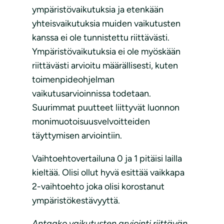
ympäristövaikutuksia ja etenkään
yhteisvaikutuksia muiden vaikutusten
kanssa ei ole tunnistettu riittävästi.
Ympäristövaikutuksia ei ole myöskään
riittävästi arvioitu määrällisesti, kuten
toimenpideohjelman
vaikutusarvioinnissa todetaan.
Suurimmat puutteet liittyvät luonnon
monimuotoisuusvelvoitteiden
täyttymisen arviointiin.
Vaihtoehtovertailuna 0 ja 1 pitäisi lailla
kieltää. Olisi ollut hyvä esittää vaikkapa
2-vaihtoehto joka olisi korostanut
ympäristökestävyyttä.
Antaako vaikutusten arviointi riittävän