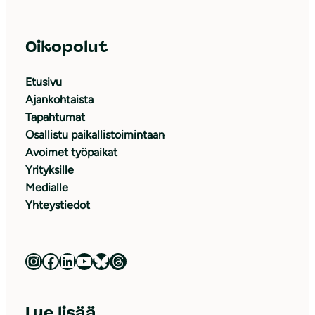
Oikopolut
Etusivu
Ajankohtaista
Tapahtumat
Osallistu paikallistoimintaan
Avoimet työpaikat
Yrityksille
Medialle
Yhteystiedot
Luonnonsuojeluliitto Instagramissa
Luonnonsuojeluliitto Facebookissa
Luonnonsuojeluliitto LinkedInissä
Luonnonsuojeluliiton YouTube-kanava
Luonnonsuojeluliitto Blueskyssa
Luonnonsuojeluliitto Threadsissa
Lue lisää