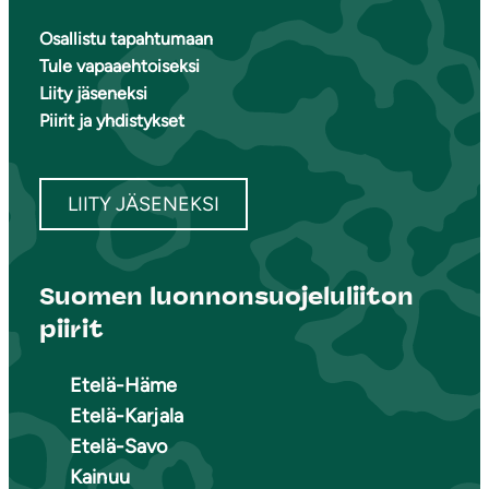
Osallistu tapahtumaan
Tule vapaaehtoiseksi
Liity jäseneksi
Piirit ja yhdistykset
LIITY JÄSENEKSI
Suomen luonnonsuojeluliiton
piirit
Etelä-Häme
Etelä-Karjala
Etelä-Savo
Kainuu