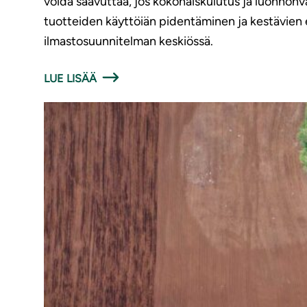
voida saavuttaa, jos kokonaiskulutus ja luonnon
tuotteiden käyttöiän pidentäminen ja kestävien el
ilmastosuunnitelman keskiössä.
LUE LISÄÄ