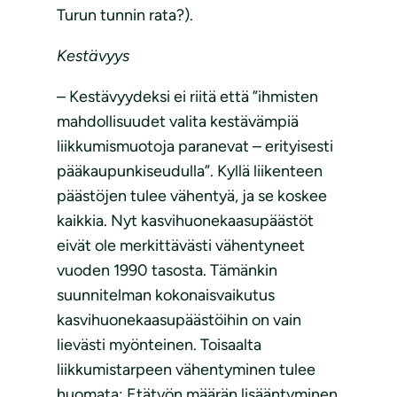
Turun tunnin rata?).
Kestävyys
– Kestävyydeksi ei riitä että ”ihmisten
mahdollisuudet valita kestävämpiä
liikkumismuotoja paranevat – erityisesti
pääkaupunkiseudulla”. Kyllä liikenteen
päästöjen tulee vähentyä, ja se koskee
kaikkia. Nyt kasvihuonekaasupäästöt
eivät ole merkittävästi vähentyneet
vuoden 1990 tasosta. Tämänkin
suunnitelman kokonaisvaikutus
kasvihuonekaasupäästöihin on vain
lievästi myönteinen. Toisaalta
liikkumistarpeen vähentyminen tulee
huomata: Etätyön määrän lisääntyminen