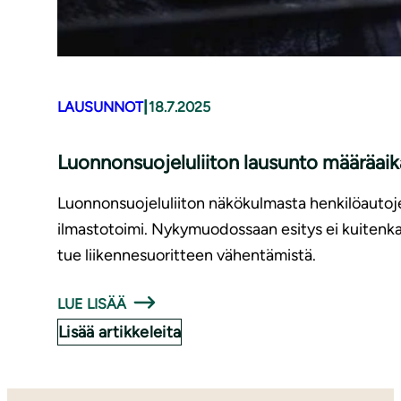
|
LAUSUNNOT
18.7.2025
Luonnonsuojeluliiton lausunto määräaik
Luonnonsuojeluliiton näkökulmasta henkilöautoj
ilmastotoimi. Nykymuodossaan esitys ei kuitenkaan
tue liikennesuoritteen vähentämistä.
LUE LISÄÄ
Lisää artikkeleita