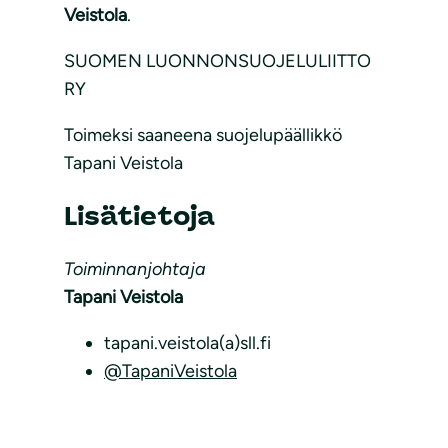
Veistola
.
SUOMEN LUONNONSUOJELULIITTO
RY
Toimeksi saaneena suojelupäällikkö
Tapani Veistola
Lisätietoja
Toiminnanjohtaja
Tapani Veistola
tapani.veistola(a)sll.fi
@TapaniVeistola