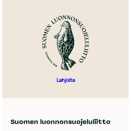
Lahjoita
Suomen luonnonsuojeluliitto