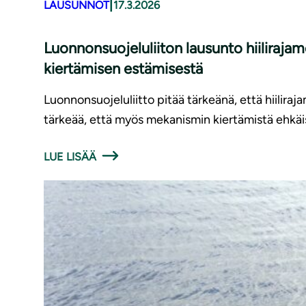
|
LAUSUNNOT
17.3.2026
Luonnonsuojeluliiton lausunto hiiliraj
kiertämisen estämisestä
Luonnonsuojeluliitto pitää tärkeänä, että hiilira
tärkeää, että myös mekanismin kiertämistä ehkäi
LUE LISÄÄ