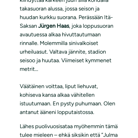
kiihdyttää kärkeen juuri sillä kohdalla
takasuoran alussa, jossa seison ja
huudan kurkku suorana. Perässään Itä-
Saksan
Jürgen Haas
, joka loppusuoran
avautuessa alkaa hivuttautumaan
rinnalle. Molemmilla sinivalkoiset
urheiluasut. Valtava jännite, stadion
seisoo ja huutaa. Viimeiset kymmenet
metrit…
Väätäinen voittaa, liput liehuvat,
kohiseva kansa alkaa vähitellen
istuutumaan. En pysty puhumaan. Olen
antanut ääneni lopputaistossa.
Lähes puolivuosisataa myöhemmin tämä
tulee mieleen – ehkä siksikin että ”Julma