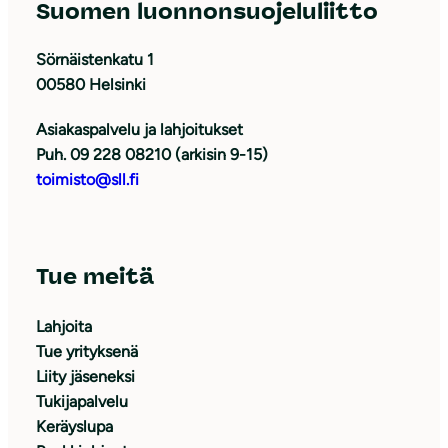
Suomen luonnonsuojeluliitto
Sörnäistenkatu 1
00580 Helsinki
Asiakaspalvelu ja lahjoitukset
Puh. 09 228 08210 (arkisin 9-15)
toimisto@sll.fi
Tue meitä
Lahjoita
Tue yrityksenä
Liity jäseneksi
Tukijapalvelu
Keräyslupa