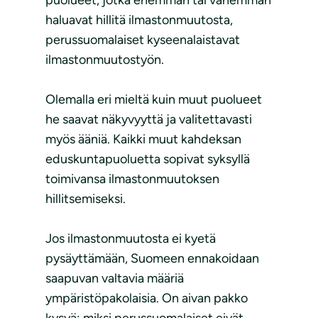
puolueet, jotka enemmän tai vähemmän
haluavat hillitä ilmastonmuutosta,
perussuomalaiset kyseenalaistavat
ilmastonmuutostyön.
Olemalla eri mieltä kuin muut puolueet
he saavat näkyvyyttä ja valitettavasti
myös ääniä. Kaikki muut kahdeksan
eduskuntapuoluetta sopivat syksyllä
toimivansa ilmastonmuutoksen
hillitsemiseksi.
Jos ilmastonmuutosta ei kyetä
pysäyttämään, Suomeen ennakoidaan
saapuvan valtavia määriä
ympäristöpakolaisia. On aivan pakko