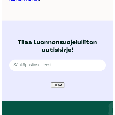
Tilaa Luonnonsuojeluliiton
uutiskirje!
TILAA