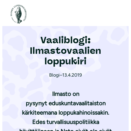
S
i
Etusivu
|
Ajankohtaista
|
Vaaliblogi: Ilmastovaalien loppukiri
i
r
Vaaliblogi:
r
y
Ilmastovaalien
s
loppukiri
i
s
Blogi
–
13.4.2019
ä
l
Ilmasto on
t
pysynyt eduskuntavaalitaiston
ö
kärkiteemana loppukahinoissakin.
ö
n
Edes turvallisuuspolitiikka