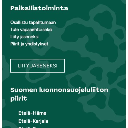
Paikallistoiminta
Osallistu tapahtumaan
Tule vapaaehtoiseksi
Liity jäseneksi
Piirit ja yhdistykset
LIITY JÄSENEKSI
Suomen luonnonsuojeluliiton
piirit
Etelä-Häme
Etelä-Karjala