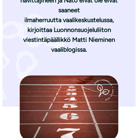
hävittäjineen ja Nato eivät ole eivät
saaneet
ilmaherruutta vaalikeskustelussa,
kirjoittaa Luonnonsuojeluliiton
viestintäpäällikkö
Matti Nieminen
vaaliblogissa.