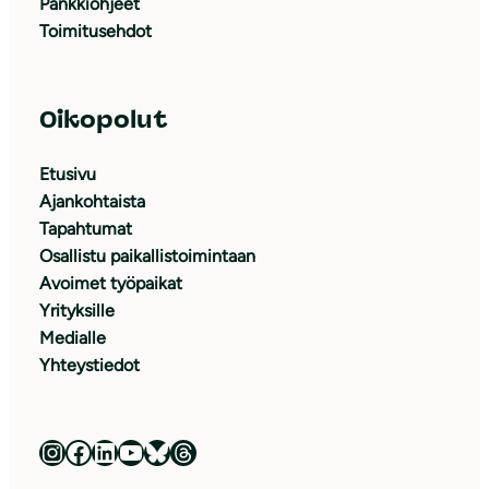
Pankkiohjeet
Toimitusehdot
Oikopolut
Etusivu
Ajankohtaista
Tapahtumat
Osallistu paikallistoimintaan
Avoimet työpaikat
Yrityksille
Medialle
Yhteystiedot
Luonnonsuojeluliitto Instagramissa
Luonnonsuojeluliitto Facebookissa
Luonnonsuojeluliitto LinkedInissä
Luonnonsuojeluliiton YouTube-kanava
Luonnonsuojeluliitto Blueskyssa
Luonnonsuojeluliitto Threadsissa