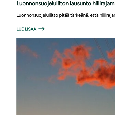
Luonnonsuojeluliiton lausunto hiilira
Luonnonsuojeluliitto pitää tärkeänä, että hiilira
LUE LISÄÄ