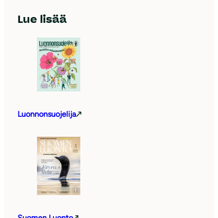
Lue lisää
Luonnonsuojelija
Suomen Luonto