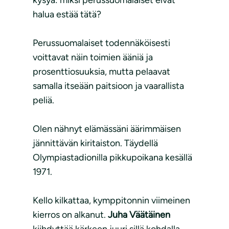
kysyä: miksi perussuomalaiset eivät
halua estää tätä?
Perussuomalaiset todennäköisesti
voittavat näin toimien ääniä ja
prosenttiosuuksia, mutta pelaavat
samalla itseään paitsioon ja vaarallista
peliä.
Olen nähnyt elämässäni äärimmäisen
jännittävän kiritaiston. Täydellä
Olympiastadionilla pikkupoikana kesällä
1971.
Kello kilkattaa, kymppitonnin viimeinen
kierros on alkanut.
Juha Väätäinen