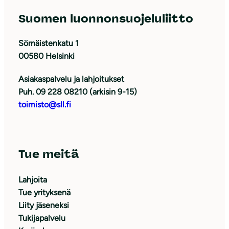
Suomen luonnonsuojeluliitto
Sörnäistenkatu 1
00580 Helsinki
Asiakaspalvelu ja lahjoitukset
Puh. 09 228 08210 (arkisin 9-15)
toimisto@sll.fi
Tue meitä
Lahjoita
Tue yrityksenä
Liity jäseneksi
Tukijapalvelu