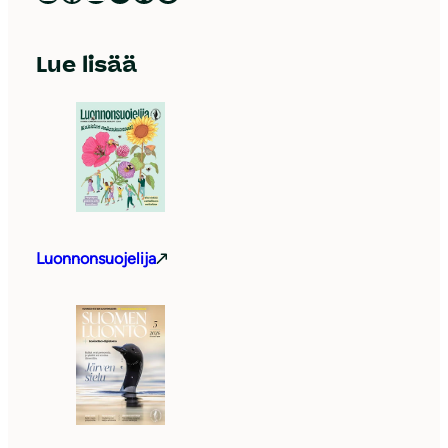
Lue lisää
Luonnonsuojelija