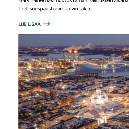
Harvinainen lakimuutos tämän hallituksen aikana 
teollisuuspäästödirektiivin takia.
LUE LISÄÄ