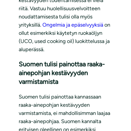
kestävyyden todentamisessa ei vielä
riitä. Vastuu huolellisuusvelvoitteen
noudattamisesta tulisi olla myös
yrityksillä.
Ongelmia ja epäselvyyksiä
on
ollut esimerkiksi käytetyn ruokaöljyn
(UCO, used cooking oil) luokittelussa ja
aluperässä.
Suomen tulisi painottaa raaka-
ainepohjan kestävyyden
varmistamista
Suomen tulisi painottaa kannassaan
raaka-ainepohjan kestävyyden
varmistamista, ei mahdollisimman laajaa
raaka-ainepohjaa. Suomen kannalta
erityisen oleellinen on esimerkiksi