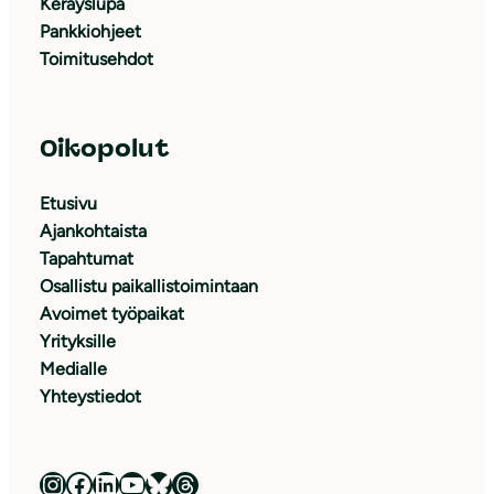
Keräyslupa
Pankkiohjeet
Toimitusehdot
Oikopolut
Etusivu
Ajankohtaista
Tapahtumat
Osallistu paikallistoimintaan
Avoimet työpaikat
Yrityksille
Medialle
Yhteystiedot
Luonnonsuojeluliitto Instagramissa
Luonnonsuojeluliitto Facebookissa
Luonnonsuojeluliitto LinkedInissä
Luonnonsuojeluliiton YouTube-kanava
Luonnonsuojeluliitto Blueskyssa
Luonnonsuojeluliitto Threadsissa