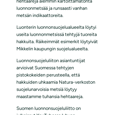
hehtaareja aiemmin kartoittamatonta
luonnonmetsää ja runsaasti vanhan
metsän indikaattoreita.
Luonterin luonnonsuojelualueelta löytyi
useita luonnonmetsissä tehtyjä tuoreita
hakkuita. Räikeimmät esimerkit löytyivät
Mikkelin kaupungin suojelualueelta.
Luonnonsuojeluliiton asiantuntijat
arvioivat Suomessa tehtyjen
pistokokeiden perusteella, että
hakkuiden uhkaamia Natura-verkoston
suojelunarvoisia metsiä löytyy
maastamme tuhansia hehtaareja.
Suomen luonnonsuojeluliitto on