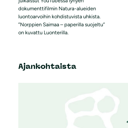
julkaissut YouTubessa lyhyen
dokumenttifilmin Natura-alueiden
luontoarvoihin kohdistuvista uhkista.
”Norppien Saimaa – paperilla suojeltu”
on kuvattu Luonterilla.
Ajankohtaista