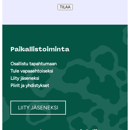
TILAA
Paikallistoiminta
Osallistu tapahtumaan
Tule vapaaehtoiseksi
Liity jäseneksi
Piirit ja yhdistykset
LIITY JÄSENEKSI