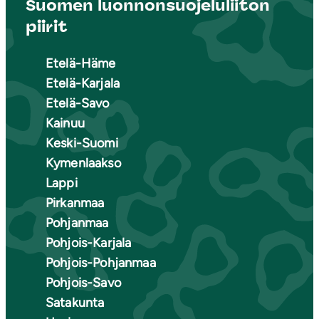
Suomen luonnonsuojeluliiton
piirit
Etelä-Häme
Etelä-Karjala
Etelä-Savo
Kainuu
Keski-Suomi
Kymenlaakso
Lappi
Pirkanmaa
Pohjanmaa
Pohjois-Karjala
Pohjois-Pohjanmaa
Pohjois-Savo
Satakunta