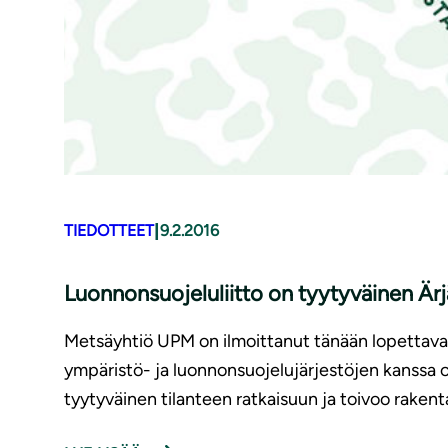
|
TIEDOTTEET
9.2.2016
Luon­non­suo­je­lu­liit­to on tyytyväinen
Metsäyhtiö UPM on ilmoittanut tänään lopettava
ympäristö- ja luonnonsuojelujärjestöjen kanssa 
tyytyväinen tilanteen ratkaisuun ja toivoo rake