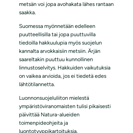
metsän voi jopa avohakata lähes rantaan
saakka.
Suomessa myönnetään edelleen
puutteellisilla tai jopa puuttuvilla
tiedoilla hakkuulupia myös suojelun
kannalta arvokkaisiin metsiin. Ärjän
saareltakin puuttuu kunnollinen
linnustoselvitys. Hakkuiden vaikutuksia
on vaikea arvioida, jos ei tiedetä edes
lähtötilannetta.
Luonnonsuojeluliiton mielestä
ympäristöviranomaisten tulisi pikaisesti
päivittää Natura-alueiden
toimenpideohjeita ja
luontotyyppikartoituksia.