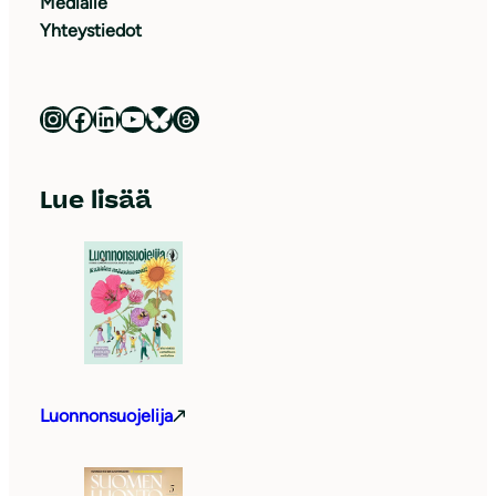
Medialle
Yhteystiedot
Luonnonsuojeluliitto Instagramissa
Luonnonsuojeluliitto Facebookissa
Luonnonsuojeluliitto LinkedInissä
Luonnonsuojeluliiton YouTube-kanava
Luonnonsuojeluliitto Blueskyssa
Luonnonsuojeluliitto Threadsissa
Lue lisää
Luonnonsuojelija