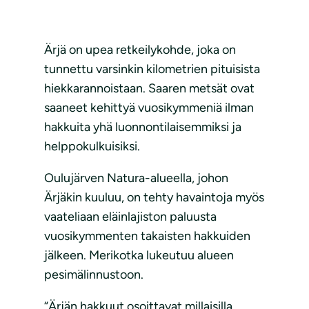
Ärjä on upea retkeilykohde, joka on
tunnettu varsinkin kilometrien pituisista
hiekkarannoistaan. Saaren metsät ovat
saaneet kehittyä vuosikymmeniä ilman
hakkuita yhä luonnontilaisemmiksi ja
helppokulkuisiksi.
Oulujärven Natura-alueella, johon
Ärjäkin kuuluu, on tehty havaintoja myös
vaateliaan eläinlajiston paluusta
vuosikymmenten takaisten hakkuiden
jälkeen. Merikotka lukeutuu alueen
pesimälinnustoon.
“Ärjän hakkuut osoittavat millaisilla