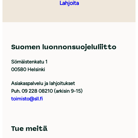
Lahjoita
Suomen luonnonsuojeluliitto
Sörnäistenkatu 1
00580 Helsinki
Asiakaspalvelu ja lahjoitukset
Puh. 09 228 08210 (arkisin 9-15)
toimisto@sll.fi
Tue meitä