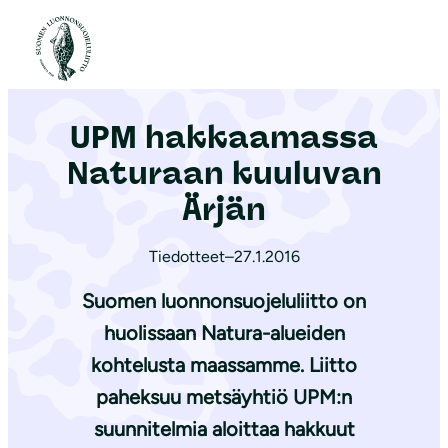
S
i
Etusivu
|
Ajankohtaista
|
UPM hakkaamassa Naturaan kuuluvan Ärjän
i
r
UPM hakkaamassa
r
y
Naturaan kuuluvan
s
Ärjän
i
s
Tiedotteet
–
27.1.2016
ä
Suomen luonnonsuojeluliitto on
l
t
huolissaan Natura-alueiden
ö
kohtelusta maassamme. Liitto
ö
paheksuu metsäyhtiö UPM:n
n
suunnitelmia aloittaa hakkuut