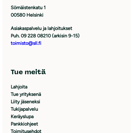
Sörnäistenkatu 1
00580 Helsinki
Asiakaspalvelu ja lahjoitukset
Puh. 09 228 08210 (arkisin 9-15)
toimisto@sll.fi
Tue meitä
Lahjoita
Tue yrityksenä
Liity jäseneksi
Tukijapalvelu
Keräyslupa
Pankkiohjeet
Toimitusehdot