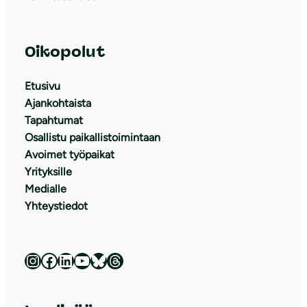
Oikopolut
Etusivu
Ajankohtaista
Tapahtumat
Osallistu paikallistoimintaan
Avoimet työpaikat
Yrityksille
Medialle
Yhteystiedot
Luonnonsuojeluliitto Instagramissa
Luonnonsuojeluliitto Facebookissa
Luonnonsuojeluliitto LinkedInissä
Luonnonsuojeluliiton YouTube-kanava
Luonnonsuojeluliitto Blueskyssa
Luonnonsuojeluliitto Threadsissa