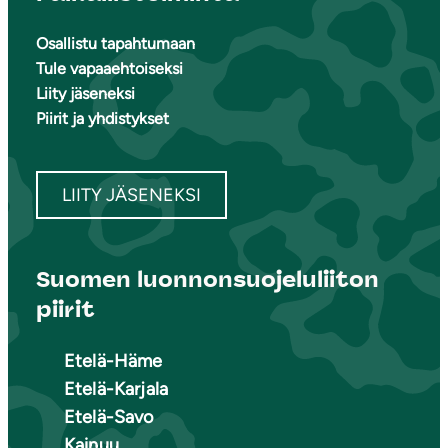
Osallistu tapahtumaan
Tule vapaaehtoiseksi
Liity jäseneksi
Piirit ja yhdistykset
LIITY JÄSENEKSI
Suomen luonnonsuojeluliiton
piirit
Etelä-Häme
Etelä-Karjala
Etelä-Savo
Kainuu