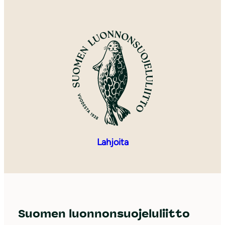
Lahjoita
Suomen luonnonsuojeluliitto