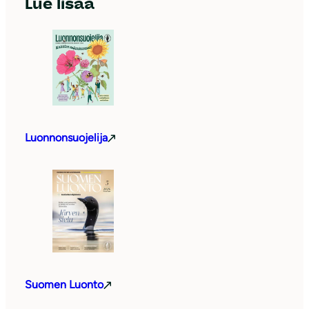
Lue lisää
Luonnonsuojelija
Suomen Luonto