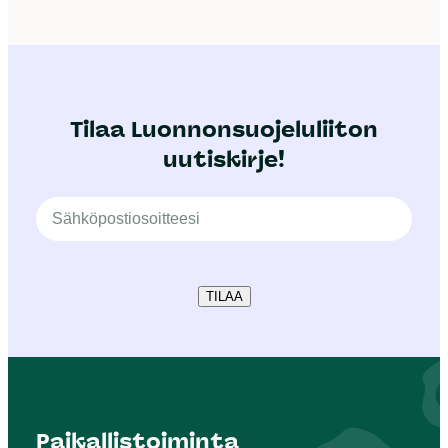
Tilaa Luonnonsuojeluliiton
uutiskirje!
TILAA
Paikallistoiminta