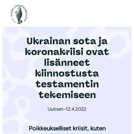
S
i
Etusivu
|
Ajankohtaista
|
Ukrainan sota ja koronakriisi ovat lisänneet kiinnostusta testamentin tekemiseen
i
r
Ukrainan sota ja
r
y
koronakriisi ovat
s
lisänneet
i
kiinnostusta
s
ä
testamentin
l
tekemiseen
t
ö
Uutiset
–
12.4.2022
ö
n
Poikkeukselliset kriisit, kuten