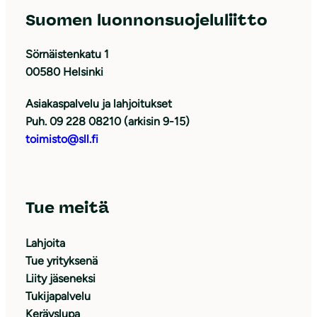
Suomen luonnonsuojeluliitto
Sörnäistenkatu 1
00580 Helsinki
Asiakaspalvelu ja lahjoitukset
Puh. 09 228 08210 (arkisin 9-15)
toimisto@sll.fi
Tue meitä
Lahjoita
Tue yrityksenä
Liity jäseneksi
Tukijapalvelu
Keräyslupa