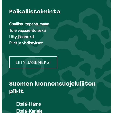
Paikallistoiminta
Osallistu tapahtumaan
Tule vapaaehtoiseksi
Liity jäseneksi
Piirit ja yhdistykset
LIITY JÄSENEKSI
Suomen luonnonsuojeluliiton
piirit
Etelä-Häme
Etelä-Karjala