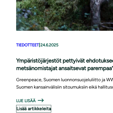
|
TIEDOTTEET
24.6.2025
Ympäristöjärjestöt pettyivät ehdotuk
metsänomistajat ansaitsevat parempaa
Greenpeace, Suomen luonnonsuojeluliitto ja W
Suomen kansainvälisiin sitoumuksiin eikä hallitu
LUE LISÄÄ
Lisää artikkeleita