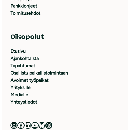
Pankkiohjeet
Toimitusehdot
Oikopolut
Etusivu
Ajankohtaista
Tapahtumat
Osallistu paikallistoimintaan
Avoimet työpaikat
Yrityksille
Medialle
Yhteystiedot
Luonnonsuojeluliitto Instagramissa
Luonnonsuojeluliitto Facebookissa
Luonnonsuojeluliitto LinkedInissä
Luonnonsuojeluliiton YouTube-kanava
Luonnonsuojeluliitto Blueskyssa
Luonnonsuojeluliitto Threadsissa