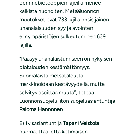
perinnebiotooppien lajeilla menee
kaikista huonoiten. Metsäluonnon
muutokset ovat 733 lajilla ensisijainen
uhanalaisuuden syy ja avointen
elinympäristöjen sulkeutuminen 639
lajilla.
“Pääsyy uhanalaistumiseen on nykyisen
biotalouden kestämättömyys.
Suomalaista metsätaloutta
markkinoidaan kestävyydellä, mutta
selvitys osoittaa muuta”, toteaa
Luonnonsuojeluliiton suojeluasiantuntija
Paloma Hannonen
.
Erityisasiantuntija
Tapani Veistola
huomauttaa, että kotimaisen