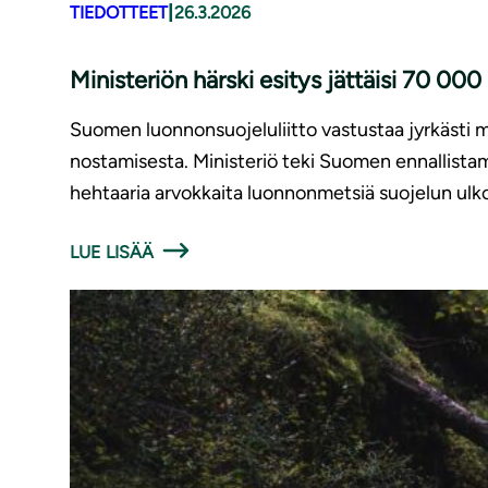
|
TIEDOTTEET
26.3.2026
Ministeriön härski esitys jättäisi 70 0
Suomen luonnonsuojeluliitto vastustaa jyrkästi 
nostamisesta. Ministeriö teki Suomen ennallista
hehtaaria arvokkaita luonnonmetsiä suojelun ulko
LUE LISÄÄ