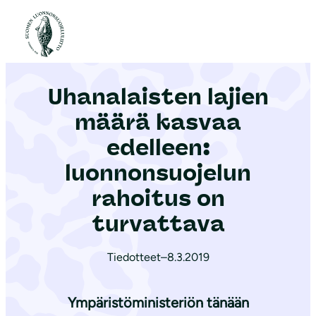
S
i
Etusivu
|
Ajankohtaista
|
Uhanalaisten lajien määrä kasvaa edelleen: luonnonsuojelun rahoitus on turvattava
i
r
Uhanalaisten lajien
r
y
määrä kasvaa
s
edelleen:
i
luonnonsuojelun
s
ä
rahoitus on
l
turvattava
t
ö
Tiedotteet
–
8.3.2019
ö
n
Ympäristöministeriön tänään