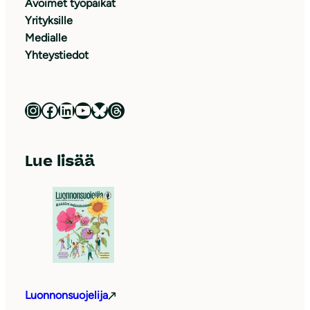
Avoimet työpaikat
Yrityksille
Medialle
Yhteystiedot
Luonnonsuojeluliitto Instagramissa
Luonnonsuojeluliitto Facebookissa
Luonnonsuojeluliitto LinkedInissä
Luonnonsuojeluliiton YouTube-kanava
Luonnonsuojeluliitto Blueskyssa
Luonnonsuojeluliitto Threadsissa
Lue lisää
Luonnonsuojelija