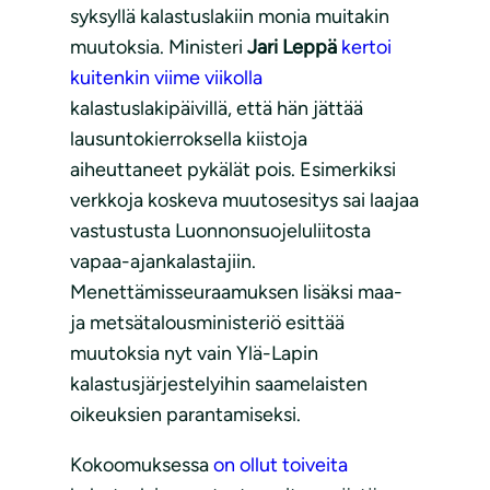
syksyllä kalastuslakiin monia muitakin
muutoksia. Ministeri
Jari Leppä
kertoi
kuitenkin viime viikolla
kalastuslakipäivillä, että hän jättää
lausuntokierroksella kiistoja
aiheuttaneet pykälät pois. Esimerkiksi
verkkoja koskeva muutosesitys sai laajaa
vastustusta Luonnonsuojeluliitosta
vapaa-ajankalastajiin.
Menettämisseuraamuksen lisäksi maa-
ja metsätalousministeriö esittää
muutoksia nyt vain Ylä-Lapin
kalastusjärjestelyihin saamelaisten
oikeuksien parantamiseksi.
Kokoomuksessa
on ollut toiveita