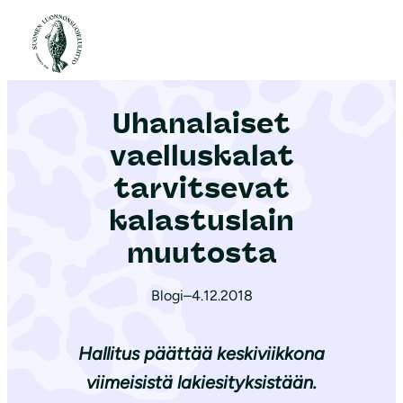
S
i
Etusivu
|
Ajankohtaista
|
Uhanalaiset vaelluskalat tarvitsevat kalastuslain muutosta
i
r
Uhanalaiset
r
y
vaelluskalat
s
tarvitsevat
i
kalastuslain
s
ä
muutosta
l
t
Blogi
–
4.12.2018
ö
ö
Hallitus päättää keskiviikkona
n
viimeisistä lakiesityksistään.