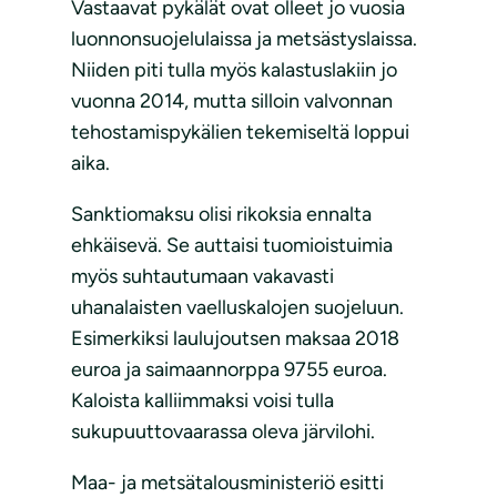
Vastaavat pykälät ovat olleet jo vuosia
luonnonsuojelulaissa ja metsästyslaissa.
Niiden piti tulla myös kalastuslakiin jo
vuonna 2014, mutta silloin valvonnan
tehostamispykälien tekemiseltä loppui
aika.
Sanktiomaksu olisi rikoksia ennalta
ehkäisevä. Se auttaisi tuomioistuimia
myös suhtautumaan vakavasti
uhanalaisten vaelluskalojen suojeluun.
Esimerkiksi laulujoutsen maksaa 2018
euroa ja saimaannorppa 9755 euroa.
Kaloista kalliimmaksi voisi tulla
sukupuuttovaarassa oleva järvilohi.
Maa- ja metsätalousministeriö esitti