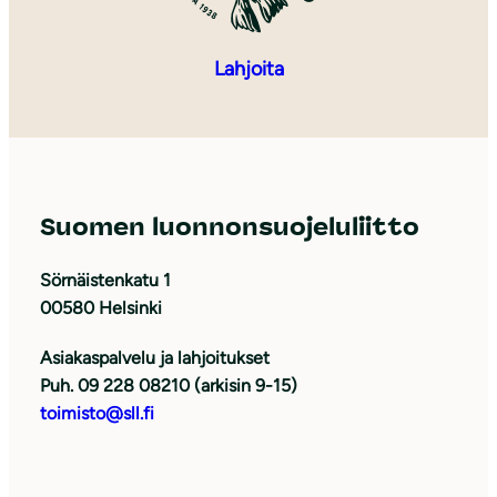
Lahjoita
Suomen luonnonsuojeluliitto
Sörnäistenkatu 1
00580 Helsinki
Asiakaspalvelu ja lahjoitukset
Puh. 09 228 08210 (arkisin 9-15)
toimisto@sll.fi