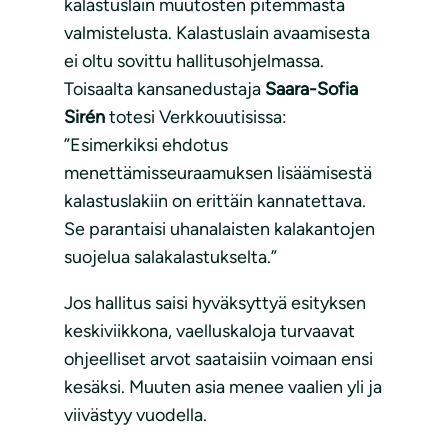
kalastuslain muutosten pitemmästä
valmistelusta. Kalastuslain avaamisesta
ei oltu sovittu hallitusohjelmassa.
Toisaalta kansanedustaja
Saara-Sofia
Sirén
totesi Verkkouutisissa:
”Esimerkiksi ehdotus
menettämisseuraamuksen lisäämisestä
kalastuslakiin on erittäin kannatettava.
Se parantaisi uhanalaisten kalakantojen
suojelua salakalastukselta.”
Jos hallitus saisi hyväksyttyä esityksen
keskiviikkona, vaelluskaloja turvaavat
ohjeelliset arvot saataisiin voimaan ensi
kesäksi. Muuten asia menee vaalien yli ja
viivästyy vuodella.