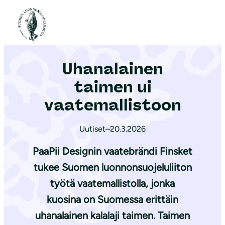
S
i
Etusivu
|
Ajankohtaista
|
Uhanalainen taimen ui vaatemallistoon
i
r
Uhanalainen
r
y
taimen ui
s
vaatemallistoon
i
s
Uutiset
–
20.3.2026
ä
PaaPii Designin vaatebrändi Finsket
l
t
tukee Suomen luonnonsuojeluliiton
ö
työtä vaatemallistolla, jonka
ö
kuosina on Suomessa erittäin
n
uhanalainen kalalaji taimen. Taimen