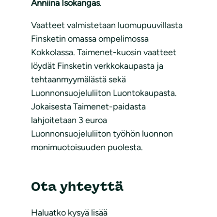
Anniina Isokangas
.
Vaatteet valmistetaan luomupuuvillasta
Finsketin omassa ompelimossa
Kokkolassa. Taimenet-kuosin vaatteet
löydät Finsketin verkkokaupasta ja
tehtaanmyymälästä sekä
Luonnonsuojeluliiton Luontokaupasta.
Jokaisesta Taimenet-paidasta
lahjoitetaan 3 euroa
Luonnonsuojeluliiton työhön luonnon
monimuotoisuuden puolesta.
Ota yhteyttä
Haluatko kysyä lisää