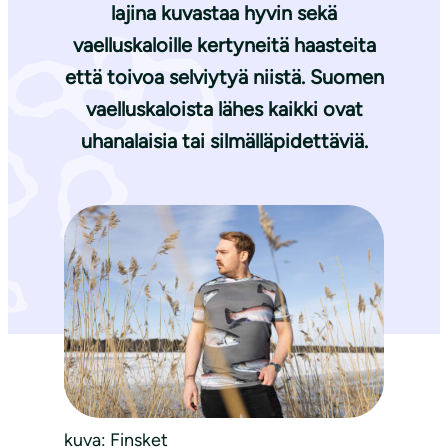
lajina kuvastaa hyvin sekä
vaelluskaloille kertyneitä haasteita
että toivoa selviytyä niistä. Suomen
vaelluskaloista lähes kaikki ovat
uhanalaisia tai silmälläpidettäviä.
kuva: Finsket