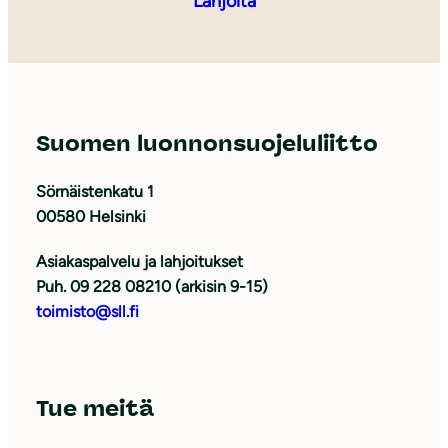
Lahjoita
Suomen luonnonsuojeluliitto
Sörnäistenkatu 1
00580 Helsinki
Asiakaspalvelu ja lahjoitukset
Puh. 09 228 08210 (arkisin 9-15)
toimisto@sll.fi
Tue meitä