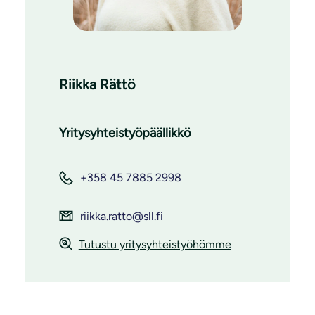
Riikka Rättö
Yritysyhteistyöpäällikkö
+358 45 7885 2998
riikka.ratto@sll.fi
Tutustu yritysyhteistyöhömme