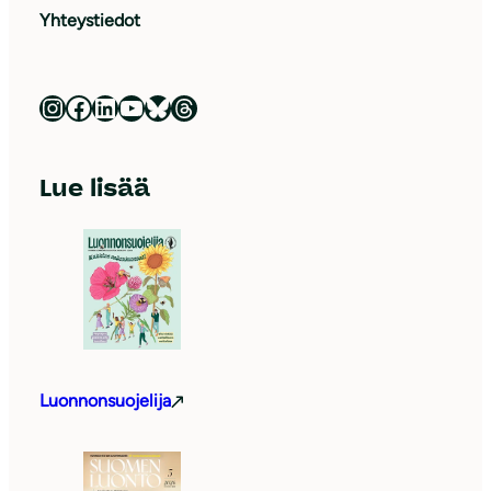
Yhteystiedot
Luonnonsuojeluliitto Instagramissa
Luonnonsuojeluliitto Facebookissa
Luonnonsuojeluliitto LinkedInissä
Luonnonsuojeluliiton YouTube-kanava
Luonnonsuojeluliitto Blueskyssa
Luonnonsuojeluliitto Threadsissa
Lue lisää
Luonnonsuojelija