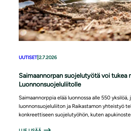
|
UUTISET
2.7.2026
Saimaannorpan suojelutyötä voi tukea m
Luonnonsuojeluliitolle
Saimaannorppia elää luonnossa alle 550 yksilöä,
luonnonsuojeluliiton ja Raikastamon yhteistyö t
konkreettiseen suojelutyöhön, kuten apukinoste
LUE LISÄÄ