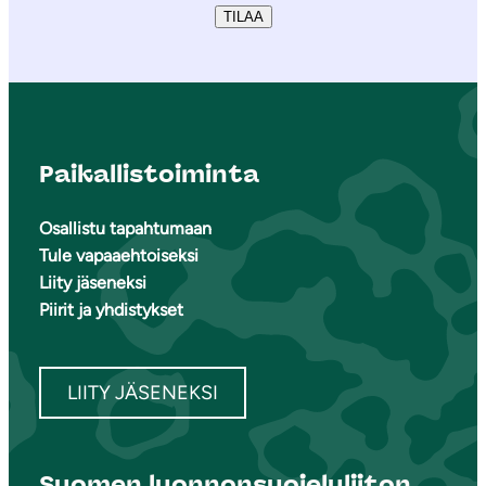
TILAA
Paikallistoiminta
Osallistu tapahtumaan
Tule vapaaehtoiseksi
Liity jäseneksi
Piirit ja yhdistykset
LIITY JÄSENEKSI
Suomen luonnonsuojeluliiton