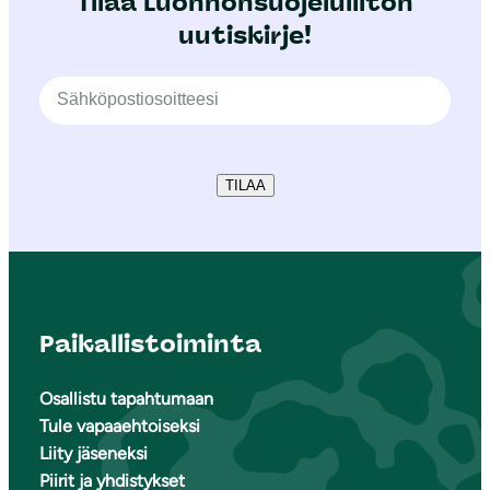
Tilaa Luonnonsuojeluliiton
uutiskirje!
TILAA
Paikallistoiminta
Osallistu tapahtumaan
Tule vapaaehtoiseksi
Liity jäseneksi
Piirit ja yhdistykset