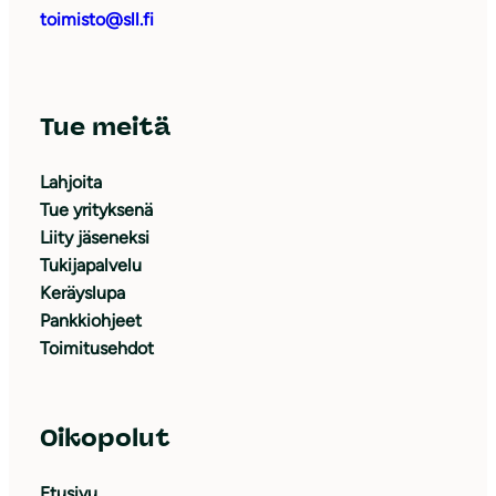
toimisto@sll.fi
Tue meitä
Lahjoita
Tue yrityksenä
Liity jäseneksi
Tukijapalvelu
Keräyslupa
Pankkiohjeet
Toimitusehdot
Oikopolut
Etusivu