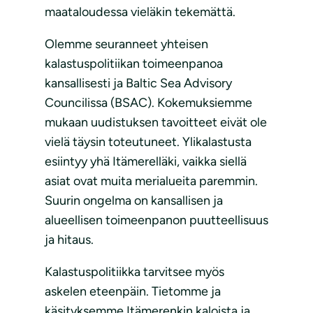
maataloudessa vieläkin tekemättä.
Olemme seuranneet yhteisen
kalastuspolitiikan toimeenpanoa
kansallisesti ja Baltic Sea Advisory
Councilissa (BSAC). Kokemuksiemme
mukaan uudistuksen tavoitteet eivät ole
vielä täysin toteutuneet. Ylikalastusta
esiintyy yhä Itämerelläki, vaikka siellä
asiat ovat muita merialueita paremmin.
Suurin ongelma on kansallisen ja
alueellisen toimeenpanon puutteellisuus
ja hitaus.
Kalastuspolitiikka tarvitsee myös
askelen eteenpäin. Tietomme ja
käsityksemme Itämerenkin kaloista ja