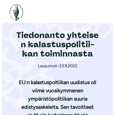
S
i
Etusivu
|
Ajankohtaista
|
Tiedonanto yhteisen ka­las­tus­po­li­tii­kan toiminnasta
i
r
Tiedonanto yhteise
r
y
n ka­las­tus­po­li­tii­
s
kan toiminnasta
i
s
Lausunnot
–
23.9.2022
ä
l
EU:n kalastuspoltiikan uudistus oli
t
viime vuosikymmenen
ö
ympäristöpolitiikan suuria
ö
n
edistysaskeleita. Sen tavoitteet