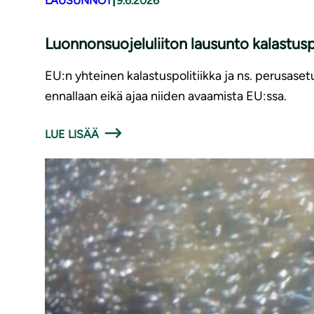
|
LAUSUNNOT
9.6.2026
Luonnonsuojeluliiton lausunto kalastusp
EU:n yhteinen kalastuspolitiikka ja ns. perusaset
ennallaan eikä ajaa niiden avaamista EU:ssa.
LUE LISÄÄ