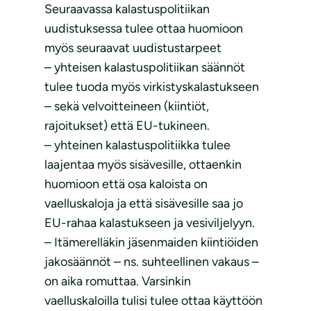
Seuraavassa kalastuspolitiikan
uudistuksessa tulee ottaa huomioon
myös seuraavat uudistustarpeet
– yhteisen kalastuspolitiikan säännöt
tulee tuoda myös virkistyskalastukseen
– sekä velvoitteineen (kiintiöt,
rajoitukset) että EU-tukineen.
– yhteinen kalastuspolitiikka tulee
laajentaa myös sisävesille, ottaenkin
huomioon että osa kaloista on
vaelluskaloja ja että sisävesille saa jo
EU-rahaa kalastukseen ja vesiviljelyyn.
– Itämerelläkin jäsenmaiden kiintiöiden
jakosäännöt – ns. suhteellinen vakaus –
on aika romuttaa. Varsinkin
vaelluskaloilla tulisi tulee ottaa käyttöön