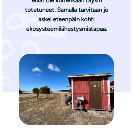
eivät ole kuitenkaan täysin
totetuneet. Samalla tarvitaan jo
askel eteenpäin kohti
ekosysteemilähestysmistapaa.