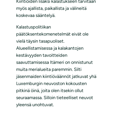
Kiintiöiden lisäksi kalastukseen tarvitaan
myös ajallista, paikallista ja välineitä
koskevaa sääntelyä.
Kalastuspolitiikan
päätöksentekomenetelmät eivät ole
vielä täysin tasapuoliset.
Alueellistamisessa ja kalakantojen
kestävyyden tavoitteiden
saavuttamisessa Itämeri on onnistunut
muita merialueita paremmin. Silti
jäsenmaiden kiintiöväännöt jatkuvat yhä
Luxemburgin neuvoston kokousten
pitkinä öinä, joita olen itsekin ollut
seuraamassa. Silloin tieteelliset neuvot
yleensä unohtuvat.