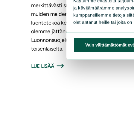
Käytämme evästeitä tarjoama
merkittävästi suomalaisen ja vähän myös
ja kävijämäärämme analysoim
muiden maiden ympäristön tilaa. Nämä 85
kumppaneillemme tietoja siitä
luontotekoa kertovat siitä, millaisen jäljen
olet antanut heille tai joita o
olemme jättäneet maailmaan. Ilman
Luonnonsuojeluliittoa Suomi näyttäisi hyvin
Vain välttämättömät ev
toisenlaiselta.
LUE LISÄÄ