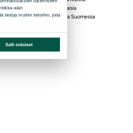
 ominaisuuksien tukemiseen
anjan aikana kerrotaan, millaisia
tiikka-alan
ietoja muihin tietoihin, joita
totekoja poliitikot, yritykset ja Suomessa
at ihmiset voivat tehdä.
LISÄÄ
Salli evästeet