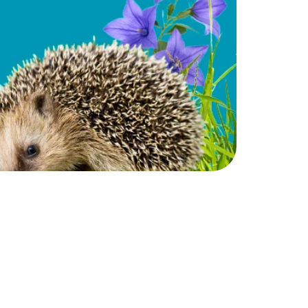
ilaisia keinoja ja tapoja tehdä
stagram
-tileillämme.
iä palkintoja. Uusi kalenterin luukku
ettu ilo on paras ilo, joten houkuttele