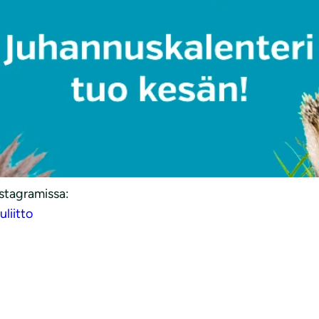
n 24 Luontotekoa -juhannuskalenteri, jossa esittelemme er
uontoa. Ota juhannuskalenteri seurantaan
Facebook
– ja
In
ssa myös arvontoja, joissa on tarjolla ympäristöystävällis
kka. Toivotamme hauskoja hetkiä luontotekojen parissa. Ja
uhannuskalenteria ja tekemään tekoja luonnon hyväksi!
acebookissa:
iitto
stagramissa:
liitto