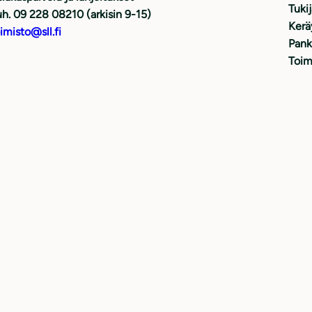
Tuki
h. 09 228 08210 (arkisin 9-15)
Kerä
imisto@sll.fi
Pank
Toim