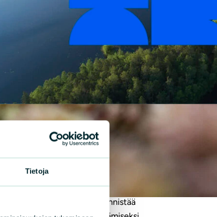
|
DOTTEET
24.2.2022
malaiset voivat pysäyttää
Tietoja
omalaisen luontokadon
en luonnonsuojeluliitto käynnistää
anjan luontokadon pysäyttämiseksi.