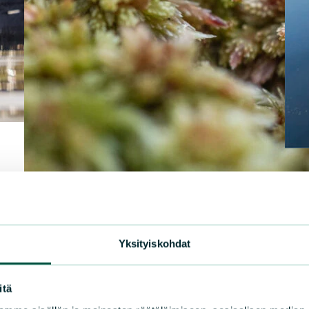
TIE
Suo
Yksityiskohdat
su
ksen
Suom
itä
neet
kamp