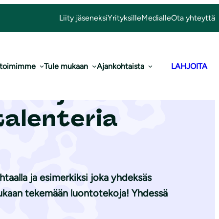
Liity jäseneksi
Yrityksille
Medialle
Ota yhteyttä
 toimimme
Tule mukaan
Ajankohtaista
LAHJOITA
o­je­lu­lii­ton
­len­te­ria
aalla ja esimerkiksi joka yhdeksäs
 mukaan tekemään luontotekoja! Yhdessä