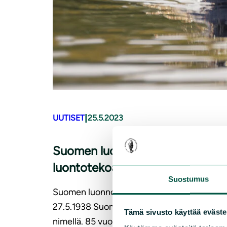
|
UUTISET
25.5.2023
Suomen luon­non­suo­je­lu­lii­ton 85
luontotekoa 85 vuodessa
Suostumus
Suomen luonnonsuojeluliitto perustettiin
27.5.1938 Suomen Luonnonsuojeluyhdisty
Tämä sivusto käyttää eväste
nimellä. 85 vuoden aikana olemme paranta