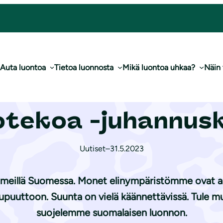
ii­ton 24 Luontotekoa -ju­han­nus­ka­len­te­ria
Auta luontoa
Tietoa luonnosta
Mikä luontoa uhkaa?
Näin
raamaan Luon­non­su
ekoa -ju­han­nus­ka
Uutiset
–
31.5.2023
meillä Suomessa. Monet elinympäristömme ovat aht
ukupuuttoon. Suunta on vielä käännettävissä. Tule
suojelemme suomalaisen luonnon.