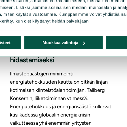
mme sisällön ja mainosten räätälöimiseen, sosiaalisen median
|
UUTISET
12.10.2022
Kamp
iseen. Lisäksi jaamme sosiaalisen median, mainosalan ja analy
, miten käytät sivustoamme. Kumppanimme voivat yhdistää näitä t
luon
Tallberg Konsernin ja Suomen luon­
n kerätty, kun olet käyttänyt heidän palvelujaan.
asuv
non­suo­je­lu­lii­ton monivuotisen
LUE 
yhteistyön keskiössä on teot il­mas­
ästeet
Muokkaa valintoja
ton­muu­tok­sen ja luontokadon
hidastamiseksi
Ilmastopäästöjen minimointi
energiatehokkuuden kautta on pitkän linjan
kotimaisen kiinteistöalan toimijan, Tallberg
Konsernin, liiketoiminnan ytimessä.
Energiatehokkuus ja energiansäästö kulkevat
käsi kädessä globaalin energiakriisin
vaikuttaessa yhä enemmän yritysten