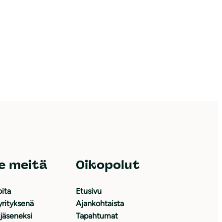
e meitä
Oikopolut
oita
Etusivu
yrityksenä
Ajankohtaista
 jäseneksi
Tapahtumat