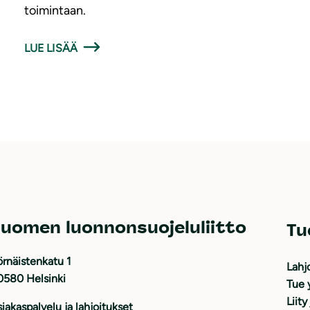
toimintaan.
LUE LISÄÄ
uomen luonnonsuojeluliitto
Tu
rnäistenkatu 1
Lahj
0580 Helsinki
Tue 
Liity
iakaspalvelu ja lahjoitukset