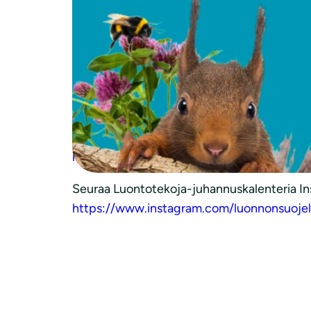
1. kesäkuuta käynnistyy Luonnonsuojeluliito
luontotekoja ja siten auttaa suomalaista l
24 Luontotekoa -juhannuskalenterissa on luva
avautuu päivittäin aina juhannuspäivään saa
vaikka perhe ja muut läheiset seuraamaan j
Seuraa Luontotekoja-juhannuskalenteria F
https://www.facebook.com/luonnonsuojelul
Seuraa Luontotekoja-juhannuskalenteria In
https://www.instagram.com/luonnonsuojelu