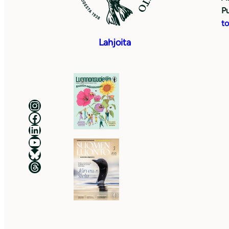
Pu
to
Lahjoita
Luonnonsuojeluliitto Instagramissa
Luonnonsuojeluliitto Facebookissa
Luonnonsuojeluliitto LinkedInissä
Luonnonsuojeluliiton YouTube-kanava
Luonnonsuojeluliitto Blueskyssa
Luonnonsuojeluliitto Threadsissa