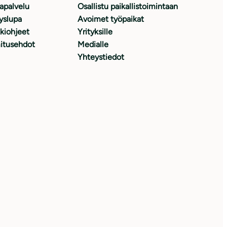
japalvelu
Osallistu paikallistoimintaan
yslupa
Avoimet työpaikat
kiohjeet
Yrityksille
itusehdot
Medialle
Yhteystiedot