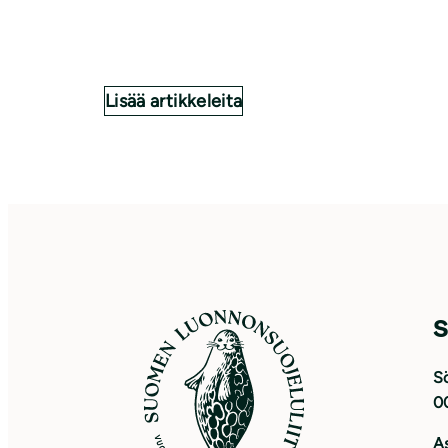
Lisää artikkeleita
S
Sö
0
As