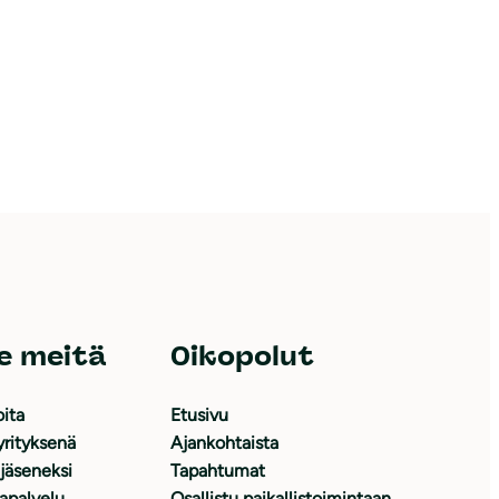
e meitä
Oikopolut
oita
Etusivu
yrityksenä
Ajankohtaista
 jäseneksi
Tapahtumat
japalvelu
Osallistu paikallistoimintaan