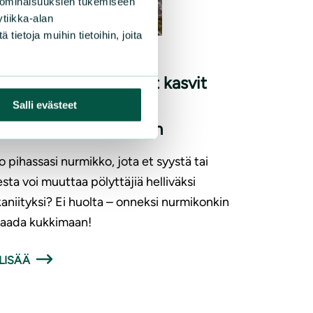
 ominaisuuksien tukemiseen
|
ISET
26.6.2026
tiikka-alan
ietoja muihin tietoihin, joita
rmikko kukkimaan –
alakasvuiset kukkivat kasvit
evät nurmesta
Salli evästeet
yttäjäystävällisemmän
 pihassasi nurmikko, jota et syystä tai
esta voi muuttaa pölyttäjiä helliväksi
aniityksi? Ei huolta – onneksi nurmikonkin
saada kukkimaan!
LISÄÄ