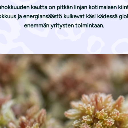
okkuuden kautta on pitkän linjan kotimaisen kiint
kkuus ja energiansäästö kulkevat käsi kädessä glob
enemmän yritysten toimintaan.