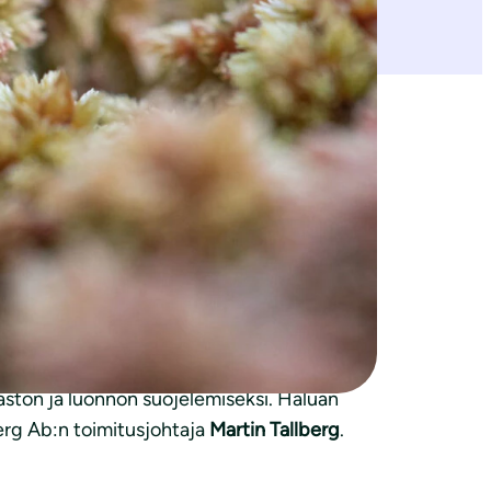
seen ilmastonmuutoksen torjuntatyöhön
amistyölle on ilmastoteko ja samalla
tä hiilidioksidia ilmakehästä merkitys on
vesistöjen tilaan.
pasuota Muoniossa. Näin on autettu luonnon
ksista kerrotaan seurantakäynneillä
ston ja luonnon suojelemiseksi. Haluan
berg Ab:n toimitusjohtaja
Martin Tallberg
.