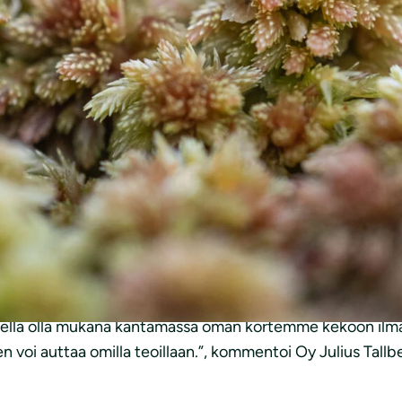
kanssa Tallberg pystyy osoittamaan tukensa konkreetti
. Tuki Luonnonsuojeluliiton toteuttamalle soiden ennallist
miseksi. Suot varastoivat hiiltä ja poistamalla ylimääräis
oiden ennallistamisella on positiivista vaikutusta myös 
sin alueella sijaitsevaa Iso Piitsonsuota ja Isovuoman aa
lta tärkeissä suoekosysteemeissä. Ennallistustöiden tulo
tuella olla mukana kantamassa oman kortemme kekoon ilma
en voi auttaa omilla teoillaan.”, kommentoi Oy Julius Tall