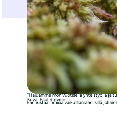
Yhteistyössä Suomen luonnonsuojeluliiton 
omien, yrityksessä tehtävien toimien lisäksi
luontoteko monimuotoisen suoluonnon suojele
huomattava ilmastonmuutoksen torjunnassa. S
Yhteistyötuella on jo ennallistettu Ilomant
monimuotoisuuden säilymistä ilmaston kanna
kohdealueilla.
”Haluamme monivuotisella yhteistyöllä ja 
Kuva: Paul Stevens
kannustaa ihmisiä vaikuttamaan, sillä jokain