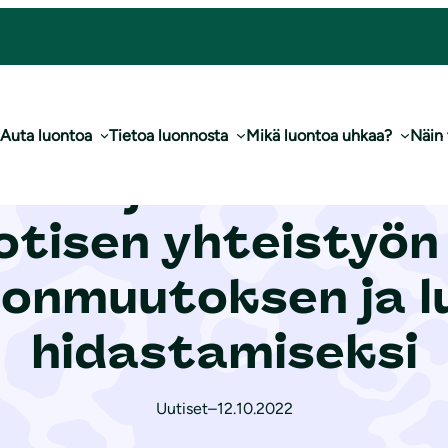
hteistyön keskiössä on teot il­mas­ton­muu­tok­sen ja luontokadon hidastamiseksi
Auta luontoa
Tietoa luonnosta
Mikä luontoa uhkaa?
Näin
rnin ja Suomen luon
uotisen yhteistyö
­ton­muu­tok­sen ja
hidastamiseksi
Uutiset
–
12.10.2022