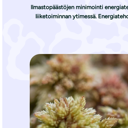
i
Ilmastopäästöjen minimointi energiateh
liiketoiminnan ytimessä. Energiateho