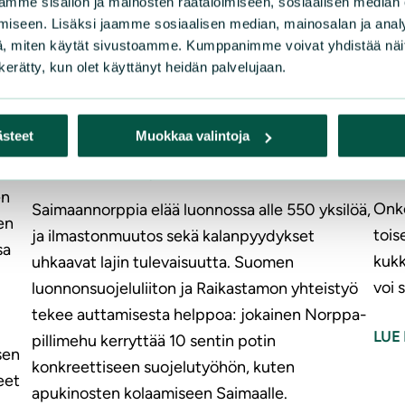
mme sisällön ja mainosten räätälöimiseen, sosiaalisen median
|
UUT
UUTISET
2.7.2026
iseen. Lisäksi jaamme sosiaalisen median, mainosalan ja analy
, miten käytät sivustoamme. Kumppanimme voivat yhdistää näitä t
n kerätty, kun olet käyttänyt heidän palvelujaan.
Nu
Saimaannorpan suojelutyötä voi
mat
tukea maistuvasti – jokaisesta
tek
Norppamehusta 10 senttiä
ästeet
Muokkaa valintoja
pöl
Luonnonsuojeluliitolle
en
Onko
Saimaannorppia elää luonnossa alle 550 yksilöä,
en
tois
ja ilmastonmuutos sekä kalanpyydykset
sa
kukk
uhkaavat lajin tulevaisuutta. Suomen
voi 
luonnonsuojeluliiton ja Raikastamon yhteistyö
tekee auttamisesta helppoa: jokainen Norppa-
LUE 
pillimehu kerryttää 10 sentin potin
sen
konkreettiseen suojelutyöhön, kuten
eet
apukinosten kolaamiseen Saimaalle.