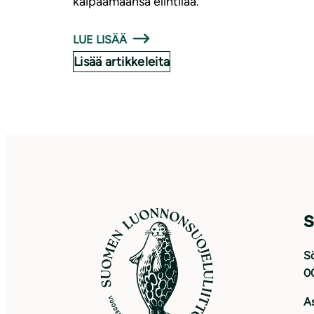
kaipaamaansa elintilaa.
LUE LISÄÄ
Lisää artikkeleita
S
Sö
0
As