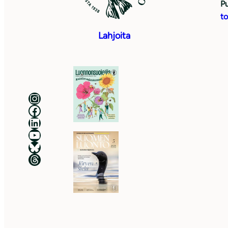
Pu
to
Lahjoita
Luonnonsuojeluliitto Instagramissa
Luonnonsuojeluliitto Facebookissa
Luonnonsuojeluliitto LinkedInissä
Luonnonsuojeluliiton YouTube-kanava
Luonnonsuojeluliitto Blueskyssa
Luonnonsuojeluliitto Threadsissa