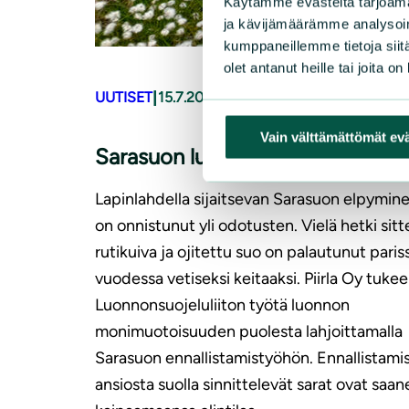
Käytämme evästeitä tarjoama
ja kävijämäärämme analysoim
kumppaneillemme tietoja siitä
olet antanut heille tai joita o
|
UUTISET
15.7.2026
Vain välttämättömät ev
Sarasuon luonto elpyy vauhdilla
Lapinlahdella sijaitsevan Sarasuon elpymin
on onnistunut yli odotusten. Vielä hetki sitt
rutikuiva ja ojitettu suo on palautunut paris
vuodessa vetiseksi keitaaksi. Piirla Oy tukee
Luonnonsuojeluliiton työtä luonnon
monimuotoisuuden puolesta lahjoittamalla
Sarasuon ennallistamistyöhön. Ennallistami
ansiosta suolla sinnittelevät sarat ovat saan