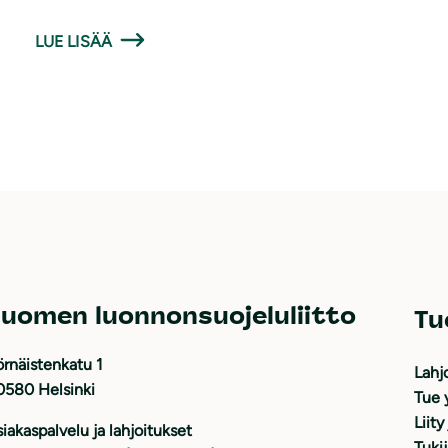
LUE LISÄÄ
uomen luonnonsuojeluliitto
Tu
rnäistenkatu 1
Lahj
0580 Helsinki
Tue 
Liity
iakaspalvelu ja lahjoitukset
Tuki