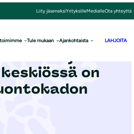
Liity jäseneksi
Yrityksille
Medialle
Ota yhteyttä
 toimimme
Tule mukaan
Ajankohtaista
LAHJOITA
­non­suo­je­lu­
n keskiössä on
 luontokadon