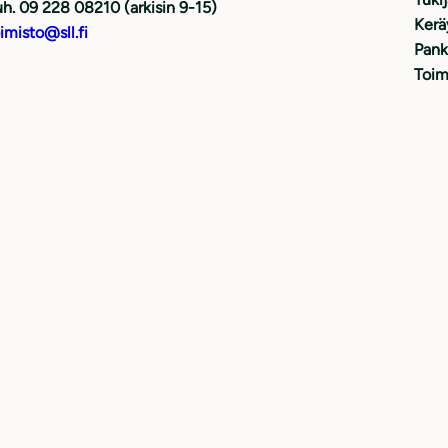
h. 09 228 08210 (arkisin 9-15)
Kerä
imisto@sll.fi
Pank
Toim