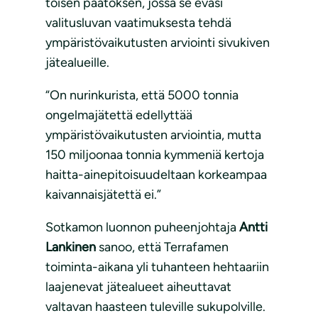
toisen päätöksen, jossa se eväsi
valitusluvan vaatimuksesta tehdä
ympäristövaikutusten arviointi sivukiven
jätealueille.
“On nurinkurista, että 5000 tonnia
ongelmajätettä edellyttää
ympäristövaikutusten arviointia, mutta
150 miljoonaa tonnia kymmeniä kertoja
haitta-ainepitoisuudeltaan korkeampaa
kaivannaisjätettä ei.”
Sotkamon luonnon puheenjohtaja
Antti
Lankinen
sanoo, että Terrafamen
toiminta-aikana yli tuhanteen hehtaariin
laajenevat jätealueet aiheuttavat
valtavan haasteen tuleville sukupolville.