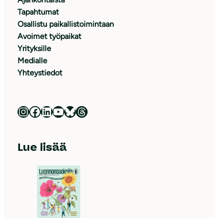
Tapahtumat
Osallistu paikallistoimintaan
Avoimet työpaikat
Yrityksille
Medialle
Yhteystiedot
Luonnonsuojeluliitto Instagramissa
Luonnonsuojeluliitto Facebookissa
Luonnonsuojeluliitto LinkedInissä
Luonnonsuojeluliiton YouTube-kanava
Luonnonsuojeluliitto Blueskyssa
Luonnonsuojeluliitto Threadsissa
Lue lisää