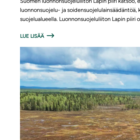
Suomen luonnonsuojeluliiton Lapin piiri katsoo, ett
luonnonsuojelu- ja soidensuojelulainsäädäntöä, k
suojelualueella. Luonnonsuojeluliiton Lapin piiri
LUE LISÄÄ