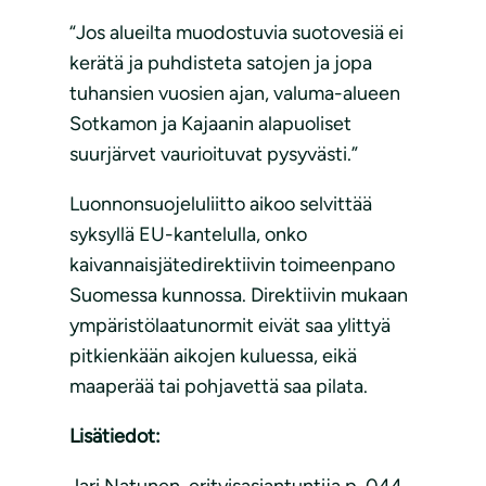
“Jos alueilta muodostuvia suotovesiä ei
kerätä ja puhdisteta satojen ja jopa
tuhansien vuosien ajan, valuma-alueen
Sotkamon ja Kajaanin alapuoliset
suurjärvet vaurioituvat pysyvästi.”
Luonnonsuojeluliitto aikoo selvittää
syksyllä EU-kantelulla, onko
kaivannaisjätedirektiivin toimeenpano
Suomessa kunnossa. Direktiivin mukaan
ympäristölaatunormit eivät saa ylittyä
pitkienkään aikojen kuluessa, eikä
maaperää tai pohjavettä saa pilata.
Lisätiedot:
Jari Natunen, erityisasiantuntija p. 044