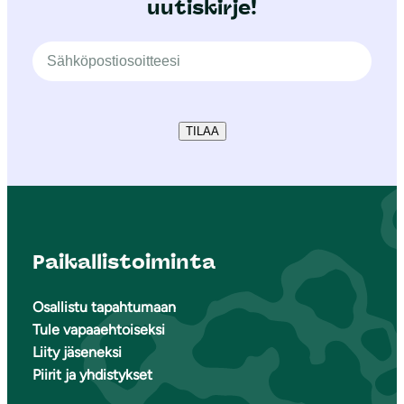
uutiskirje!
TILAA
Paikallistoiminta
Osallistu tapahtumaan
Tule vapaaehtoiseksi
Liity jäseneksi
Piirit ja yhdistykset