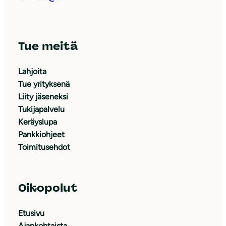
Tue meitä
Lahjoita
Tue yrityksenä
Liity jäseneksi
Tukijapalvelu
Keräyslupa
Pankkiohjeet
Toimitusehdot
Oikopolut
Etusivu
Ajankohtaista