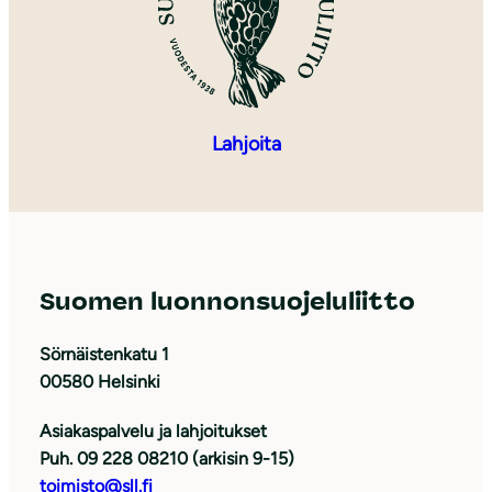
Lahjoita
Suomen luonnonsuojeluliitto
Sörnäistenkatu 1
00580 Helsinki
Asiakaspalvelu ja lahjoitukset
Puh. 09 228 08210 (arkisin 9-15)
toimisto@sll.fi