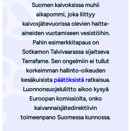
Suomen kaivoksissa muhii
aikapommi, joka liittyy
kaivosjätevuorissa olevien haitta-
aineiden vuotamiseen vesistöihin.
Pahin esimerkkitapaus on
Sotkamon Talvivaarassa sijaitseva
Terrafame. Sen ongelmiin ei tullut
korkeimman hallinto-oikeuden
kesäkuisista
päätöksistä
ratkaisua.
Luonnonsuojeluliitto aikoo kysyä
Euroopan komissiolta, onko
kaivannaisjätedirektiivin
toimeenpano Suomessa kunnossa.