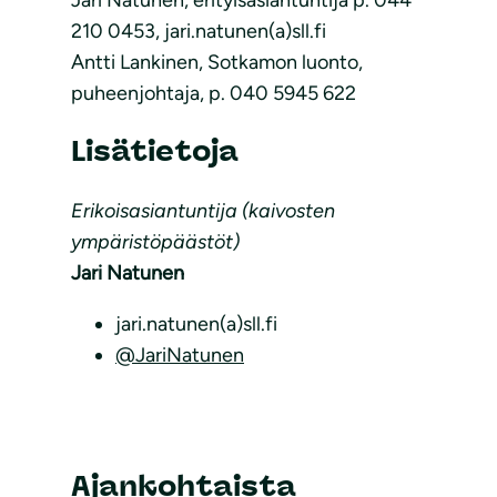
210 0453, jari.natunen(a)sll.fi
Antti Lankinen, Sotkamon luonto,
puheenjohtaja, p. 040 5945 622
Lisätietoja
Erikoisasiantuntija (kaivosten
ympäristöpäästöt)
Jari Natunen
jari.natunen(a)sll.fi
@JariNatunen
Ajankohtaista