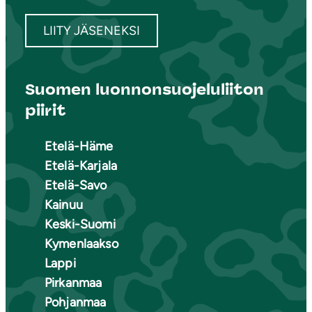
LIITY JÄSENEKSI
Suomen luonnonsuojeluliiton
piirit
Etelä-Häme
Etelä-Karjala
Etelä-Savo
Kainuu
Keski-Suomi
Kymenlaakso
Lappi
Pirkanmaa
Pohjanmaa