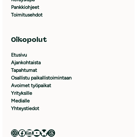
Pankkiohjeet
Toimitusehdot
Oikopolut
Etusivu
Ajankohtaista
Tapahtumat
Osallistu paikallistoimintaan
Avoimet työpaikat
Yrityksille
Medialle
Yhteystiedot
Luonnonsuojeluliitto Instagramissa
Luonnonsuojeluliitto Facebookissa
Luonnonsuojeluliitto LinkedInissä
Luonnonsuojeluliiton YouTube-kanava
Luonnonsuojeluliitto Blueskyssa
Luonnonsuojeluliitto Threadsissa