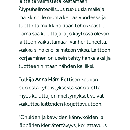
laitteita valmisteta kestämään.
Älypuhelinteollisuus tuo uusia malleja
markkinoille monta kertaa vuodessa ja
tuotteita markkinoidaan tehokkaastii.
Tämä saa kuluttajalla jo käytössä olevan
laitteen vaikuttamaan vanhentuneelta,
vaikka siinä ei olisi mitään vikaa. Laitteen
korjaaminen on usein tehty hankalaksi ja
tuotteen hintaan nähden kalliiksi.
Tutkija
Anna Härri
Eettisen kaupan
puolesta -yhdistyksestä sanoo, että
myös kuluttajien mieltymykset voivat
vaikuttaa laitteiden korjattavuuteen.
”Ohuiden ja kevyiden kännyköiden ja
läppärien kierrätettävyys, korjattavuus