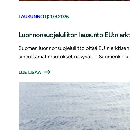
|
LAUSUNNOT
20.3.2026
Luonnonsuojeluliiton lausunto EU:n arkti
Suomen luonnonsuojeluliitto pitää EU:n arktisen
aiheuttamat muutokset näkyvät jo Suomenkin arkti
LUE LISÄÄ