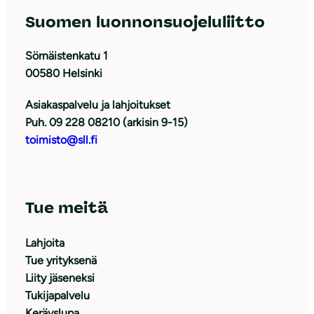
Suomen luonnonsuojeluliitto
Sörnäistenkatu 1
00580 Helsinki
Asiakaspalvelu ja lahjoitukset
Puh. 09 228 08210 (arkisin 9-15)
toimisto@sll.fi
Tue meitä
Lahjoita
Tue yrityksenä
Liity jäseneksi
Tukijapalvelu
Keräyslupa