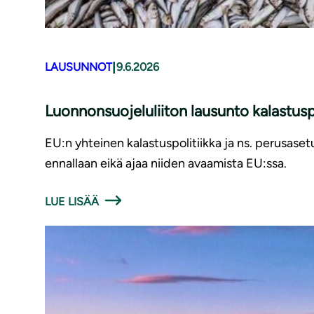
|
LAUSUNNOT
9.6.2026
Luonnonsuojeluliiton lausunto kalastusp
EU:n yhteinen kalastuspolitiikka ja ns. perusaset
ennallaan eikä ajaa niiden avaamista EU:ssa.
LUE LISÄÄ