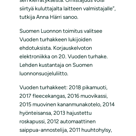
sen kierrätyksestä. Omistajuus voisi
siirtyä kuluttajalta laitteen valmistajalle”,
tutkija Anna Härri sanoo.
Suomen Luonnon toimitus valitsee
Vuoden turhakkeen lukijoiden
ehdotuksista. Korjauskelvoton
elektroniikka on 20. Vuoden turhake.
Lehden kustantaja on Suomen
luonnonsuojeluliitto.
Vuoden turhakkeet: 2018 pikamuoti,
2017 fleecekangas, 2016 muovikassi,
2015 muovinen kananmunakotelo, 2014
hyönteisansa, 2013 hajustettu
roskapussi, 2012 automaattinen
saippua-annostelija, 2011 huuhtohylsy,