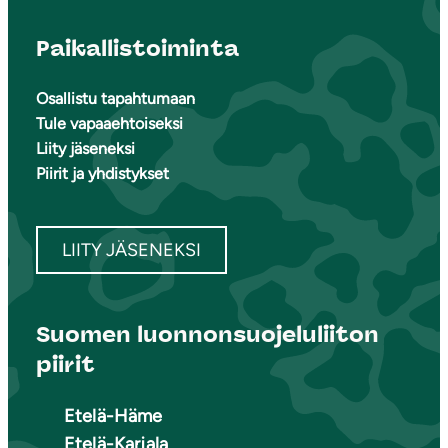
Paikallistoiminta
Osallistu tapahtumaan
Tule vapaaehtoiseksi
Liity jäseneksi
Piirit ja yhdistykset
LIITY JÄSENEKSI
Suomen luonnonsuojeluliiton
piirit
Etelä-Häme
Etelä-Karjala