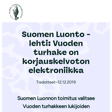
S
i
Etusivu
|
Ajankohtaista
|
Suomen Luonto -lehti: Vuoden turhake on korjauskelvoton elektroniikka
i
r
Suomen Luonto -
r
y
lehti: Vuoden
s
turhake on
i
korjauskelvoton
s
ä
elektroniikka
l
t
Tiedotteet
–
12.12.2019
ö
ö
Suomen Luonnon toimitus valitsee
n
Vuoden turhakkeen lukijoiden