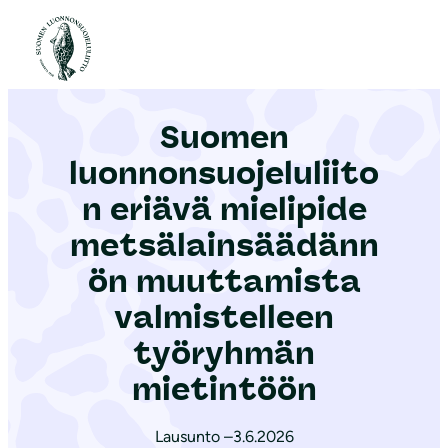
S
i
Etusivu
|
Ajankohtaista
|
Suomen luonnonsuojeluliiton eriävä mielipide metsälainsäädännön muuttamista valmistelleen työryhmän mietintöön
i
r
Suomen
r
y
luonnonsuojeluliito
s
n eriävä mielipide
i
metsälainsäädänn
s
ä
ön muuttamista
l
valmistelleen
t
työryhmän
ö
mietintöön
ö
n
Lausunto –
3.6.2026