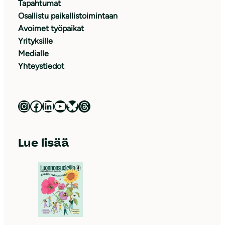
Tapahtumat
Osallistu paikallistoimintaan
Avoimet työpaikat
Yrityksille
Medialle
Yhteystiedot
Luonnonsuojeluliitto Instagramissa
Luonnonsuojeluliitto Facebookissa
Luonnonsuojeluliitto LinkedInissä
Luonnonsuojeluliiton YouTube-kanava
Luonnonsuojeluliitto Blueskyssa
Luonnonsuojeluliitto Threadsissa
Lue lisää