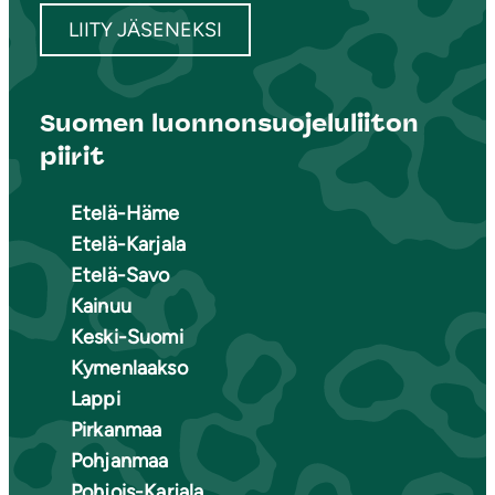
LIITY JÄSENEKSI
Suomen luonnonsuojeluliiton
piirit
Etelä-Häme
Etelä-Karjala
Etelä-Savo
Kainuu
Keski-Suomi
Kymenlaakso
Lappi
Pirkanmaa
Pohjanmaa
Pohjois-Karjala