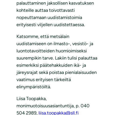
palauttaminen jaksollisen kasvatuksen
kohteille auttaa toivottavasti
nopeuttamaan uudistamistoimia
erityisesti viljellen uudistettaessa.
Katsomme, että metsälain
uudistamiseen on ilmasto-, vesistö- ja
luontotavoitteiden huomioimiseksi
suurempikin tarve. Lakiin tulisi palauttaa
esimerkiksi päätehakkuiden ikä- ja
järeysrajat sekä poistaa pienialaisuuden
vaatimus erityisen tärkeiltä
elinympäristöiltä.
Liisa Toopakka,
monimuotoisuusasiantuntija, p. 040
504 2989,
liisa.toopakka@sll.fi