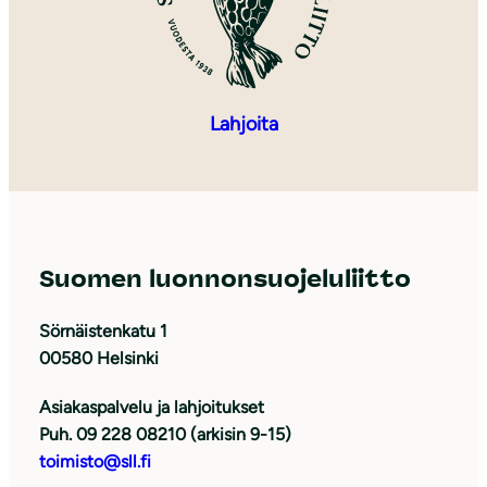
Lahjoita
Suomen luonnonsuojeluliitto
Sörnäistenkatu 1
00580 Helsinki
Asiakaspalvelu ja lahjoitukset
Puh. 09 228 08210 (arkisin 9-15)
toimisto@sll.fi