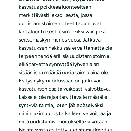
kasvatus poikkeaa luonteeltaan
merkittävästi jaksollisesta, jossa
uudistamistoimenpiteet tapahtuvat
kertaluontoisesti esimerkiksi vain joka
seitsemäskymmenes vuosi. Jatkuvan
kasvatuksen hakkuissa ei välttämättä ole
tarpeen tehdä erillisiä uudistamistoimia,
eikä tarvetta synnyttää lyhyen ajan
sisään isoa määrää uusia taimia aina ole.
Esitys nykymuodossaan on jatkuvan
kasvatuksen osalta vaikeasti valvottava.
Laissa ei ole rajaa tarvittavalle määrälle
syntyviä taimia, joten jää epäselväksi
mihin lakimuutos tarkalleen velvoittaa ja
mitä uudistamisilmoituksella valvotaan.
Näistä syistä esitetty uudistamisilmoitus