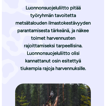
Luonnonsuojeluliitto pitää
työryhmän tavoitetta
metsätalouden ilmastokestävyyden
parantamisesta tärkeänä, ja näkee
toimet harvennusten
rajoittamiseksi tarpeellisina.
Luonnonsuojeluliitto olisi
kannattanut osin esitettyä
tiukempia rajoja harvennuksille.