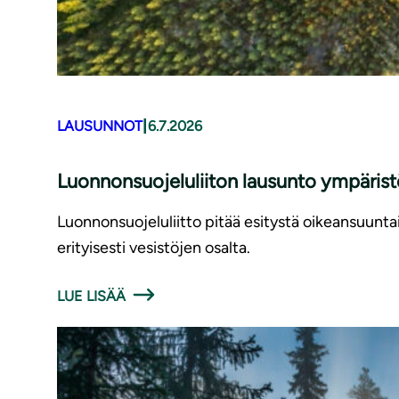
|
LAUSUNNOT
6.7.2026
Luonnonsuojeluliiton lausunto ympäris
Luonnonsuojeluliitto pitää esitystä oikeansuunt
erityisesti vesistöjen osalta.
LUE LISÄÄ