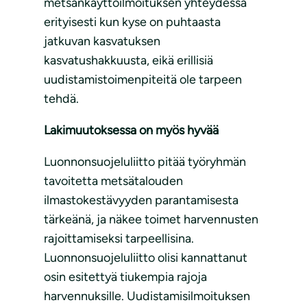
metsänkäyttöilmoituksen yhteydessä
erityisesti kun kyse on puhtaasta
jatkuvan kasvatuksen
kasvatushakkuusta, eikä erillisiä
uudistamistoimenpiteitä ole tarpeen
tehdä.
Lakimuutoksessa on myös hyvää
Luonnonsuojeluliitto pitää työryhmän
tavoitetta metsätalouden
ilmastokestävyyden parantamisesta
tärkeänä, ja näkee toimet harvennusten
rajoittamiseksi tarpeellisina.
Luonnonsuojeluliitto olisi kannattanut
osin esitettyä tiukempia rajoja
harvennuksille. Uudistamisilmoituksen