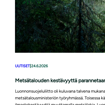
|
UUTISET
24.6.2026
Metsätalouden kestävyyttä parannetaan,
Luonnonsuojeluliitto oli kuluvana talvena mukan
metsätalousministeriön työryhmässä. Toisessa käs
ilmastokestävyyttä muuttamalla metsälakia. Luon