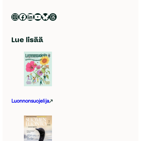
Luonnonsuojeluliitto Instagramissa
Luonnonsuojeluliitto Facebookissa
Luonnonsuojeluliitto LinkedInissä
Luonnonsuojeluliiton YouTube-kanava
Luonnonsuojeluliitto Blueskyssa
Luonnonsuojeluliitto Threadsissa
Lue lisää
Luonnonsuojelija