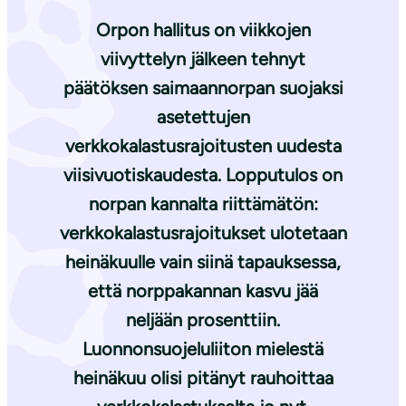
Orpon hallitus on viikkojen
viivyttelyn jälkeen tehnyt
päätöksen saimaannorpan suojaksi
asetettujen
verkkokalastusrajoitusten uudesta
viisivuotiskaudesta. Lopputulos on
norpan kannalta riittämätön:
verkkokalastusrajoitukset ulotetaan
heinäkuulle vain siinä tapauksessa,
että norppakannan kasvu jää
neljään prosenttiin.
Luonnonsuojeluliiton mielestä
heinäkuu olisi pitänyt rauhoittaa