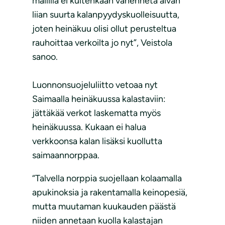
mallilla ei kuitenkaan vähennetä aivan
liian suurta kalanpyydyskuolleisuutta,
joten heinäkuu olisi ollut perusteltua
rauhoittaa verkoilta jo nyt”, Veistola
sanoo.
Luonnonsuojeluliitto vetoaa nyt
Saimaalla heinäkuussa kalastaviin:
jättäkää verkot laskematta myös
heinäkuussa. Kukaan ei halua
verkkoonsa kalan lisäksi kuollutta
saimaannorppaa.
“Talvella norppia suojellaan kolaamalla
apukinoksia ja rakentamalla keinopesiä,
mutta muutaman kuukauden päästä
niiden annetaan kuolla kalastajan