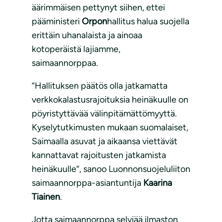
äärimmäisen pettynyt siihen, ettei
pääministeri
Orpon
hallitus halua suojella
erittäin uhanalaista ja ainoaa
kotoperäistä lajiamme,
saimaannorppaa.
“Hallituksen päätös olla jatkamatta
verkkokalastusrajoituksia heinäkuulle on
pöyristyttävää välinpitämättömyyttä.
Kyselytutkimusten mukaan suomalaiset,
Saimaalla asuvat ja aikaansa viettävät
kannattavat rajoitusten jatkamista
heinäkuulle“, sanoo Luonnonsuojeluliiton
saimaannorppa-asiantuntija
Kaarina
Tiainen
.
Jotta saimaannorppa selviää ilmaston