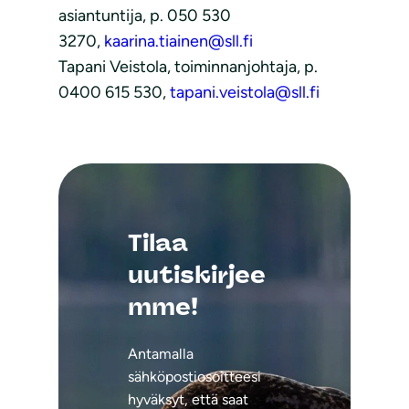
asiantuntija, p. 050 530
3270,
kaarina.tiainen@sll.fi
Tapani Veistola, toiminnanjohtaja, p.
0400 615 530,
tapani.veistola@sll.fi
Tilaa
uutiskirjee
mme!
Antamalla
sähköpostiosoitteesi
hyväksyt, että saat