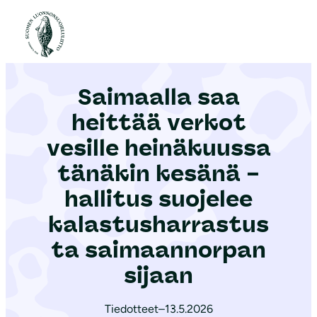
S
i
Etusivu
|
Ajankohtaista
|
Saimaalla saa heittää verkot vesille heinäkuussa tänäkin kesänä – hallitus suojelee kalastusharrastusta saimaannorpan sijaan
i
r
Saimaalla saa
r
y
heittää verkot
s
vesille heinäkuussa
i
tänäkin kesänä –
s
ä
hallitus suojelee
l
kalastusharrastus
t
ta saimaannorpan
ö
sijaan
ö
n
Tiedotteet
–
13.5.2026