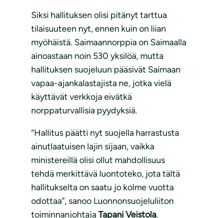
Siksi hallituksen olisi pitänyt tarttua
tilaisuuteen nyt, ennen kuin on liian
myöhäistä. Saimaannorppia on Saimaalla
ainoastaan noin 530 yksilöä, mutta
hallituksen suojeluun pääsivät Saimaan
vapaa-ajankalastajista ne, jotka vielä
käyttävät verkkoja eivätkä
norppaturvallisia pyydyksiä.
“Hallitus päätti nyt suojella harrastusta
ainutlaatuisen lajin sijaan, vaikka
ministereillä olisi ollut mahdollisuus
tehdä merkittävä luontoteko, jota tältä
hallitukselta on saatu jo kolme vuotta
odottaa”, sanoo Luonnonsuojeluliiton
toiminnanjohtaja
Tapani
Veistola
.