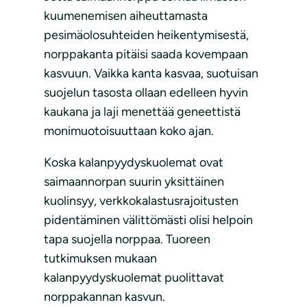
kuumenemisen aiheuttamasta
pesimäolosuhteiden heikentymisestä,
norppakanta pitäisi saada kovempaan
kasvuun. Vaikka kanta kasvaa, suotuisan
suojelun tasosta ollaan edelleen hyvin
kaukana ja laji menettää geneettistä
monimuotoisuuttaan koko ajan.
Koska kalanpyydyskuolemat ovat
saimaannorpan suurin yksittäinen
kuolinsyy, verkkokalastusrajoitusten
pidentäminen välittömästi olisi helpoin
tapa suojella norppaa. Tuoreen
tutkimuksen mukaan
kalanpyydyskuolemat puolittavat
norppakannan kasvun.