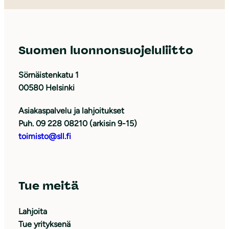
Suomen luonnonsuojeluliitto
Sörnäistenkatu 1
00580 Helsinki
Asiakaspalvelu ja lahjoitukset
Puh. 09 228 08210 (arkisin 9-15)
toimisto@sll.fi
Tue meitä
Lahjoita
Tue yrityksenä