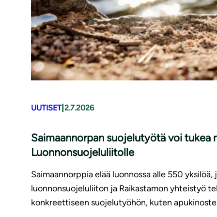
|
UUTISET
2.7.2026
Saimaannorpan suojelutyötä voi tukea m
Luonnonsuojeluliitolle
Saimaannorppia elää luonnossa alle 550 yksilöä,
luonnonsuojeluliiton ja Raikastamon yhteistyö t
konkreettiseen suojelutyöhön, kuten apukinoste