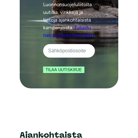
Luonnonsuojeluliitolta
uutisia, vinkkejä ja
tietoja ajankohtaisista
kampanjoista.
Tutustu
tietosuojaselosteeseen
.
TILAA UUTISKIRJE
Ajankohtaista