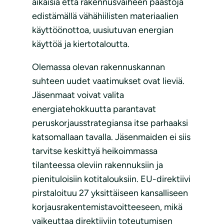
aikaisia että rakennusvaiheen päästöjä
edistämällä vähähiilisten materiaalien
käyttöönottoa, uusiutuvan energian
käyttöä ja kiertotaloutta.
Olemassa olevan rakennuskannan
suhteen uudet vaatimukset ovat lieviä.
Jäsenmaat voivat valita
energiatehokkuutta parantavat
peruskorjausstrategiansa itse parhaaksi
katsomallaan tavalla. Jäsenmaiden ei siis
tarvitse keskittyä heikoimmassa
tilanteessa oleviin rakennuksiin ja
pienituloisiin kotitalouksiin. EU-direktiivi
pirstaloituu 27 yksittäiseen kansalliseen
korjausrakentemistavoitteeseen, mikä
vaikeuttaa direktiiviin toteutumisen