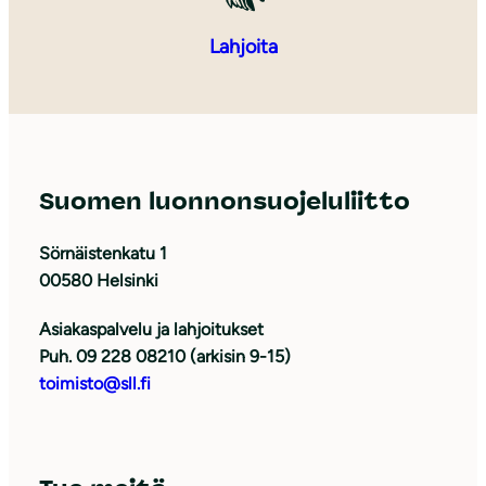
Lahjoita
Suomen luonnonsuojeluliitto
Sörnäistenkatu 1
00580 Helsinki
Asiakaspalvelu ja lahjoitukset
Puh. 09 228 08210 (arkisin 9-15)
toimisto@sll.fi