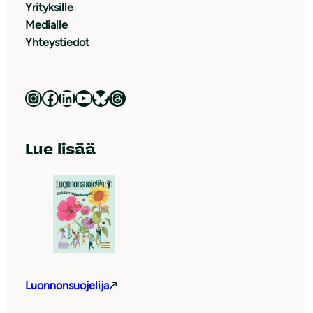
Yrityksille
Medialle
Yhteystiedot
Luonnonsuojeluliitto Instagramissa
Luonnonsuojeluliitto Facebookissa
Luonnonsuojeluliitto LinkedInissä
Luonnonsuojeluliiton YouTube-kanava
Luonnonsuojeluliitto Blueskyssa
Luonnonsuojeluliitto Threadsissa
Lue lisää
Luonnonsuojelija