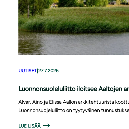
|
UUTISET
27.7.2026
Luonnonsuoleluliitto iloitsee Aaltojen 
Alvar, Aino ja Elissa Aallon arkkitehtuurista ko
Luonnonsuojeluliitto on tyytyväinen tunnustukses
LUE LISÄÄ