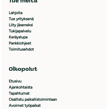
Tue meitä
Lahjoita
Tue yrityksenä
Liity jäseneksi
Tukijapalvelu
Keräyslupa
Pankkiohjeet
Toimitusehdot
Oikopolut
Etusivu
Ajankohtaista
Tapahtumat
Osallistu paikallistoimintaan
Avoimet työpaikat