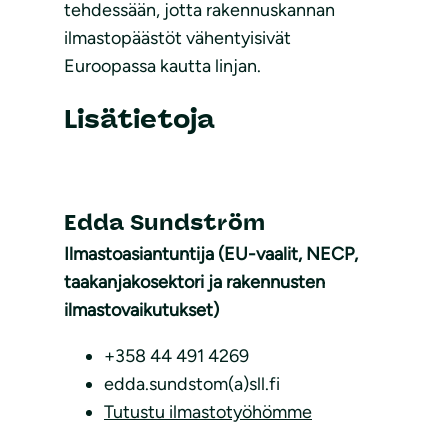
tehdessään, jotta rakennuskannan
ilmastopäästöt vähentyisivät
Euroopassa kautta linjan.
Lisätietoja
Edda Sundström
Ilmastoasiantuntija (EU-vaalit, NECP,
taakanjakosektori ja rakennusten
ilmastovaikutukset)
+358 44 491 4269
edda.sundstom(a)sll.fi
Tutustu ilmastotyöhömme