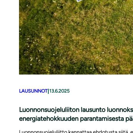
|
LAUSUNNOT
13.6.2025
Luonnonsuojeluliiton lausunto luonnok
energiatehokkuuden parantamisesta pää
Luonnonsuojeluliitto kannattaa ehdotusta siitä, et