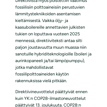
Direktiivistä myös poistettiin vaatimus
fossiilisiin polttoaineisiin perustuvien
lämmitystekniikoiden asentamisen
kieltämisestä. Vaikka öljy- ja
kaasuboilereille annettavien julkisten
tukien on loputtava vuoteen 2025
mennessä, direktiiviteksti antaa silti
paljon joustavuutta muun muassa niin
sanotuille hybriditeknologioille (boileri ja
aurinkopaneeli ja/tai lämpöpumppu),
jotka mahdollistavat
fossiilipolttoaineiden käytön
rakennuksissa vielä pitkään.
Direktiivineuvottelut päättyivät ennen
kuin YK:n COP28-ilmastoneuvottelut
päättyivät 13. joulukuuta. COP28:n