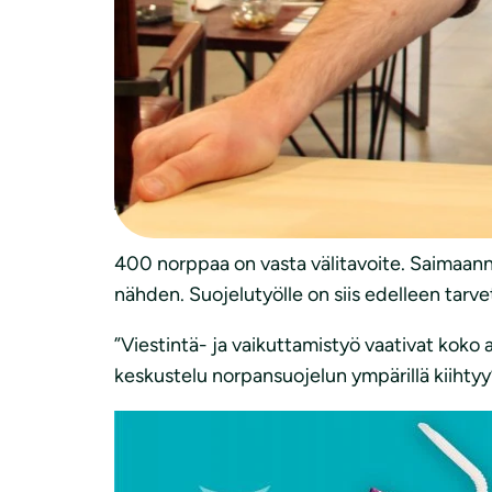
000 euroa ainoan kotoperäisen nisäkkäämme 
valinneet Raikastamon Norppa-mehun kaupan 
Raikastamon toimitusjohtaja Jyri Kähönen 
Raikastamon tuella tehdään talkoilla norpall
”Raikastamon tuella on ollut iso merkitys 
”Tuen avulla organisoitu konkreettinen toi
400 norppaa on vasta välitavoite. Saimaann
nähden. Suojelutyölle on siis edelleen tarve
”Viestintä- ja vaikuttamistyö vaativat koko a
keskustelu norpansuojelun ympärillä kiihtyy”