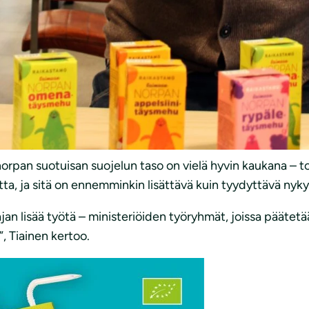
suojeluun ja summa kasvaa edelleen. Suurin kiitos tästä 
hyllyltä ja ottaneet asian omakseen. Iso kiitos asiakka
sanoo.
e turvallisia Saimaa-katiskoja ja järjestetään Vaihda verk
saimaannorpan suojelutyön toteuttamisessa”, saimaannorpp
minta innostaa ihmisiä ja olemme saaneet uusia vapaaeht
orpan suotuisan suojelun taso on vielä hyvin kaukana – 
tta, ja sitä on ennemminkin lisättävä kuin tyydyttävä nyk
jan lisää työtä – ministeriöiden työryhmät, joissa päätetää
, Tiainen kertoo.