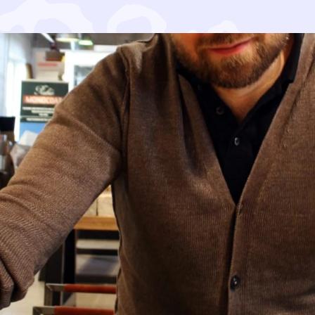
 on voinut olla mukana auttamassa saimaannorpan suojelus