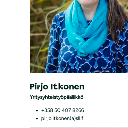
Pirjo Itkonen
Yritysyhteistyöpäällikkö
+358 50 407 8266
pirjo.itkonen(a)sll.fi