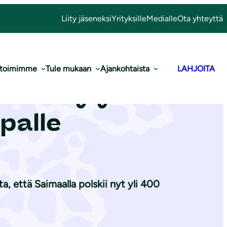
Liity jäseneksi
Yrityksille
Medialle
Ota yhteyttä
 toimimme
Tule mukaan
Ajankohtaista
LAHJOITA
erätty yli 55
palle
, että Saimaalla polskii nyt yli 400