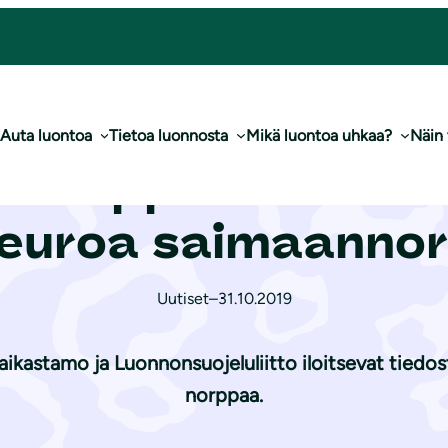
tty yli 55 000 euroa saimaannorpalle
Auta luontoa
Tietoa luonnosta
Mikä luontoa uhkaa?
Näin
norppamehuilla k
euroa saimaannor
Uutiset
–
31.10.2019
ikastamo ja Luonnonsuojeluliitto iloitsevat tiedosta
norppaa.