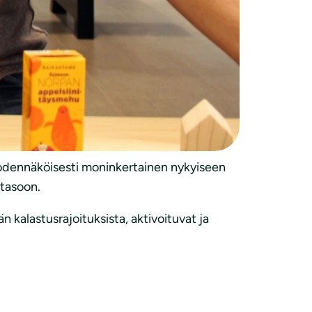
kuuluu tietysti asiakkaillemme, jotka ovat
illemme siis saimaannorpan puolesta”,
ot katiskaan -tapahtumia.
akoordinaattori Kaarina Tiainen kertoo.
oisia mukaan norppatyöhön.”
todennäköisesti moninkertainen nykyiseen
ytasoon.
n kalastusrajoituksista, aktivoituvat ja