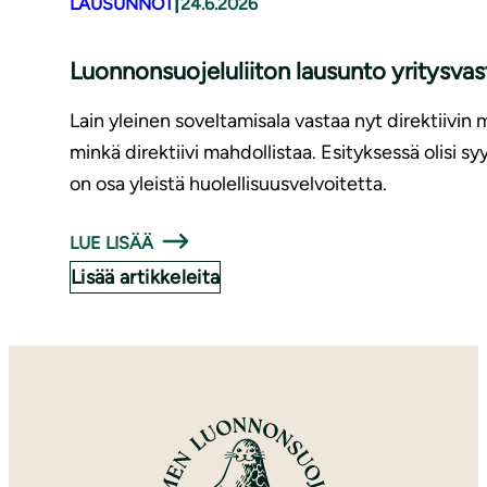
|
LAUSUNNOT
24.6.2026
Luonnonsuojeluliiton lausunto yritysv
Lain yleinen soveltamisala vastaa nyt direktiivin 
minkä direktiivi mahdollistaa. Esityksessä olisi 
on osa yleistä huolellisuusvelvoitetta.
LUE LISÄÄ
Lisää artikkeleita