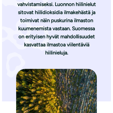
vahvistamiseksi. Luonnon hiilinielut
sitovat hiilidioksidia ilmakehästä ja
toimivat näin puskurina ilmaston
kuumenemista vastaan. Suomessa
on erityisen hyvät mahdollisuudet
kasvattaa ilmastoa viilentäviä
hiilinieluja.