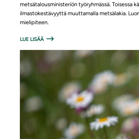
metsätalousministeriön työryhmässä. Toisessa käs
ilmastokestävyyttä muuttamalla metsälakia. Luon
mielipiteen.
LUE LISÄÄ