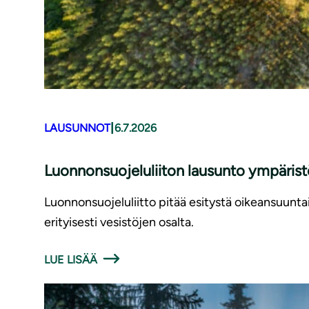
|
LAUSUNNOT
6.7.2026
Luonnonsuojeluliiton lausunto ympäris
Luonnonsuojeluliitto pitää esitystä oikeansuunt
erityisesti vesistöjen osalta.
LUE LISÄÄ