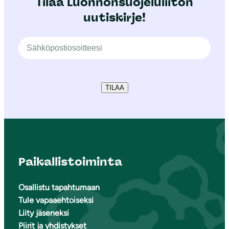
Tilaa Luonnonsuojeluliiton
uutiskirje!
TILAA
Paikallistoiminta
Osallistu tapahtumaan
Tule vapaaehtoiseksi
Liity jäseneksi
Piirit ja yhdistykset