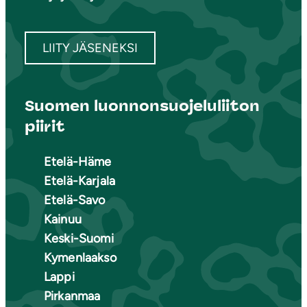
LIITY JÄSENEKSI
Suomen luonnonsuojeluliiton
piirit
Etelä-Häme
Etelä-Karjala
Etelä-Savo
Kainuu
Keski-Suomi
Kymenlaakso
Lappi
Pirkanmaa