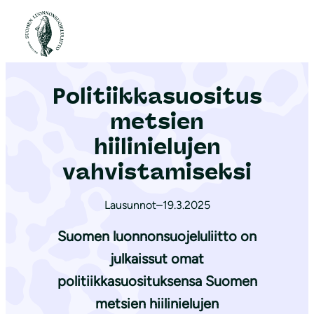
S
i
Etusivu
|
Ajankohtaista
|
Politiikkasuositus metsien hiilinielujen vahvistamiseksi
i
r
Politiikkasuositus
r
y
metsien
s
hiilinielujen
i
vahvistamiseksi
s
ä
Lausunnot
–
19.3.2025
l
t
Suomen luonnonsuojeluliitto on
ö
julkaissut omat
ö
politiikkasuosituksensa Suomen
n
metsien hiilinielujen