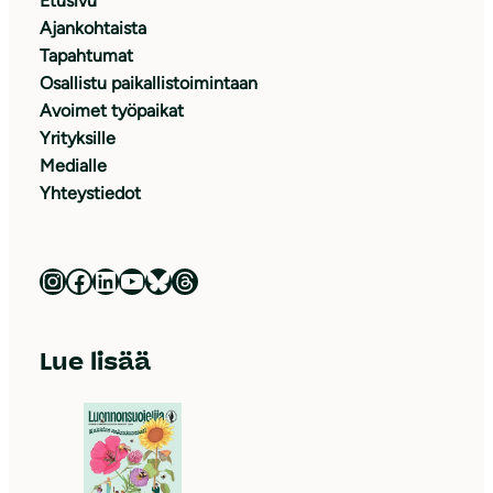
Etusivu
Ajankohtaista
Tapahtumat
Osallistu paikallistoimintaan
Avoimet työpaikat
Yrityksille
Medialle
Yhteystiedot
Luonnonsuojeluliitto Instagramissa
Luonnonsuojeluliitto Facebookissa
Luonnonsuojeluliitto LinkedInissä
Luonnonsuojeluliiton YouTube-kanava
Luonnonsuojeluliitto Blueskyssa
Luonnonsuojeluliitto Threadsissa
Lue lisää