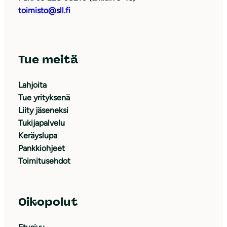
toimisto@sll.fi
Tue meitä
Lahjoita
Tue yrityksenä
Liity jäseneksi
Tukijapalvelu
Keräyslupa
Pankkiohjeet
Toimitusehdot
Oikopolut