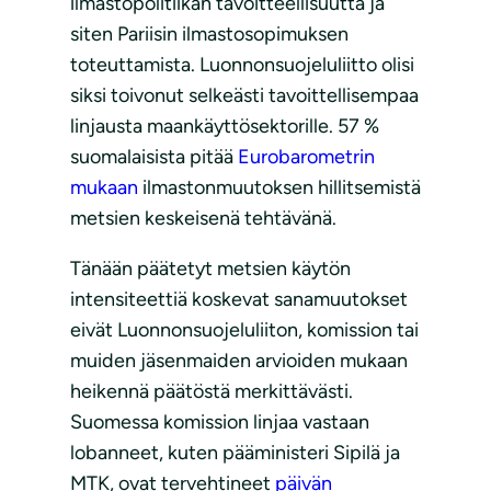
ilmastopolitiikan tavoitteellisuutta ja
siten Pariisin ilmastosopimuksen
toteuttamista. Luonnonsuojeluliitto olisi
siksi toivonut selkeästi tavoittellisempaa
linjausta maankäyttösektorille. 57 %
suomalaisista pitää
Eurobarometrin
mukaan
ilmastonmuutoksen hillitsemistä
metsien keskeisenä tehtävänä.
Tänään päätetyt metsien käytön
intensiteettiä koskevat sanamuutokset
eivät Luonnonsuojeluliiton, komission tai
muiden jäsenmaiden arvioiden mukaan
heikennä päätöstä merkittävästi.
Suomessa komission linjaa vastaan
lobanneet, kuten pääministeri Sipilä ja
MTK, ovat tervehtineet
päivän