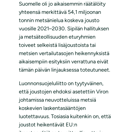
Suomelle oli jo aikaisemmin räätälöity
yhteensä merkittävä 54,1 miljoonan
tonnin metsänielua koskeva jousto
vuosille 2021–2030. Sipilän hallituksen
ja metsäteollisuuden eturyhmien
toiveet selkeistä lisäjoustoista tai
metsien vertailutasojen heikennyksistä
aikaisempiin esityksiin verrattuna eivät
tämän päivän linjauksessa toteutuneet.
Luonnonsuojeluliitto on tyytyväinen,
että joustojen ehdoksi asetettiin Viron
johtamissa neuvotteluissa metsiä
koskevien laskentasääntöjen
luotettavuus. Tosiasia kuitenkin on, että
joustot heikentävät EU:n