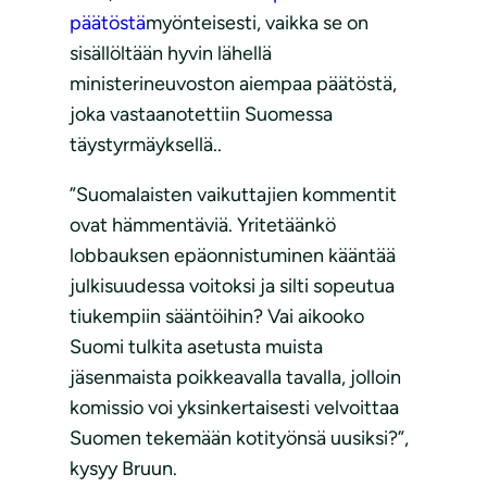
päätöstä
myönteisesti, vaikka se on
sisällöltään hyvin lähellä
ministerineuvoston aiempaa päätöstä,
joka vastaanotettiin Suomessa
täystyrmäyksellä..
”Suomalaisten vaikuttajien kommentit
ovat hämmentäviä. Yritetäänkö
lobbauksen epäonnistuminen kääntää
julkisuudessa voitoksi ja silti sopeutua
tiukempiin sääntöihin? Vai aikooko
Suomi tulkita asetusta muista
jäsenmaista poikkeavalla tavalla, jolloin
komissio voi yksinkertaisesti velvoittaa
Suomen tekemään kotityönsä uusiksi?”,
kysyy Bruun.