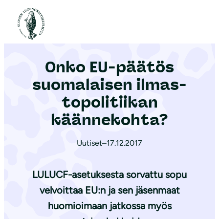
S
i
Etusivu
|
Ajankohtaista
|
Onko EU-päätös suomalaisen il­mas­to­po­li­tii­kan käännekohta?
i
r
Onko EU-päätös
r
y
suomalaisen il­mas­
s
to­po­li­tii­kan
i
käännekohta?
s
ä
Uutiset
–
17.12.2017
l
t
LULUCF-asetuksesta sorvattu sopu
ö
ö
velvoittaa EU:n ja sen jäsenmaat
n
huomioimaan jatkossa myös