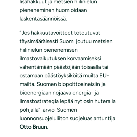
lisähakkuut ja metsien hiilinielun
pieneneminen huomioidaan
laskentasäännöissä.
”Jos hakkuutavoitteet toteutuvat
täysimääräisesti Suomi joutuu metsien
hiilinielun pienenemisen
ilmastovaikutuksen korvaamiseksi
vähentämään päästöjään toisaalla tai
ostamaan päästöyksiköitä muilta EU-
mailta. Suomen biopolttoaineisiin ja
bioenergiaan nojaava energia- ja
ilmastostrategia lepää nyt osin huteralla
pohjalla”, arvioi Suomen
luonnonsuojeluliiton suojeluasiantuntija
Otto Bruun
.