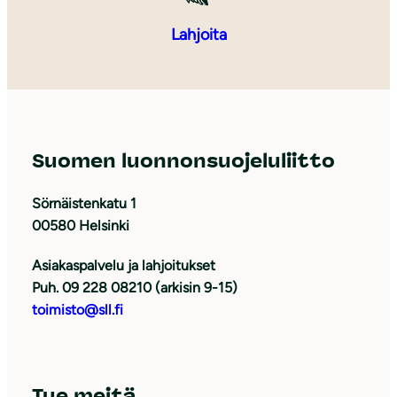
Lahjoita
Suomen luonnonsuojeluliitto
Sörnäistenkatu 1
00580 Helsinki
Asiakaspalvelu ja lahjoitukset
Puh. 09 228 08210 (arkisin 9-15)
toimisto@sll.fi
Tue meitä