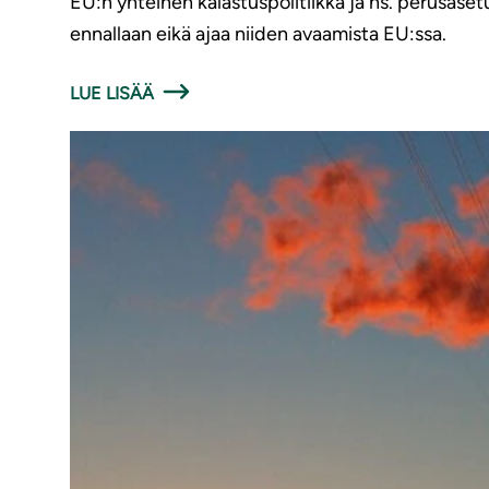
EU:n yhteinen kalastuspolitiikka ja ns. perusaset
ennallaan eikä ajaa niiden avaamista EU:ssa.
LUE LISÄÄ