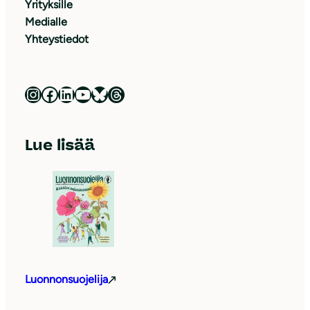
Yrityksille
Medialle
Yhteystiedot
Luonnonsuojeluliitto Instagramissa
Luonnonsuojeluliitto Facebookissa
Luonnonsuojeluliitto LinkedInissä
Luonnonsuojeluliiton YouTube-kanava
Luonnonsuojeluliitto Blueskyssa
Luonnonsuojeluliitto Threadsissa
Lue lisää
Luonnonsuojelija