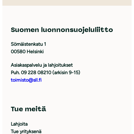
Suomen luonnonsuojeluliitto
Sörnäistenkatu 1
00580 Helsinki
Asiakaspalvelu ja lahjoitukset
Puh. 09 228 08210 (arkisin 9-15)
toimisto@sll.fi
Tue meitä
Lahjoita
Tue yrityksenä