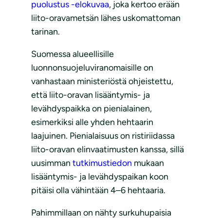
puolustus -elokuvaa
, joka kertoo erään
liito-oravametsän lähes uskomattoman
tarinan.
Suomessa alueellisille
luonnonsuojeluviranomaisille on
vanhastaan ministeriöstä ohjeistettu,
että liito-oravan lisääntymis- ja
levähdyspaikka on pienialainen,
esimerkiksi alle yhden hehtaarin
laajuinen. Pienialaisuus on ristiriidassa
liito-oravan elinvaatimusten kanssa, sillä
uusimman
tutkimustiedon
mukaan
lisääntymis- ja levähdyspaikan koon
pitäisi olla vähintään 4–6 hehtaaria.
Pahimmillaan on nähty surkuhupaisia