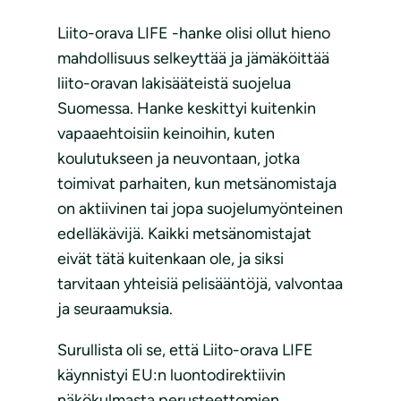
Liito-orava LIFE -hanke olisi ollut hieno
mahdollisuus selkeyttää ja jämäköittää
liito-oravan lakisääteistä suojelua
Suomessa. Hanke keskittyi kuitenkin
vapaaehtoisiin keinoihin, kuten
koulutukseen ja neuvontaan, jotka
toimivat parhaiten, kun metsänomistaja
on aktiivinen tai jopa suojelumyönteinen
edelläkävijä. Kaikki metsänomistajat
eivät tätä kuitenkaan ole, ja siksi
tarvitaan yhteisiä pelisääntöjä, valvontaa
ja seuraamuksia.
Surullista oli se, että Liito-orava LIFE
käynnistyi EU:n luontodirektiivin
näkökulmasta perusteettomien