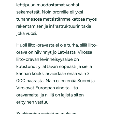
lehtipuun muodostamat vanhat
sekametsät. Noin promille eli yksi
tuhannesosa metsistämme katoaa myös
rakentamisen ja infrastruktuurin takia
joka vuosi.
Huoli liito-oravasta ei ole turha, sillä liito-
orava on hävinnyt jo Latviasta. Virossa
liito-oravan levinneisyysalue on
kutistunut yllättävän nopeasti ja siellä
kannan kooksi arvioidaan enää vain 3
000 naarasta. Näin ollen enää Suomi ja
Viro ovat Euroopan ainoita liito-
oravamaita, ja niillä on lajista siten
erityinen vastuu.
Synkimpien arvioiden mukaan