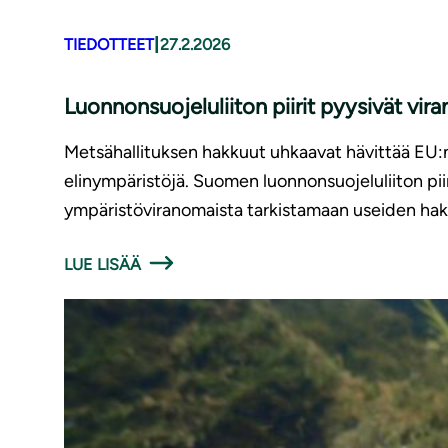
|
TIEDOTTEET
27.2.2026
Luonnonsuojeluliiton piirit pyysivät vir
Metsähallituksen hakkuut uhkaavat hävittää EU:n
elinympäristöjä. Suomen luonnonsuojeluliiton pii
ympäristöviranomaista tarkistamaan useiden ha
LUE LISÄÄ