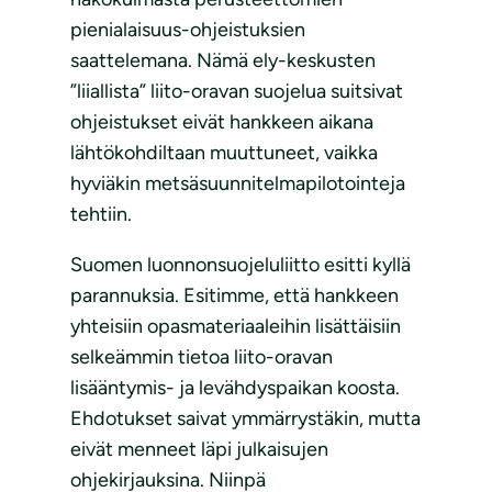
pienialaisuus-ohjeistuksien
saattelemana. Nämä ely-keskusten
”liiallista” liito-oravan suojelua suitsivat
ohjeistukset eivät hankkeen aikana
lähtökohdiltaan muuttuneet, vaikka
hyviäkin metsäsuunnitelmapilotointeja
tehtiin.
Suomen luonnonsuojeluliitto esitti kyllä
parannuksia. Esitimme, että hankkeen
yhteisiin opasmateriaaleihin lisättäisiin
selkeämmin tietoa liito-oravan
lisääntymis- ja levähdyspaikan koosta.
Ehdotukset saivat ymmärrystäkin, mutta
eivät menneet läpi julkaisujen
ohjekirjauksina. Niinpä