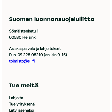
Suomen luonnonsuojeluliitto
Sörnäistenkatu 1
00580 Helsinki
Asiakaspalvelu ja lahjoitukset
Puh. 09 228 08210 (arkisin 9-15)
toimisto@sll.fi
Tue meitä
Lahjoita
Tue yrityksenä
Liity jäseneksi