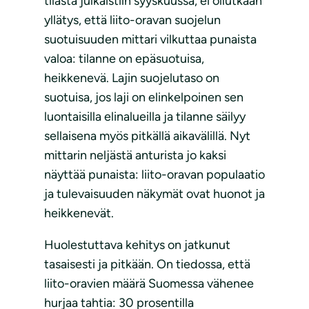
tilasta julkaistiin syyskuussa, ei ollutkaan
yllätys, että liito-oravan suojelun
suotuisuuden mittari vilkuttaa punaista
valoa: tilanne on epäsuotuisa,
heikkenevä. Lajin suojelutaso on
suotuisa, jos laji on elinkelpoinen sen
luontaisilla elinalueilla ja tilanne säilyy
sellaisena myös pitkällä aikavälillä. Nyt
mittarin neljästä anturista jo kaksi
näyttää punaista: liito-oravan populaatio
ja tulevaisuuden näkymät ovat huonot ja
heikkenevät.
Huolestuttava kehitys on jatkunut
tasaisesti ja pitkään. On tiedossa, että
liito-oravien määrä Suomessa vähenee
hurjaa tahtia: 30 prosentilla