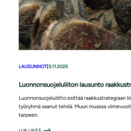
|
LAUSUNNOT
5.11.2025
Luonnonsuojeluliiton lausunto raakkust
Luonnonsuojeluliitto esittää raakkustrategiaan li
työryhmä saanut tehdä. Muun muassa viimevuoti
tarpeen.
LUE LISÄÄ