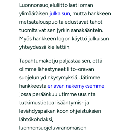
Luonnonsuojeluliitto laati oman
ylimääräisen
julkaisun
, mutta hankkeen
metsätalouspuolta edustavat tahot
tuomitsivat sen jyrkin sanakääntein.
Myös hankkeen logon käyttö julkaisun
yhteydessä kiellettiin.
Tapahtumaketju paljastaa sen, että
olimme lähestyneet liito-oravan
suojelun ydinkysymyksiä. Jätimme
hankkeesta
eriävän näkemyksemme
,
jossa peräänkuulutimme uusinta
tutkimustietoa lisääntymis- ja
levähdyspaikan koon ohjeistuksien
lähtökohdaksi,
luonnonsuojeluviranomaisen