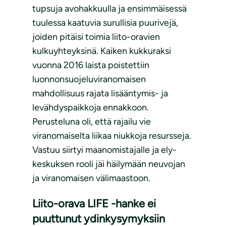
tupsuja avohakkuulla ja ensimmäisessä
tuulessa kaatuvia surullisia puurivejä,
joiden pitäisi toimia liito-oravien
kulkuyhteyksinä. Kaiken kukkuraksi
vuonna 2016 laista poistettiin
luonnonsuojeluviranomaisen
mahdollisuus rajata lisääntymis- ja
levähdyspaikkoja ennakkoon.
Perusteluna oli, että rajailu vie
viranomaiselta liikaa niukkoja resursseja.
Vastuu siirtyi maanomistajalle ja ely-
keskuksen rooli jäi häilymään neuvojan
ja viranomaisen välimaastoon.
Liito-orava LIFE -hanke ei
puuttunut ydinkysymyksiin