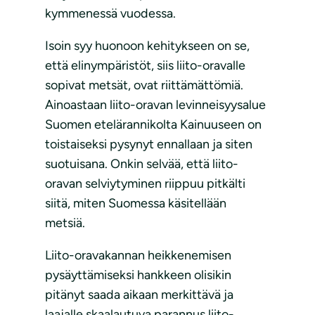
kymmenessä vuodessa.
Isoin syy huonoon kehitykseen on se,
että elinympäristöt, siis liito-oravalle
sopivat metsät, ovat riittämättömiä.
Ainoastaan liito-oravan levinneisyysalue
Suomen etelärannikolta Kainuuseen on
toistaiseksi pysynyt ennallaan ja siten
suotuisana. Onkin selvää, että liito-
oravan selviytyminen riippuu pitkälti
siitä, miten Suomessa käsitellään
metsiä.
Liito-oravakannan heikkenemisen
pysäyttämiseksi hankkeen olisikin
pitänyt saada aikaan merkittävä ja
laajalle skaalautuva parannus liito-