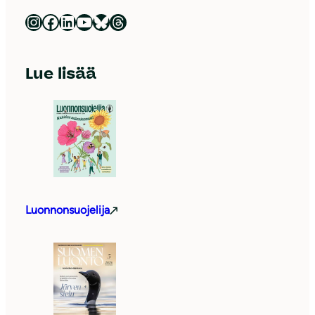
Luonnonsuojeluliitto Instagramissa
Luonnonsuojeluliitto Facebookissa
Luonnonsuojeluliitto LinkedInissä
Luonnonsuojeluliiton YouTube-kanava
Luonnonsuojeluliitto Blueskyssa
Luonnonsuojeluliitto Threadsissa
Lue lisää
Luonnonsuojelija