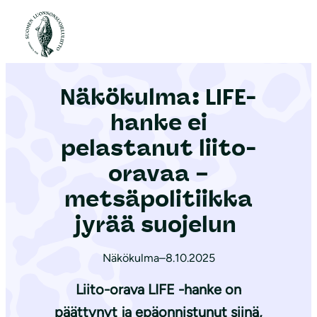
S
i
Etusivu
|
Ajankohtaista
|
Näkökulma: LIFE-hanke ei pelastanut liito-oravaa – metsäpolitiikka jyrää suojelun
i
r
Näkökulma: LIFE-
r
y
hanke ei
s
pelastanut liito-
i
oravaa –
s
ä
metsäpolitiikka
l
jyrää suojelun
t
ö
Näkökulma
–
8.10.2025
ö
Liito-orava LIFE -hanke on
n
päättynyt ja epäonnistunut siinä,