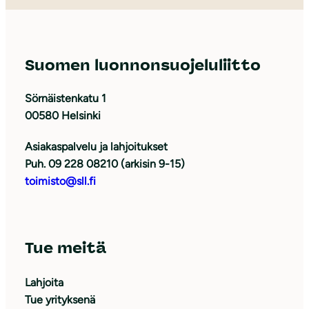
Suomen luonnonsuojeluliitto
Sörnäistenkatu 1
00580 Helsinki
Asiakaspalvelu ja lahjoitukset
Puh. 09 228 08210 (arkisin 9-15)
toimisto@sll.fi
Tue meitä
Lahjoita
Tue yrityksenä