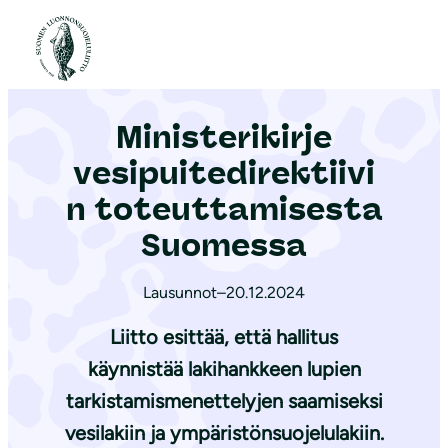
S
i
Etusivu
|
Ajankohtaista
|
Ministerikirje vesipuitedirektiivin toteuttamisesta Suomessa
i
r
Ministerikirje
r
y
vesipuitedirektiivi
s
n toteuttamisesta
i
Suomessa
s
ä
Lausunnot
–
20.12.2024
l
t
Liitto esittää, että hallitus
ö
käynnistää lakihankkeen lupien
ö
tarkistamismenettelyjen saamiseksi
n
vesilakiin ja ympäristönsuojelulakiin.