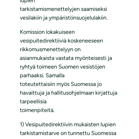
lupien
tarkistamismenettelyjen saamiseksi
vesilakiin ja ympäristönsuojelulakiin.
Komission lokakuiseen
vesipuitedirektiiviä koskeneeseen
rikkomusmenettelyyn on
asianmukaista vastata myönteisesti ja
ryhtyä toimeen Suomen vesistöjen
parhaaksi. Samalla
toteutettaisiin myös Suomessa jo
havaittuja ja hallitusohjelmaan kirjattuja
tarpeellisia
toimenpiteitä.
1) Vesipuitedirektiivin mukaisten lupien
tarkistamistarve on tunnettu Suomessa