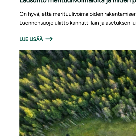
Lausunto merituulivoimaloita ja niiden 
On hyvä, että merituulivoimaloiden rakentamise
Luonnonsuojeluliitto kannatti lain ja asetuksen l
LUE LISÄÄ