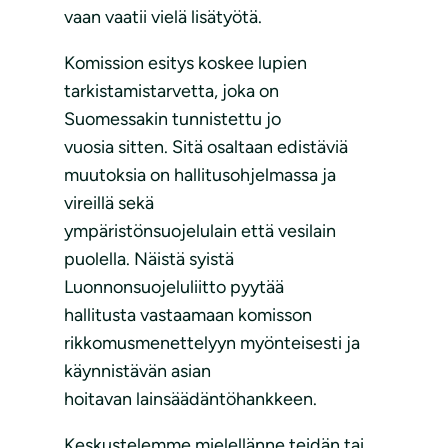
vaan vaatii vielä lisätyötä.
Komission esitys koskee lupien
tarkistamistarvetta, joka on
Suomessakin tunnistettu jo
vuosia sitten. Sitä osaltaan edistäviä
muutoksia on hallitusohjelmassa ja
vireillä sekä
ympäristönsuojelulain että vesilain
puolella. Näistä syistä
Luonnonsuojeluliitto pyytää
hallitusta vastaamaan komisson
rikkomusmenettelyyn myönteisesti ja
käynnistävän asian
hoitavan lainsäädäntöhankkeen.
Keskustelemme mielellänne teidän tai