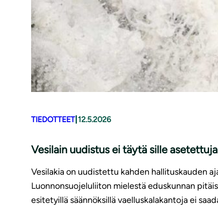
|
TIEDOTTEET
12.5.2026
Vesilain uudistus ei täytä sille asetettuj
Vesilakia on uudistettu kahden hallituskauden aja
Luonnonsuojeluliiton mielestä eduskunnan pitäis
esitetyillä säännöksillä vaelluskalakantoja ei saa