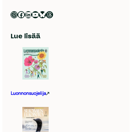
Luonnonsuojeluliitto Instagramissa
Luonnonsuojeluliitto Facebookissa
Luonnonsuojeluliitto LinkedInissä
Luonnonsuojeluliiton YouTube-kanava
Luonnonsuojeluliitto Blueskyssa
Luonnonsuojeluliitto Threadsissa
Lue lisää
Luonnonsuojelija