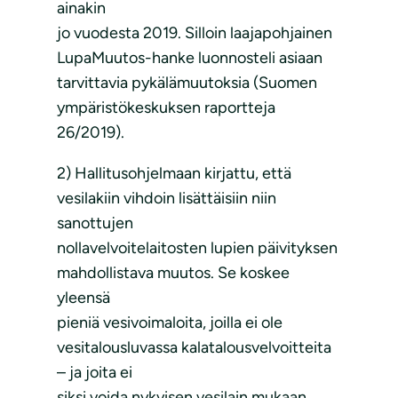
ainakin
jo vuodesta 2019. Silloin laajapohjainen
LupaMuutos-hanke luonnosteli asiaan
tarvittavia pykälämuutoksia (Suomen
ympäristökeskuksen raportteja
26/2019).
2) Hallitusohjelmaan kirjattu, että
vesilakiin vihdoin lisättäisiin niin
sanottujen
nollavelvoitelaitosten lupien päivityksen
mahdollistava muutos. Se koskee
yleensä
pieniä vesivoimaloita, joilla ei ole
vesitalousluvassa kalatalousvelvoitteita
– ja joita ei
siksi voida nykyisen vesilain mukaan