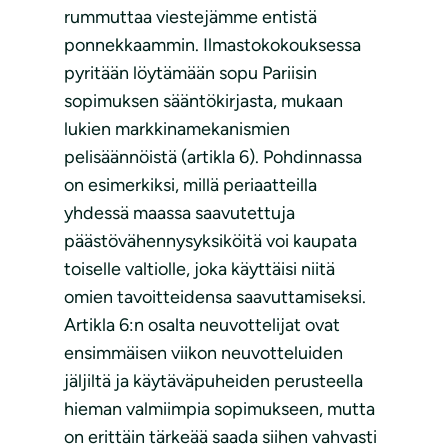
rummuttaa viestejämme entistä
ponnekkaammin. Ilmastokokouksessa
pyritään löytämään sopu Pariisin
sopimuksen sääntökirjasta, mukaan
lukien markkinamekanismien
pelisäännöistä (artikla 6). Pohdinnassa
on esimerkiksi, millä periaatteilla
yhdessä maassa saavutettuja
päästövähennysyksiköitä voi kaupata
toiselle valtiolle, joka käyttäisi niitä
omien tavoitteidensa saavuttamiseksi.
Artikla 6:n osalta neuvottelijat ovat
ensimmäisen viikon neuvotteluiden
jäljiltä ja käytäväpuheiden perusteella
hieman valmiimpia sopimukseen, mutta
on erittäin tärkeää saada siihen vahvasti