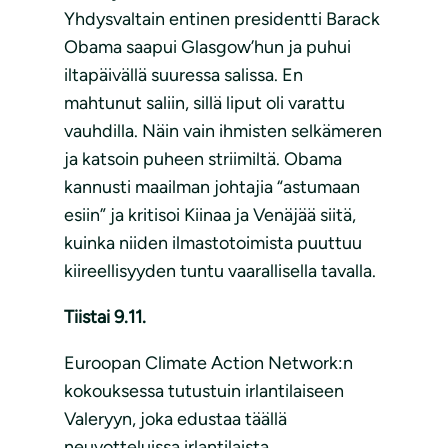
Yhdysvaltain entinen presidentti Barack
Obama saapui Glasgow’hun ja puhui
iltapäivällä suuressa salissa. En
mahtunut saliin, sillä liput oli varattu
vauhdilla. Näin vain ihmisten selkämeren
ja katsoin puheen striimiltä. Obama
kannusti maailman johtajia “astumaan
esiin” ja kritisoi Kiinaa ja Venäjää siitä,
kuinka niiden ilmastotoimista puuttuu
kiireellisyyden tuntu vaarallisella tavalla.
Tiistai 9.11.
Euroopan Climate Action Network:n
kokouksessa tutustuin irlantilaiseen
Valeryyn, joka edustaa täällä
neuvotteluissa irlantilaista