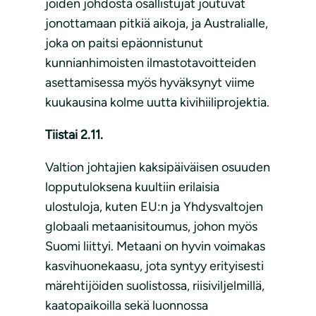
joiden johdosta osallistujat joutuvat
jonottamaan pitkiä aikoja, ja Australialle,
joka on paitsi epäonnistunut
kunnianhimoisten ilmastotavoitteiden
asettamisessa myös hyväksynyt viime
kuukausina kolme uutta kivihiiliprojektia.
Tiistai 2.11.
Valtion johtajien kaksipäiväisen osuuden
lopputuloksena kuultiin erilaisia
ulostuloja, kuten EU:n ja Yhdysvaltojen
globaali metaanisitoumus, johon myös
Suomi liittyi. Metaani on hyvin voimakas
kasvihuonekaasu, jota syntyy erityisesti
märehtijöiden suolistossa, riisiviljelmillä,
kaatopaikoilla sekä luonnossa