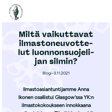
S
i
Etusivu
|
Ajankohtaista
|
Miltä vaikuttavat il­mas­to­neu­vot­te­lut luon­non­suo­je­li­jan silmin?
i
r
Miltä vaikuttavat
r
y
il­mas­to­neu­vot­te­
s
lut luon­non­suo­je­li­
i
jan silmin?
s
ä
Blogi
–
3.11.2021
l
t
Ilmastoasiantuntijamme
Anna
ö
ö
Ikonen
osallistui Glasgow’ssa YK:n
n
ilmastokokoukseen innokkaana