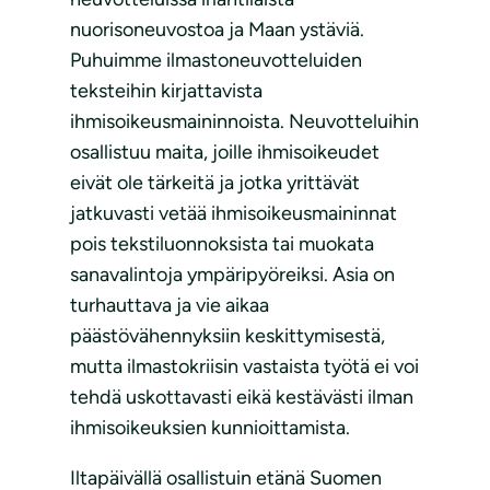
nuorisoneuvostoa ja Maan ystäviä.
Puhuimme ilmastoneuvotteluiden
teksteihin kirjattavista
ihmisoikeusmaininnoista. Neuvotteluihin
osallistuu maita, joille ihmisoikeudet
eivät ole tärkeitä ja jotka yrittävät
jatkuvasti vetää ihmisoikeusmaininnat
pois tekstiluonnoksista tai muokata
sanavalintoja ympäripyöreiksi. Asia on
turhauttava ja vie aikaa
päästövähennyksiin keskittymisestä,
mutta ilmastokriisin vastaista työtä ei voi
tehdä uskottavasti eikä kestävästi ilman
ihmisoikeuksien kunnioittamista.
Iltapäivällä osallistuin etänä Suomen