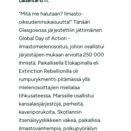
Lauantai 6.11.
“Mitä me halutaan? Ilmasto-
oikeudenmukaisuutta!” Tänään
Glasgowssa järjestettiin jättimäinen
Global Day of Action -
ilmastomielenosoitus, johon osallistui
järjestäjien mukaan arviolta 250 000
ihmistä. Paikallisella Elokapinalla eli
Extinction Rebellionilla oli
rumpurykmentti pitämässä yllä
mielenosoittajien mielialaa
tihkusateessa. Marssille osallistui
kansalaisjärjestöjä, perheitä,
kaveriporukoita, Skotlannin
itsenäisyysliikkeen väkeä, paikallisia
ilmastovanhempia, polkupyöräilyn