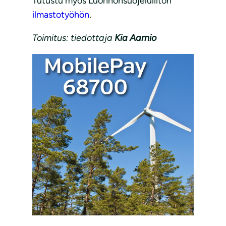
Tutustu myös Luonnonsuojeluliiton
ilmastotyöhön
.
Toimitus: tiedottaja
Kia Aarnio