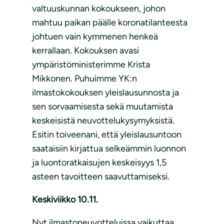
valtuuskunnan kokoukseen, johon
mahtuu paikan päälle koronatilanteesta
johtuen vain kymmenen henkeä
kerrallaan. Kokouksen avasi
ympäristöministerimme Krista
Mikkonen. Puhuimme YK:n
ilmastokokouksen yleislausunnosta ja
sen sorvaamisesta sekä muutamista
keskeisistä neuvottelukysymyksistä.
Esitin toiveenani, että yleislausuntoon
saataisiin kirjattua selkeämmin luonnon
ja luontoratkaisujen keskeisyys 1,5
asteen tavoitteen saavuttamiseksi.
Keskiviikko 10.11.
Nyt ilmastoneuvotteluissa vaikuttaa