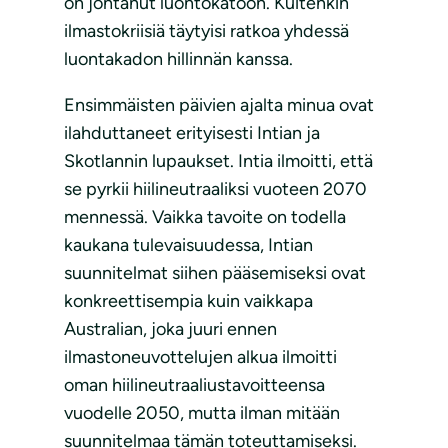
on johtanut luontokatoon. Kuitenkin
ilmastokriisiä täytyisi ratkoa yhdessä
luontakadon hillinnän kanssa.
Ensimmäisten päivien ajalta minua ovat
ilahduttaneet erityisesti Intian ja
Skotlannin lupaukset. Intia ilmoitti, että
se pyrkii hiilineutraaliksi vuoteen 2070
mennessä. Vaikka tavoite on todella
kaukana tulevaisuudessa, Intian
suunnitelmat siihen pääsemiseksi ovat
konkreettisempia kuin vaikkapa
Australian, joka juuri ennen
ilmastoneuvottelujen alkua ilmoitti
oman hiilineutraaliustavoitteensa
vuodelle 2050, mutta ilman mitään
suunnitelmaa tämän toteuttamiseksi.