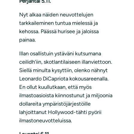
Perjantai 5.11.
Nyt alkaa näiden neuvottelujen
tarkkaileminen tuntua mielessä ja
kehossa. Päässä hurisee ja jaloissa
painaa.
Illan osallistuin ystäväni kutsumana
ceilidh’iin, skotlantilaiseen illanviettoon.
Siellä minulta kysyttiin, olenko nähnyt
Leonardo DiCapriota kokousareenalla.
En ollut kuullutkaan, että myös
ilmastoasioista kiinnostunut ja miljoonia
dollareita ympäristöjärjestöille
lahjoittanut Hollywood-tähti pyörii
ilmastoneuvotteluissa.