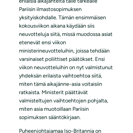
erilaisia aikajänteitä tälle tärkeälle
Pariisin ilmastosopimuksen
yksityiskohdalle. Tämän ensimmäisen
kokousviikon aikana käydään siis
neuvotteluja siitä, missä muodossa asiat
etenevät ensi viikon
ministerineuvotteluihin, joissa tehdään
varsinaiset poliittiset päätökset. Ensi
viikon neuvotteluihin on nyt valmistunut
yhdeksän erilaista vaihtoehtoa siitä,
miten tämä aikajänne-asia voitaisiin
ratkaista. Ministerit päättävät
valmisteltujen vaihtoehtojen pohjalta,
miten asia muotoillaan Pariisin
sopimuksen sääntökirjaan.
Puheenjohtajamaa Iso-Britannia on