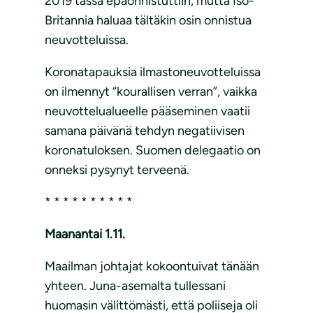
2019 tässä epäonnistuttiin, mutta Iso-
Britannia haluaa tältäkin osin onnistua
neuvotteluissa.
Koronatapauksia ilmastoneuvotteluissa
on ilmennyt “kourallisen verran”, vaikka
neuvottelualueelle pääseminen vaatii
samana päivänä tehdyn negatiivisen
koronatuloksen. Suomen delegaatio on
onneksi pysynyt terveenä.
* * * * * * * * * *
Maanantai 1.11.
Maailman johtajat kokoontuivat tänään
yhteen. Juna-asemalta tullessani
huomasin välittömästi, että poliiseja oli