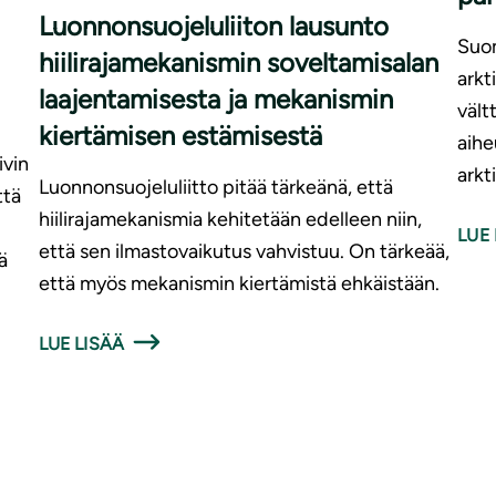
Luonnonsuojeluliiton lausunto
Suom
hiilirajamekanismin soveltamisalan
arkt
laajentamisesta ja mekanismin
väl
kiertämisen estämisestä
aih
ivin
arkt
Luonnonsuojeluliitto pitää tärkeänä, että
ttä
hiilirajamekanismia kehitetään edelleen niin,
LUE 
että sen ilmastovaikutus vahvistuu. On tärkeää,
ä
että myös mekanismin kiertämistä ehkäistään.
LUE LISÄÄ