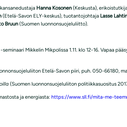
t kansanedustaja
Hanna Kosonen
(Keskusta), erikoistutkij
n
(Etelä-Savon ELY-keskus), tuotantojohtaja
Lasse Lahti
to Bruun
(Suomen luonnonsuojeluliitto).
-seminaari Mikkelin Mikpolissa 1.11. klo 12-16. Vapaa pääs
onnonsuojeluliiton Etelä-Savon piiri, puh. 050-66180, 
illa
(Suomen luonnonsuojeluliiton politiikkasuositus 201
mastosta ja energiasta:
https://www.sll.fi/mita-me-teem