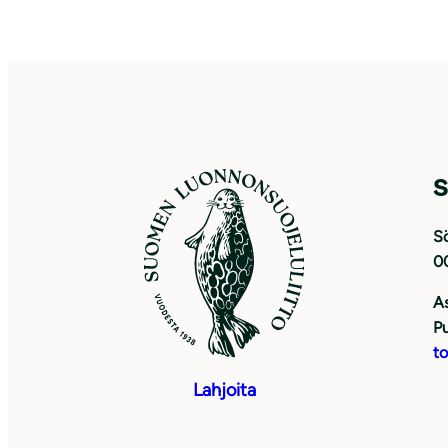
S
Sö
0
As
Pu
to
Lahjoita