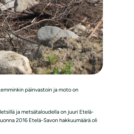
otannon lisäksi muun muassa biopohjaiset
an ympäristöystävällisinä. Osalla näistä
nteisiä metsäteollisuuden tuotteita, joilla
ä”, sanoo Luonnonsuojeluliiton puheenjohtaja
iin uusiutumattomista energialähteistä kohti
ikemminkin päinvastoin ja moto on
tsillä ja metsätaloudella on juuri Etelä-
 Vuonna 2016 Etelä-Savon hakkuumäärä oli