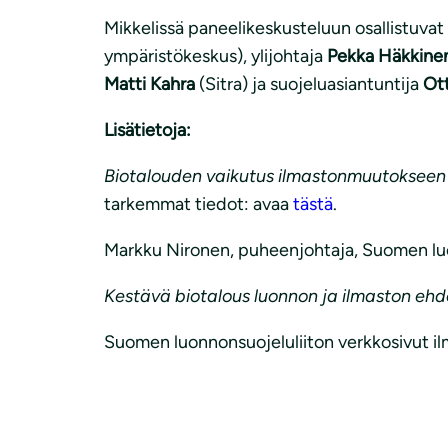
Mikkelissä paneelikeskusteluun osallistuva
ympäristökeskus), ylijohtaja
Pekka Häkkine
Matti Kahra
(Sitra) ja suojeluasiantuntija
Ot
Lisätietoja:
Biotalouden vaikutus ilmastonmuutokseen
tarkemmat tiedot: avaa
tästä
.
Markku Nironen, puheenjohtaja, Suomen lu
Kestävä biotalous luonnon ja ilmaston ehdo
Suomen luonnonsuojeluliiton verkkosivut il