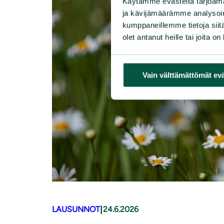
Käytämme evästeitä tarjoama
ja kävijämäärämme analysoim
kumppaneillemme tietoja siitä
olet antanut heille tai joita o
Vain välttämättömät ev
|
LAUSUNNOT
24.6.2026