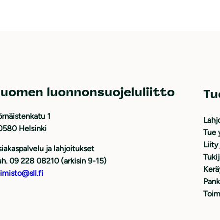
uomen luonnonsuojeluliitto
Tu
rnäistenkatu 1
Lahj
0580 Helsinki
Tue 
Liity
iakaspalvelu ja lahjoitukset
Tuki
h. 09 228 08210 (arkisin 9-15)
Kerä
imisto@sll.fi
Pank
Toim