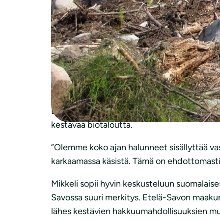
Biotaloudella tarkoitetaan luonnon taloude
tuotteet, ruuantuotanto, matkailu ja virkist
”Biotalouden käsitettä venytetään Suomessa 
voi olla ilmastonmuutoksen torjuntaa edistäv
tällaisia vaikutuksia ei ole. Tästä syystä b
Harri Hölttä
.
Luonnonsuojeluliitto on vedonnut jo vuosia po
kestävää biotaloutta.
”Olemme koko ajan halunneet sisällyttää va
karkaamassa käsistä. Tämä on ehdottomasti 
Mikkeli sopii hyvin keskusteluun suomalaises
Savossa suuri merkitys. Etelä-Savon maaku
lähes kestävien hakkuumahdollisuuksien m