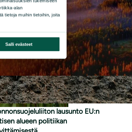
 ominaisuuksien tukemiseen
tiikka-alan
ietoja muihin tietoihin, joita
Salli evästeet
|
SUNNOT
20.3.2026
nnonsuojeluliiton lausunto EU:n
tisen alueen politiikan
vittämisestä