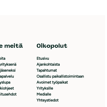
e meitä
Oikopolut
oita
Etusivu
yrityksenä
Ajankohtaista
 jäseneksi
Tapahtumat
japalvelu
Osallistu paikallistoimintaan
yslupa
Avoimet työpaikat
kiohjeet
Yrityksille
itusehdot
Medialle
Yhteystiedot