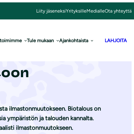
Liity jäseneksi
Yrityksille
Medialle
Ota yhteyttä
 toimimme
Tule mukaan
Ajankohtaista
LAHJOITA
iotalouden
toon
sesta ilmastonmuutokseen. Biotalous on
ia ympäristön ja talouden kannalta.
baalisti ilmastonmuutokseen.