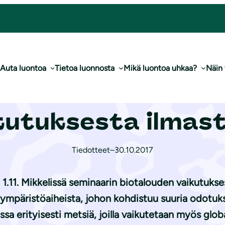
otalouden vaikutuksesta ilmastoon
Auta luontoa
Tietoa luonnosta
Mikä luontoa uhkaa?
Näin
ä keskustellaan b
kutuksesta ilmas
Tiedotteet
–
30.10.2017
 1.11. Mikkelissä seminaarin biotalouden vaikutuk
mpäristöaiheista, johon kohdistuu suuria odotuks
a erityisesti metsiä, joilla vaikutetaan myös glo