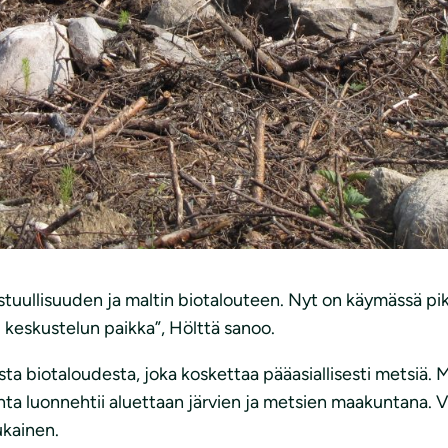
llista hyödyntämistä, johon on otettu mukaan energiantu
yskäyttö.
kattamaan hyvin monenlaisia toimintoja, joita mainosteta
iä vaikutuksia. Mukana on kuitenkin myös esimerkiksi peri
iotalouden kokonaisvaikutuksista on vaikea saada käsityst
liitikkoihin ja alan yrityksiin, että Suomessa siirryttäis
stuullisuuden ja maltin biotalouteen. Nyt on käymässä p
keskustelun paikka”, Hölttä sanoo.
ta biotaloudesta, joka koskettaa pääasiallisesti metsiä. Me
nta luonnehtii aluettaan järvien ja metsien maakuntana.
ukainen.