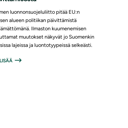
en luonnonsuojeluliitto pitää EU:n
isen alueen politiikan päivittämistä
ttämättömänä. Ilmaston kuumenemisen
euttamat muutokset näkyvät jo Suomenkin
isissa lajeissa ja luontotyypeissä selkeästi.
LISÄÄ