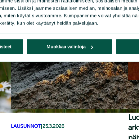
mme sisällön ja mainosten räätälöimiseen, sosiaalisen median
iseen. Lisäksi jaamme sosiaalisen median, mainosalan ja analy
, miten käytät sivustoamme. Kumppanimme voivat yhdistää näitä t
n kerätty, kun olet käyttänyt heidän palvelujaan.
ästeet
Muokkaa valintoja
LAU
Luo
|
ark
LAUSUNNOT
25.3.2026
päi