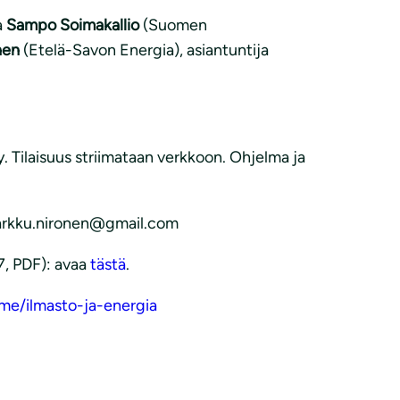
a
Sampo Soimakallio
(Suomen
nen
(Etelä-Savon Energia), asiantuntija
y. Tilaisuus striimataan verkkoon. Ohjelma ja
markku.nironen@gmail.com
7, PDF): avaa
tästä
.
me/ilmasto-ja-energia