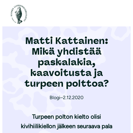
S
i
Etusivu
|
Ajankohtaista
|
Matti Kattainen: Mikä yhdistää paskalakia, kaavoitusta ja turpeen polttoa?
i
r
Matti Kattainen:
r
y
Mikä yhdistää
s
paskalakia,
i
kaavoitusta ja
s
ä
turpeen polttoa?
l
t
Blogi
–
2.12.2020
ö
ö
Turpeen polton kielto olisi
n
kivihiilikiellon jälkeen seuraava pala