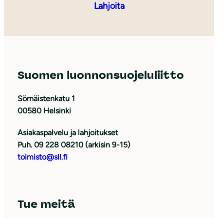
Lahjoita
Suomen luonnonsuojeluliitto
Sörnäistenkatu 1
00580 Helsinki
Asiakaspalvelu ja lahjoitukset
Puh. 09 228 08210 (arkisin 9-15)
toimisto@sll.fi
Tue meitä