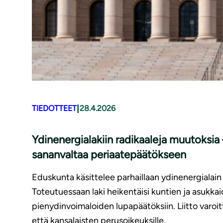
|
TIEDOTTEET
28.4.2026
Ydinenergialakiin radikaaleja muutoksia
sananvaltaa periaatepäätökseen
Eduskunta käsittelee parhaillaan ydinenergialain
Toteutuessaan laki heikentäisi kuntien ja asukka
pienydinvoimaloiden lupapäätöksiin. Liitto varoitt
että kansalaisten perusoikeuksille.