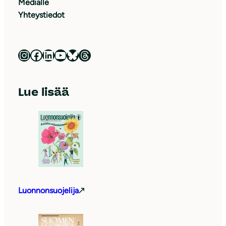
Medialle
Yhteystiedot
Luonnonsuojeluliitto Instagramissa
Luonnonsuojeluliitto Facebookissa
Luonnonsuojeluliitto LinkedInissä
Luonnonsuojeluliiton YouTube-kanava
Luonnonsuojeluliitto Blueskyssa
Luonnonsuojeluliitto Threadsissa
Lue lisää
Luonnonsuojelija