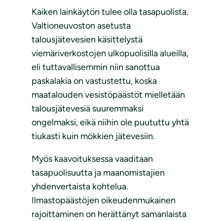
Kaiken lainkäytön tulee olla tasapuolista.
Valtioneuvoston asetusta
talousjätevesien käsittelystä
viemäriverkostojen ulkopuolisilla alueilla,
eli tuttavallisemmin niin sanottua
paskalakia on vastustettu, koska
maatalouden vesistöpäästöt mielletään
talousjätevesiä suuremmaksi
ongelmaksi, eikä niihin ole puututtu yhtä
tiukasti kuin mökkien jätevesiin.
Myös kaavoituksessa vaaditaan
tasapuolisuutta ja maanomistajien
yhdenvertaista kohtelua.
Ilmastopäästöjen oikeudenmukainen
rajoittaminen on herättänyt samanlaista