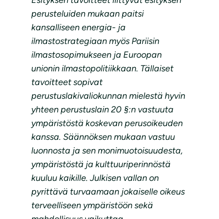
Esityksen tavoitteet liittyvät esityksen
perusteluiden mukaan paitsi
kansalliseen energia- ja
ilmastostrategiaan myös Pariisin
ilmastosopimukseen ja Euroopan
unionin ilmastopolitiikkaan. Tällaiset
tavoitteet sopivat
perustuslakivaliokunnan mielestä hyvin
yhteen perustuslain 20 §:n vastuuta
ympäristöstä koskevan perusoikeuden
kanssa. Säännöksen mukaan vastuu
luonnosta ja sen monimuotoisuudesta,
ympäristöstä ja kulttuuriperinnöstä
kuuluu kaikille. Julkisen vallan on
pyrittävä turvaamaan jokaiselle oikeus
terveelliseen ympäristöön sekä