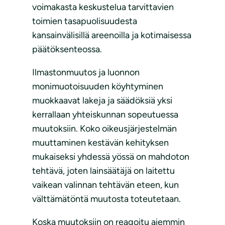
voimakasta keskustelua tarvittavien
toimien tasapuolisuudesta
kansainvälisillä areenoilla ja kotimaisessa
päätöksenteossa.
Ilmastonmuutos ja luonnon
monimuotoisuuden köyhtyminen
muokkaavat lakeja ja säädöksiä yksi
kerrallaan yhteiskunnan sopeutuessa
muutoksiin. Koko oikeusjärjestelmän
muuttaminen kestävän kehityksen
mukaiseksi yhdessä yössä on mahdoton
tehtävä, joten lainsäätäjä on laitettu
vaikean valinnan tehtävän eteen, kun
välttämätöntä muutosta toteutetaan.
Koska muutoksiin on reagoitu aiemmin