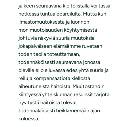
jälkeen seuraavana kieltolistalla voi tässä
hetkessä tuntua epäreilulta. Mutta kun
ilmastomuutoksesta ja luonnon
monimuotoisuuden köyhtymisestä
johtuvia näkyviä suuria muutoksia
jokapäiväiseen elämäämme ruvetaan
toden teolla toteuttamaan,
todennäköisesti seuraavana jonossa
oleville ei ole luvassa edes yhtä suuria ja
reiluja kompensaatiota kiellosta
aiheutuneista haitoista. Muutostahdin
kiihtyessä yhteiskunnan resurssit tarjota
hyvitystä haitoista tulevat
todennäköisesti heikkenemään ajan
kuluessa.