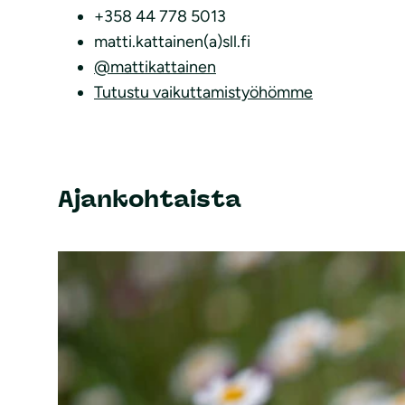
+358 44 778 5013
matti.kattainen(a)sll.fi
@mattikattainen
Tutustu vaikuttamistyöhömme
Ajankohtaista