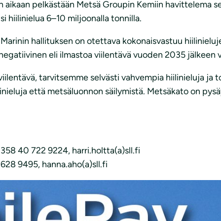
 aikaan pelkästään Metsä Groupin Kemiin havittelema se
hiilinielua 6–10 miljoonalla tonnilla.
Marinin hallituksen on otettava kokonaisvastuu hiilinieluje
linegatiivinen eli ilmastoa viilentävä vuoden 2035 jälkeen 
iilentävä, tarvitsemme selvästi vahvempia hiilinieluja ja 
inieluja että metsäluonnon säilymistä. Metsäkato on pysäyt
358 40 722 9224, harri.holtta(a)sll.fi
628 9495, hanna.aho(a)sll.fi