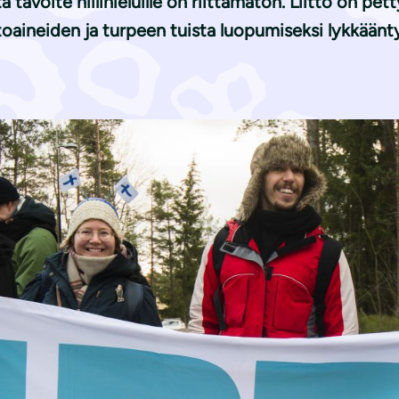
tavoite hiilinieluille on riittämätön. Liitto on pett
toaineiden ja turpeen tuista luopumiseksi lykkäänty