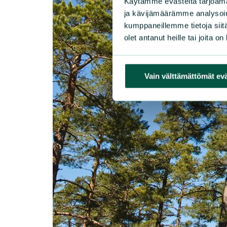
Käytämme evästeitä tarjoama
ja kävijämäärämme analysoim
kumppaneillemme tietoja siitä
olet antanut heille tai joita o
Vain välttämättömät ev