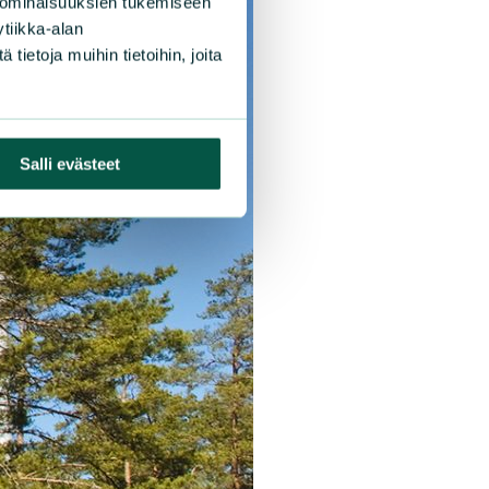
 ominaisuuksien tukemiseen
tiikka-alan
ietoja muihin tietoihin, joita
Salli evästeet