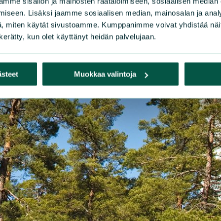
mme sisällön ja mainosten räätälöimiseen, sosiaalisen median
iseen. Lisäksi jaamme sosiaalisen median, mainosalan ja analy
, miten käytät sivustoamme. Kumppanimme voivat yhdistää näitä t
n kerätty, kun olet käyttänyt heidän palvelujaan.
ästeet
Muokkaa valintoja