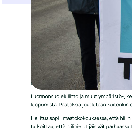
Sanna Marinin
hallitus kokoontui tänään Hel
hiilineutraalisuustavoitteen saavuttamiseksi
Luonnonsuojeluliiton puheenjohtaja
Harri 
“Vitkutteluun ei ole aikaa. On tärkeää, ett
hallituksen muille uudistuksille liikenteestä
verotuen poistosta. On haihattelua tavoitell
näkökulmasta on olla suossa osana toimivaa
Luonnonsuojeluliitto ja muut ympäristö-, kehi
luopumista. Päätöksiä joudutaan kuitenkin 
Hallitus sopi ilmastokokouksessa, että hiilin
tarkoittaa, että hiilinielut jäisivät parhaa