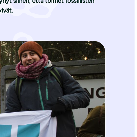
ynyt siihen, että toimet fossiilisten
ivät.