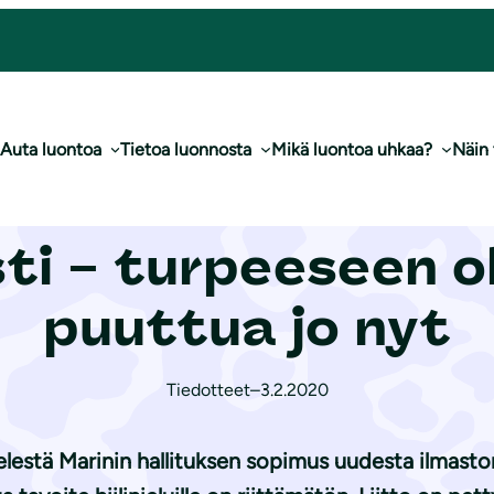
aisesti – turpeeseen olisi pitänyt puuttua jo nyt
Auta luontoa
Tietoa luonnosta
Mikä luontoa uhkaa?
Näin
allituksen ilmasto
ti – turpeeseen ol
puuttua jo nyt
Tiedotteet
–
3.2.2020
lestä Marinin hallituksen sopimus uudesta ilmast