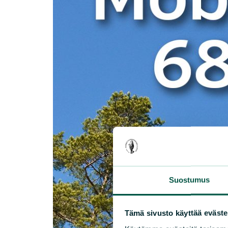
Suostumus
Tämä sivusto käyttää eväste