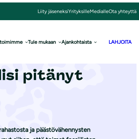
Liity jäseneksi
Yrityksille
Medialle
Ota yhteyttä
 toimimme
Tule mukaan
Ajankohtaista
LAHJOITA
kiri alkaa
isi pitänyt
orahastosta ja päästövähennysten