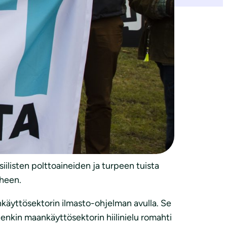
ksena sopia lisäkeinoista vuoden 2035
t valmiita ilmastotekoihin.
taluokasta, sillä se antaa suuntaa
tä uusia toimia, kuten päätös turpeen
tötarkoitus ilmaston ja ympäristön
siilisten polttoaineiden ja turpeen tuista
iheen.
aankäyttösektorin ilmasto-ohjelman avulla. Se
itenkin maankäyttösektorin hiilinielu romahti