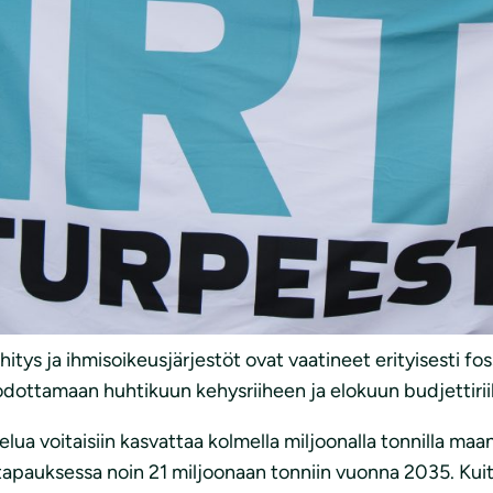
singin Vuosaareen ilmastokokoukseen, jossa oli tarkoitu
.
Hölttä
muistuttaa, että suomalaiset ja koko yhteiskunta ova
ä hallitus pääsi yhteisymmärrykseen päästövähennysten mit
 energiantuotantoon. Kuitenkin jo nyt olisi tarvittu selkei
a turpeelle uusia käyttömuotoja, sillä turpeen paras käyt
 ekosysteemiä.”
tys ja ihmisoikeusjärjestöt ovat vaatineet erityisesti fos
odottamaan huhtikuun kehysriiheen ja elokuun budjettiri
ielua voitaisiin kasvattaa kolmella miljoonalla tonnilla m
ssa tapauksessa noin 21 miljoonaan tonniin vuonna 2035. Ku