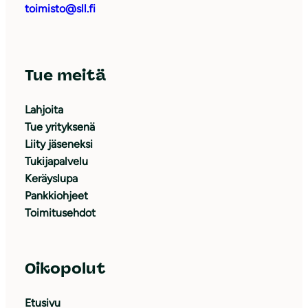
toimisto@sll.fi
Tue meitä
Lahjoita
Tue yrityksenä
Liity jäseneksi
Tukijapalvelu
Keräyslupa
Pankkiohjeet
Toimitusehdot
Oikopolut
Etusivu