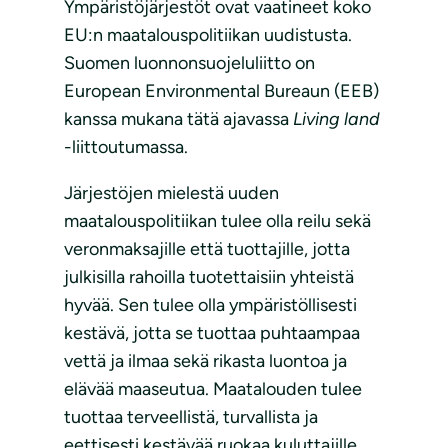
Ympäristöjärjestöt ovat vaatineet koko
EU:n maatalouspolitiikan uudistusta.
Suomen luonnonsuojeluliitto on
European Environmental Bureaun (EEB)
kanssa mukana tätä ajavassa
Living land
-liittoutumassa.
Järjestöjen mielestä uuden
maatalouspolitiikan tulee olla reilu sekä
veronmaksajille että tuottajille, jotta
julkisilla rahoilla tuotettaisiin yhteistä
hyvää. Sen tulee olla ympäristöllisesti
kestävä, jotta se tuottaa puhtaampaa
vettä ja ilmaa sekä rikasta luontoa ja
elävää maaseutua. Maatalouden tulee
tuottaa terveellistä, turvallista ja
eettisesti kestävää ruokaa kuluttajille.