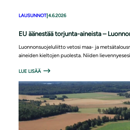
|
LAUSUNNOT
4.6.2026
EU äänestää torjunta-aineista – Luonnons
Luonnonsuojeluliitto vetosi maa- ja metsätalousmi
aineiden kieltojen puolesta. Niiden lievennyese
LUE LISÄÄ