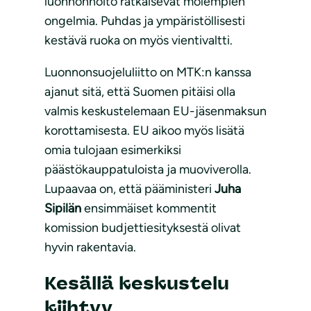
luonnonhoito ratkaisevat molempien
ongelmia. Puhdas ja ympäristöllisesti
kestävä ruoka on myös vientivaltti.
Luonnonsuojeluliitto on MTK:n kanssa
ajanut sitä, että Suomen pitäisi olla
valmis keskustelemaan EU-jäsenmaksun
korottamisesta. EU aikoo myös lisätä
omia tulojaan esimerkiksi
päästökauppatuloista ja muoviverolla.
Lupaavaa on, että pääministeri
Juha
Sipilän
ensimmäiset kommentit
komission budjettiesityksestä olivat
hyvin rakentavia.
Kesällä keskustelu
kiihtyy