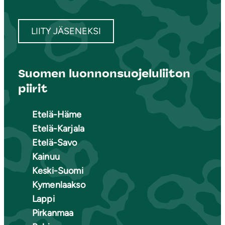
LIITY JÄSENEKSI
Suomen luonnonsuojeluliiton
piirit
Etelä-Häme
Etelä-Karjala
Etelä-Savo
Kainuu
Keski-Suomi
Kymenlaakso
Lappi
Pirkanmaa