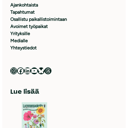
Ajankohtaista
Tapahtumat
Osallistu paikallistoimintaan
Avoimet työpaikat
Yrityksille
Medialle
Yhteystiedot
Luonnonsuojeluliitto Instagramissa
Luonnonsuojeluliitto Facebookissa
Luonnonsuojeluliitto LinkedInissä
Luonnonsuojeluliiton YouTube-kanava
Luonnonsuojeluliitto Blueskyssa
Luonnonsuojeluliitto Threadsissa
Lue lisää