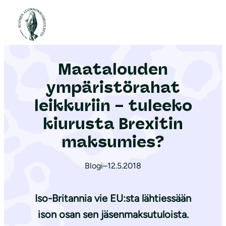
S
i
Etusivu
|
Ajankohtaista
|
Maatalouden ympäristörahat leikkuriin – tuleeko kiurusta Brexitin maksumies?
i
r
Maatalouden
r
y
ympäristörahat
s
leikkuriin – tuleeko
i
kiurusta Brexitin
s
ä
maksumies?
l
t
Blogi
–
12.5.2018
ö
ö
Iso-Britannia vie EU:sta lähtiessään
n
ison osan sen jäsenmaksutuloista.