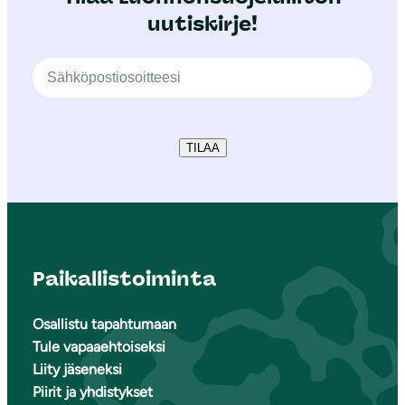
uutiskirje!
TILAA
Paikallistoiminta
Osallistu tapahtumaan
Tule vapaaehtoiseksi
Liity jäseneksi
Piirit ja yhdistykset