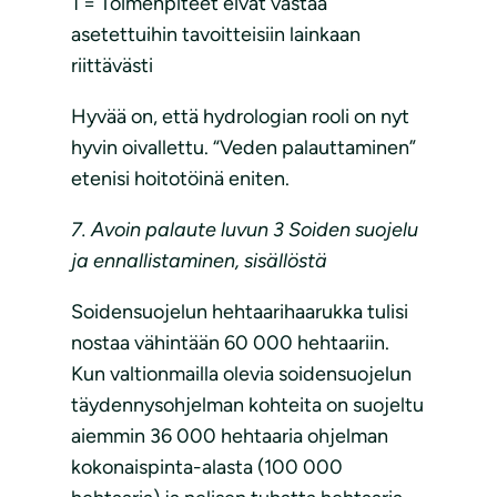
1 = Toimenpiteet eivät vastaa
asetettuihin tavoitteisiin lainkaan
riittävästi
Hyvää on, että hydrologian rooli on nyt
hyvin oivallettu. “Veden palauttaminen”
etenisi hoitotöinä eniten.
7. Avoin palaute luvun 3 Soiden suojelu
ja ennallistaminen, sisällöstä
Soidensuojelun hehtaarihaarukka tulisi
nostaa vähintään 60 000 hehtaariin.
Kun valtionmailla olevia soidensuojelun
täydennysohjelman kohteita on suojeltu
aiemmin 36 000 hehtaaria ohjelman
kokonaispinta-alasta (100 000