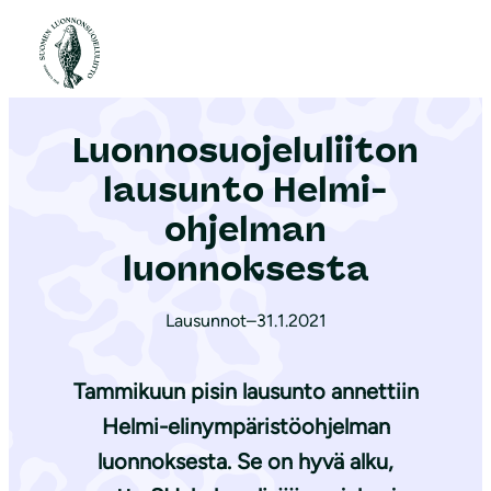
S
i
Etusivu
|
Ajankohtaista
|
Luon­no­suo­je­lu­lii­ton lausunto Helmi-ohjelman luonnoksesta
i
r
Luon­no­suo­je­lu­lii­ton
r
y
lausunto Helmi-
s
ohjelman
i
luonnoksesta
s
ä
Lausunnot
–
31.1.2021
l
t
Tammikuun pisin lausunto annettiin
ö
ö
Helmi-elinympäristöohjelman
n
luonnoksesta. Se on hyvä alku,