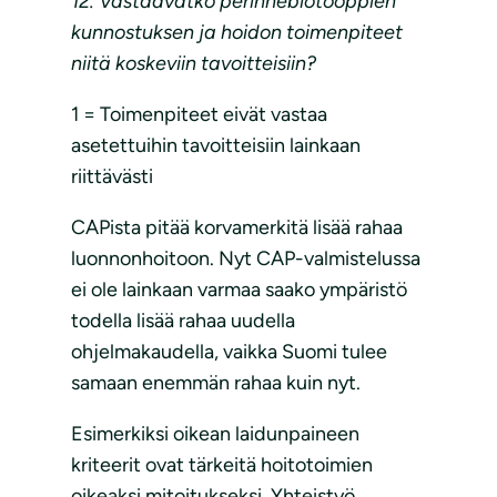
12. Vastaavatko perinnebiotooppien
kunnostuksen ja hoidon toimenpiteet
niitä koskeviin tavoitteisiin?
1 = Toimenpiteet eivät vastaa
asetettuihin tavoitteisiin lainkaan
riittävästi
CAPista pitää korvamerkitä lisää rahaa
luonnonhoitoon. Nyt CAP-valmistelussa
ei ole lainkaan varmaa saako ympäristö
todella lisää rahaa uudella
ohjelmakaudella, vaikka Suomi tulee
samaan enemmän rahaa kuin nyt.
Esimerkiksi oikean laidunpaineen
kriteerit ovat tärkeitä hoitotoimien
oikeaksi mitoitukseksi. Yhteistyö