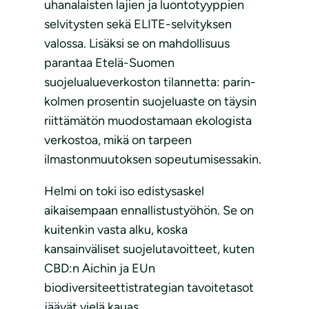
uhanalaisten lajien ja luontotyyppien
selvitysten sekä ELITE-selvityksen
valossa. Lisäksi se on mahdollisuus
parantaa Etelä-Suomen
suojelualueverkoston tilannetta: parin-
kolmen prosentin suojeluaste on täysin
riittämätön muodostamaan ekologista
verkostoa, mikä on tarpeen
ilmastonmuutoksen sopeutumisessakin.
Helmi on toki iso edistysaskel
aikaisempaan ennallistustyöhön. Se on
kuitenkin vasta alku, koska
kansainväliset suojelutavoitteet, kuten
CBD:n Aichin ja EUn
biodiversiteettistrategian tavoitetasot
jäävät vielä kauas.