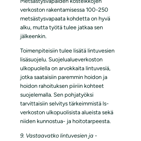
Metsästysvapaiden kosteikkojen
verkoston rakentamisessa 100-250
metsästysvapaata kohdetta on hyvä
alku, mutta työtä tulee jatkaa sen
jälkeenkin.
Toimenpiteisiin tulee lisätä lintuvesien
lisäsuojelu. Suojelualueverkoston
ulkopuolella on arvokkaita lintuvesiä,
jotka saataisiin paremmin hoidon ja
hoidon rahoituksen piiriin kohteet
suojelemalla. Sen pohjatyöksi
tarvittaisiin selvitys tärkeimmistä ls-
verkoston ulkopuolisista alueista sekä
niiden kunnostua- ja hoitotarpeesta.
9. Vastaavatko lintuvesien ja -