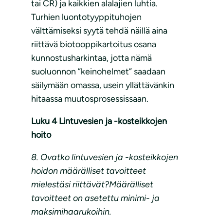
tai CR) ja kaikkien alalajien luhtia.
Turhien luontotyyppituhojen
välttämiseksi syytä tehdä näillä aina
riittävä biotooppikartoitus osana
kunnostusharkintaa, jotta nämä
suoluonnon ”keinohelmet” saadaan
säilymään omassa, usein yllättävänkin
hitaassa muutosprosessissaan.
Luku 4 Lintuvesien ja -kosteikkojen
hoito
8. Ovatko lintuvesien ja -kosteikkojen
hoidon määrälliset tavoitteet
mielestäsi riittävät?Määrälliset
tavoitteet on asetettu minimi- ja
maksimihaarukoihin.