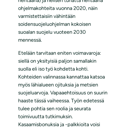
hehtaaria) ja nelisen tuhatta hehtaaria
ohjelmakohteita vuonna 2020, näin
varmistettaisiin vähintään
soidensuojeluohjelman kokoisen
suoalan suojelu vuoteen 2030
mennessä.
Etelään tarvitaan eniten voimavaroja:
siellä on yksityisiä paljon samallakin
suolla eli iso työ kohdetta kohti.
Kohteiden valinnassa kannattaa katsoa
myös lähialueen ojituksia ja metsien
suojeluarvoja. Vapaaehtoisuus on suurin
haaste tässä vaiheessa. Työn edetessä
tulee pohtia sen roolia ja seurata
toimivuutta tutkimuksin.
Kasaamisbonuksia ja -palkkioita voisi