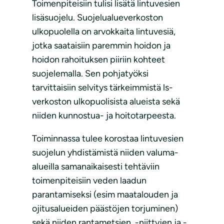
Toimenpiteisiin tulisi lisätä lintuvesien
lisäsuojelu. Suojelualueverkoston
ulkopuolella on arvokkaita lintuvesiä,
jotka saataisiin paremmin hoidon ja
hoidon rahoituksen piiriin kohteet
suojelemalla. Sen pohjatyöksi
tarvittaisiin selvitys tärkeimmistä ls-
verkoston ulkopuolisista alueista sekä
niiden kunnostua- ja hoitotarpeesta.
Toiminnassa tulee korostaa lintuvesien
suojelun yhdistämistä niiden valuma-
alueilla samanaikaisesti tehtäviin
toimenpiteisiin veden laadun
parantamiseksi (esim maatalouden ja
ojitusalueiden päästöjen torjuminen)
sekä niiden rantametsien, -niittyjen ja -