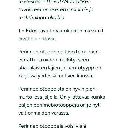
mielestäsi riittävät?Määrälliset
tavoitteet on asetettu minimi- ja
maksimihaarukoihin.
1 = Edes tavoitehaarukoiden maksimit
eivät ole riittävät
Perinnebiotooppien tavoite on pieni
verrattuna niiden merkitykseen
uhanalaisten lajien ja luontotyyppien
kärjessä yhdessä metsien kanssa.
Perinnebiotoopeista on hyvin pieni
murto-osa jäljellä. On yllättävää kuinka
paljon perinnebiotooppeja on jo nyt
valtionmaiden varassa.
Perinnebiotooppeja voisi vielä