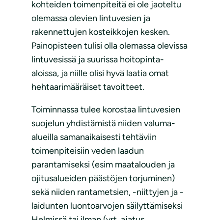
kohteiden toimenpiteitä ei ole jaoteltu
olemassa olevien lintuvesien ja
rakennettujen kosteikkojen kesken.
Painopisteen tulisi olla olemassa olevissa
lintuvesissä ja suurissa hoitopinta-
aloissa, ja niille olisi hyvä laatia omat
hehtaarimääräiset tavoitteet.
Toiminnassa tulee korostaa lintuvesien
suojelun yhdistämistä niiden valuma-
alueilla samanaikaisesti tehtäviin
toimenpiteisiin veden laadun
parantamiseksi (esim maatalouden ja
ojitusalueiden päästöjen torjuminen)
sekä niiden rantametsien, -niittyjen ja -
laidunten luontoarvojen säilyttämiseksi
Helmissä tai ilman (vrt. ajatus