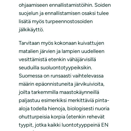
ohjaamiseen ennallistamistöihin. Soiden
suojelun ja ennallistamisen osaksi tulee
lisätä myös turpeennostosoiden
jälkikäyttö.
Tarvitaan myös kokonaan kuivattujen
matalien järvien ja lampien uudelleen
vesittämistä etenkin vähäjärvisillä
seuduilla suoluontotyypeiksikin.
Suomessa on runsaasti vaihtelevassa
määrin epäonnistuneita järvikuivioita,
joilta tarkemmilla maastokäynneillä
paljastuu esimerkiksi merkittäviä pinta-
aloja todella hienoja, biologisesti nuoria
ohutturpeisia korpia (etenkin rehevät
tyypit, jotka kaikki luontotyyppeinä EN