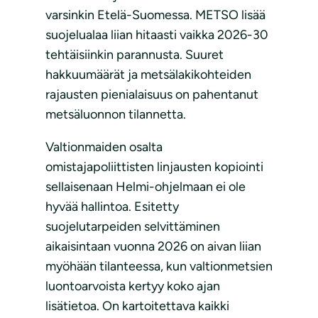
varsinkin Etelä-Suomessa. METSO lisää
suojelualaa liian hitaasti vaikka 2026-30
tehtäisiinkin parannusta. Suuret
hakkuumäärät ja metsälakikohteiden
rajausten pienialaisuus on pahentanut
metsäluonnon tilannetta.
Valtionmaiden osalta
omistajapoliittisten linjausten kopiointi
sellaisenaan Helmi-ohjelmaan ei ole
hyvää hallintoa. Esitetty
suojelutarpeiden selvittäminen
aikaisintaan vuonna 2026 on aivan liian
myöhään tilanteessa, kun valtionmetsien
luontoarvoista kertyy koko ajan
lisätietoa. On kartoitettava kaikki