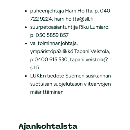
puheenjohtaja Harri Hölttä, p. 040
722 9224, harri.holtta@sll.fi
suurpetoasiantuntija Riku Lumiaro,
p. 050 5859 857
va. toiminnanjohtaja,
ympäristöpäällikkö Tapani Veistola,
p 0400 615 530, tapani.veistola@
sll.fi
LUKEn tiedote
Suomen susikannan
suotuisan suojelutason viitearvojen
määrittäminen
Ajankohtaista