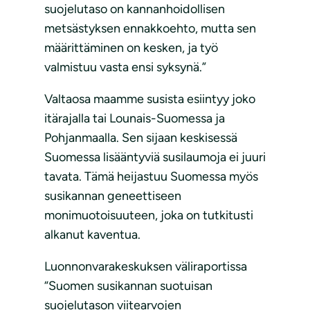
suojelutaso on kannanhoidollisen
metsästyksen ennakkoehto, mutta sen
määrittäminen on kesken, ja työ
valmistuu vasta ensi syksynä.”
Valtaosa maamme susista esiintyy joko
itärajalla tai Lounais-Suomessa ja
Pohjanmaalla. Sen sijaan keskisessä
Suomessa lisääntyviä susilaumoja ei juuri
tavata. Tämä heijastuu Suomessa myös
susikannan geneettiseen
monimuotoisuuteen, joka on tutkitusti
alkanut kaventua.
Luonnonvarakeskuksen väliraportissa
“Suomen susikannan suotuisan
suojelutason viitearvojen