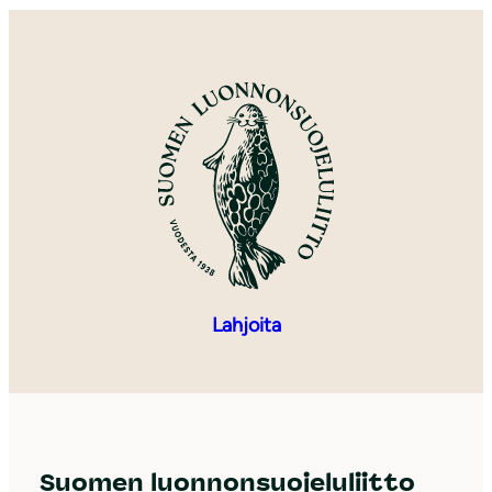
Lahjoita
Suomen luonnonsuojeluliitto