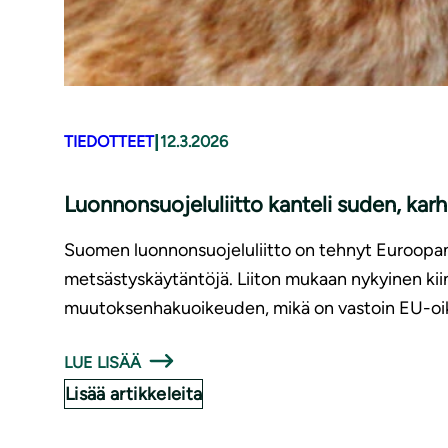
|
TIEDOTTEET
12.3.2026
Luonnonsuojeluliitto kanteli suden, kar
Suomen luonnonsuojeluliitto on tehnyt Euroopan k
metsästyskäytäntöjä. Liiton mukaan nykyinen kiin
muutoksenhakuoikeuden, mikä on vastoin EU-oik
LUE LISÄÄ
Lisää artikkeleita