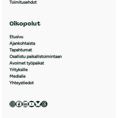
Toimitusehdot
Oikopolut
Etusivu
Ajankohtaista
Tapahtumat
Osallistu paikallistoimintaan
Avoimet työpaikat
Yrityksille
Medialle
Yhteystiedot
Luonnonsuojeluliitto Instagramissa
Luonnonsuojeluliitto Facebookissa
Luonnonsuojeluliitto LinkedInissä
Luonnonsuojeluliiton YouTube-kanava
Luonnonsuojeluliitto Blueskyssa
Luonnonsuojeluliitto Threadsissa