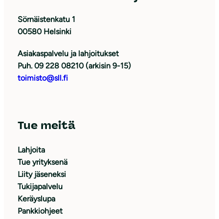
Sörnäistenkatu 1
00580 Helsinki
Asiakaspalvelu ja lahjoitukset
Puh. 09 228 08210 (arkisin 9-15)
toimisto@sll.fi
Tue meitä
Lahjoita
Tue yrityksenä
Liity jäseneksi
Tukijapalvelu
Keräyslupa
Pankkiohjeet