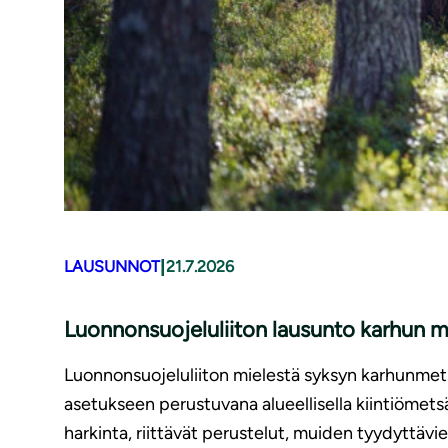
|
LAUSUNNOT
21.7.2026
Luonnonsuojeluliiton lausunto karhun 
Luonnonsuojeluliiton mielestä syksyn karhunmetsä
asetukseen perustuvana alueellisella kiintiömets
harkinta, riittävät perustelut, muiden tyydyttävi