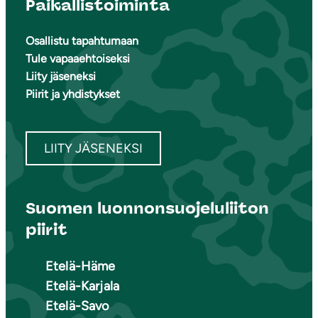
Paikallistoiminta
Osallistu tapahtumaan
Tule vapaaehtoiseksi
Liity jäseneksi
Piirit ja yhdistykset
LIITY JÄSENEKSI
Suomen luonnonsuojeluliiton
piirit
Etelä-Häme
Etelä-Karjala
Etelä-Savo