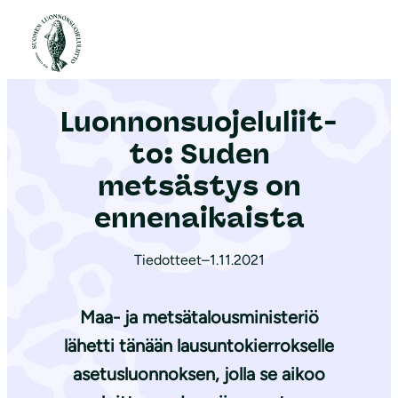
S
i
Etusivu
|
Ajankohtaista
|
Luon­non­suo­je­lu­liit­to: Suden metsästys on ennenaikaista
i
r
Luon­non­suo­je­lu­liit­
r
y
to: Suden
s
metsästys on
i
ennenaikaista
s
ä
Tiedotteet
–
1.11.2021
l
t
Maa- ja metsätalousministeriö
ö
ö
lähetti tänään lausuntokierrokselle
n
asetusluonnoksen, jolla se aikoo