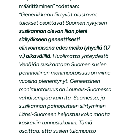
määrittäminen” todetaan:
“Genetiikkaan liittyvät alustavat
tulokset osoittavat Suomen nykyisen
susikannan olevan liian pieni
säilyäkseen geneettisesti
elinvoimaisena edes melko lyhyellä (17
v.) aikavälillä
. Huolimatta yhteydestä
Venäjän susikantaan Suomen susien
perinnöllinen monimuotoisuus on viime
vuosina pienentynyt. Geneettinen
monimuotoisuus on Lounais-Suomessa
vähäisempää kuin Itä-Suomessa, ja
susikannan painopisteen siirtyminen
Länsi-Suomeen heijastuu koko maata
koskeviin tunnuslukuihin. Tämä
osoittaa, että susien tulomuutto