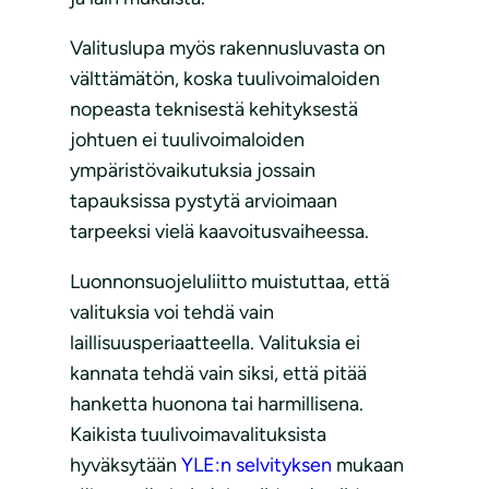
Valituslupa myös rakennusluvasta on
välttämätön, koska tuulivoimaloiden
nopeasta teknisestä kehityksestä
johtuen ei tuulivoimaloiden
ympäristövaikutuksia jossain
tapauksissa pystytä arvioimaan
tarpeeksi vielä kaavoitusvaiheessa.
Luonnonsuojeluliitto muistuttaa, että
valituksia voi tehdä vain
laillisuusperiaatteella. Valituksia ei
kannata tehdä vain siksi, että pitää
hanketta huonona tai harmillisena.
Kaikista tuulivoimavalituksista
hyväksytään
YLE:n selvityksen
mukaan