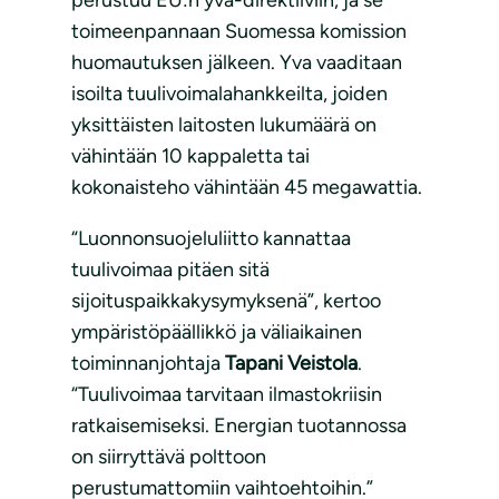
toimeenpannaan Suomessa komission
huomautuksen jälkeen. Yva vaaditaan
isoilta tuulivoimalahankkeilta, joiden
yksittäisten laitosten lukumäärä on
vähintään 10 kappaletta tai
kokonaisteho vähintään 45 megawattia.
“Luonnonsuojeluliitto kannattaa
tuulivoimaa pitäen sitä
sijoituspaikkakysymyksenä”, kertoo
ympäristöpäällikkö ja väliaikainen
toiminnanjohtaja
Tapani Veistola
.
“Tuulivoimaa tarvitaan ilmastokriisin
ratkaisemiseksi. Energian tuotannossa
on siirryttävä polttoon
perustumattomiin vaihtoehtoihin.”