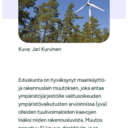
Kuva: Jari Kurvinen
Eduskunta on hyväksynyt maankäyttö-
ja rakennuslain muutoksen, joka antaa
ympäristöjärjestöille valitusoikeuden
ympäristövaikutusten arvioinnissa (yva)
olleiden tuulivoimaloiden kaavojen
lisäksi niiden rakennusluvista. Muutos
perustuu EU:n yva-direktiiviin, ja se