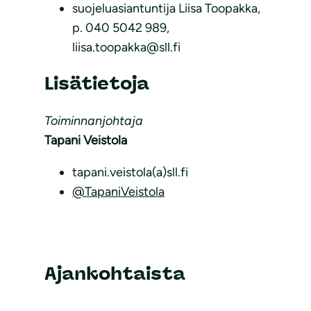
suojeluasiantuntija Liisa Toopakka,
p. 040 5042 989,
liisa.toopakka@sll.fi
Lisätietoja
Toiminnanjohtaja
Tapani Veistola
tapani.veistola(a)sll.fi
@TapaniVeistola
Ajankohtaista