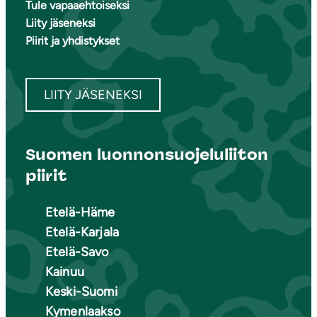
Tule vapaaehtoiseksi
Liity jäseneksi
Piirit ja yhdistykset
LIITY JÄSENEKSI
Suomen luonnonsuojeluliiton
piirit
Etelä-Häme
Etelä-Karjala
Etelä-Savo
Kainuu
Keski-Suomi
Kymenlaakso