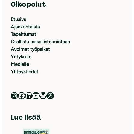
Oikopolut
Etusivu
Ajankohtaista
Tapahtumat
Osallistu paikallistoimintaan
Avoimet työpaikat
Yrityksille
Medialle
Yhteystiedot
Luonnonsuojeluliitto Instagramissa
Luonnonsuojeluliitto Facebookissa
Luonnonsuojeluliitto LinkedInissä
Luonnonsuojeluliiton YouTube-kanava
Luonnonsuojeluliitto Blueskyssa
Luonnonsuojeluliitto Threadsissa
Lue lisää