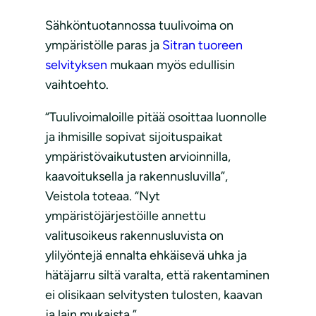
Sähköntuotannossa tuulivoima on
ympäristölle paras ja
Sitran tuoreen
selvityksen
mukaan myös edullisin
vaihtoehto.
“Tuulivoimaloille pitää osoittaa luonnolle
ja ihmisille sopivat sijoituspaikat
ympäristövaikutusten arvioinnilla,
kaavoituksella ja rakennusluvilla”,
Veistola toteaa. “Nyt
ympäristöjärjestöille annettu
valitusoikeus rakennusluvista on
ylilyöntejä ennalta ehkäisevä uhka ja
hätäjarru siltä varalta, että rakentaminen
ei olisikaan selvitysten tulosten, kaavan
ja lain mukaista.”