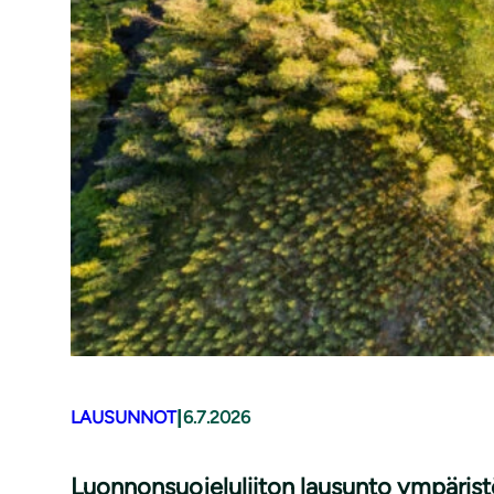
|
LAUSUNNOT
6.7.2026
Luonnonsuojeluliiton lausunto ympäris