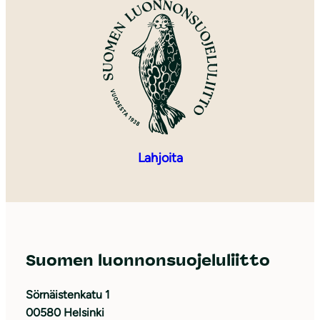
Lahjoita
Suomen luonnonsuojeluliitto
Sörnäistenkatu 1
00580 Helsinki