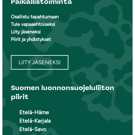
Paikallistoiminta
Osallistu tapahtumaan
Tule vapaaehtoiseksi
Liity jäseneksi
Piirit ja yhdistykset
LIITY JÄSENEKSI
Suomen luonnonsuojeluliiton
piirit
Etelä-Häme
Etelä-Karjala
Etelä-Savo