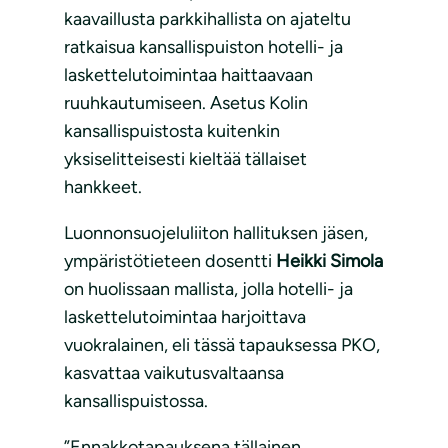
kaavaillusta parkkihallista on ajateltu
ratkaisua kansallispuiston hotelli- ja
laskettelutoimintaa haittaavaan
ruuhkautumiseen. Asetus Kolin
kansallispuistosta kuitenkin
yksiselitteisesti kieltää tällaiset
hankkeet.
Luonnonsuojeluliiton hallituksen jäsen,
ympäristötieteen dosentti
Heikki Simola
on huolissaan mallista, jolla hotelli- ja
laskettelutoimintaa harjoittava
vuokralainen, eli tässä tapauksessa PKO,
kasvattaa vaikutusvaltaansa
kansallispuistossa.
”Ennakkotapauksena tällainen