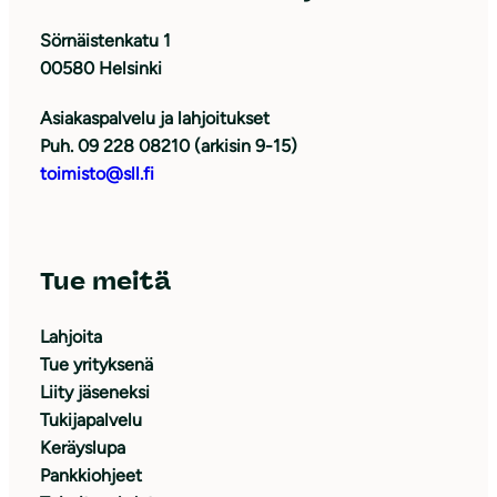
Sörnäistenkatu 1
00580 Helsinki
Asiakaspalvelu ja lahjoitukset
Puh. 09 228 08210 (arkisin 9-15)
toimisto@sll.fi
Tue meitä
Lahjoita
Tue yrityksenä
Liity jäseneksi
Tukijapalvelu
Keräyslupa
Pankkiohjeet