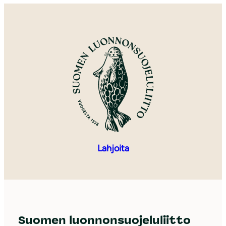
Lahjoita
Suomen luonnonsuojeluliitto