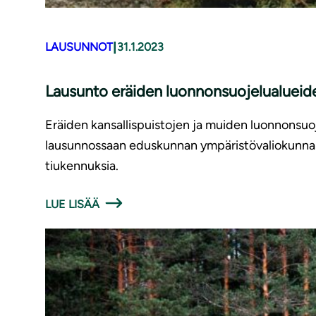
|
LAUSUNNOT
31.1.2023
Lausunto eräiden luon­non­suo­je­lua­luei
Eräiden kansallispuistojen ja muiden luonnonsuoj
lausunnossaan eduskunnan ympäristövaliokunnalle
tiukennuksia.
LUE LISÄÄ