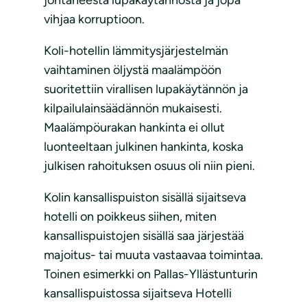
johtaneesta lupakäytännöstä ja jopa
vihjaa korruptioon.
Koli-hotellin lämmitysjärjestelmän
vaihtaminen öljystä maalämpöön
suoritettiin virallisen lupakäytännön ja
kilpailulainsäädännön mukaisesti.
Maalämpöurakan hankinta ei ollut
luonteeltaan julkinen hankinta, koska
julkisen rahoituksen osuus oli niin pieni.
Kolin kansallispuiston sisällä sijaitseva
hotelli on poikkeus siihen, miten
kansallispuistojen sisällä saa järjestää
majoitus- tai muuta vastaavaa toimintaa.
Toinen esimerkki on Pallas-Yllästunturin
kansallispuistossa sijaitseva Hotelli