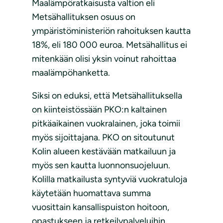
Maalämpöratkaisusta valtion eli
Metsähallituksen osuus on
ympäristöministeriön rahoituksen kautta
18%, eli 180 000 euroa. Metsähallitus ei
mitenkään olisi yksin voinut rahoittaa
maalämpöhanketta.
Siksi on eduksi, että Metsähallituksella
on kiinteistössään PKO:n kaltainen
pitkäaikainen vuokralainen, joka toimii
myös sijoittajana. PKO on sitoutunut
Kolin alueen kestävään matkailuun ja
myös sen kautta luonnonsuojeluun.
Kolilla matkailusta syntyviä vuokratuloja
käytetään huomattava summa
vuosittain kansallispuiston hoitoon,
opastukseen ja retkeilypalveluihin.