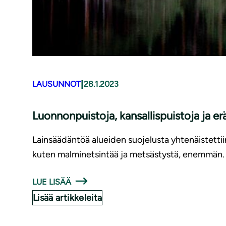
|
LAUSUNNOT
28.1.2023
Luonnonpuistoja, kan­sal­lis­puis­to­ja ja 
Lainsäädäntöä alueiden suojelusta yhtenäistettiin
kuten malminetsintää ja metsästystä, enemmän.
LUE LISÄÄ
Lisää artikkeleita