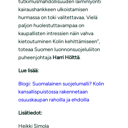
tutkimusmahdollisuuden laiminlyönti
kairaushankkeen ulkoistamisen
hurmassa on toki valitettavaa. Vielä
paljon huolestuttavampaa on
kaupallisten intressien näin vahva
kietoutuminen Kolin kehittämiseen”,
toteaa Suomen luonnonsuojeluliiton
puheenjohtaja
Harri Hölttä
.
Lue lisää:
Blogi: Suomalainen suojelumalli? Kolin
kansallispuistossa rakennetaan
osuuskaupan rahoilla ja ehdoilla
Lisätiedot:
Heikki Simola