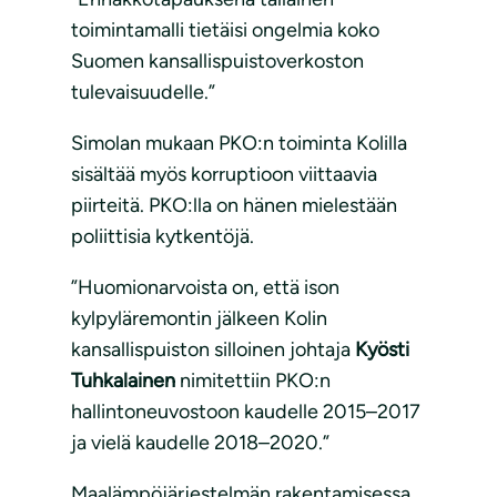
toimintamalli tietäisi ongelmia koko
Suomen kansallispuistoverkoston
tulevaisuudelle.”
Simolan mukaan PKO:n toiminta Kolilla
sisältää myös korruptioon viittaavia
piirteitä. PKO:lla on hänen mielestään
poliittisia kytkentöjä.
”Huomionarvoista on, että ison
kylpyläremontin jälkeen Kolin
kansallispuiston silloinen johtaja
Kyösti
Tuhkalainen
nimitettiin PKO:n
hallintoneuvostoon kaudelle 2015–2017
ja vielä kaudelle 2018–2020.”
Maalämpöjärjestelmän rakentamisessa