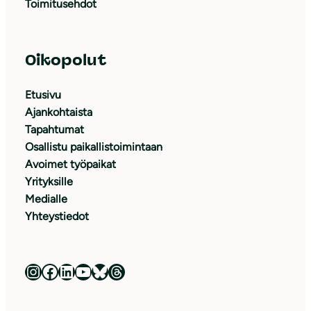
Toimitusehdot
Oikopolut
Etusivu
Ajankohtaista
Tapahtumat
Osallistu paikallistoimintaan
Avoimet työpaikat
Yrityksille
Medialle
Yhteystiedot
Luonnonsuojeluliitto Instagramissa
Luonnonsuojeluliitto Facebookissa
Luonnonsuojeluliitto LinkedInissä
Luonnonsuojeluliiton YouTube-kanava
Luonnonsuojeluliitto Blueskyssa
Luonnonsuojeluliitto Threadsissa