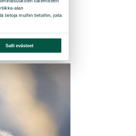
 ominaisuuksien tukemiseen
tiikka-alan
ietoja muihin tietoihin, joita
Salli evästeet