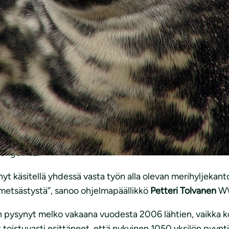
uvat suopeasti siihen, että kalanpyydyksiin hukkuneiden 
. Näin saadaan myös paremmin selvitettyä, kuinka suuri o
ksettava korvaus on Luonnonsuojeluliiton ja WWF:n mieles
dysten lähellä merkittävästi. Jotta kokonaisverotus pysyisi
hentää”, arvioi erityisasiantuntija
Tapani Veistola
Suomen 
 ongelmia.
nyt käsitellä yhdessä vasta työn alla olevan merihyljeka
metsästystä”, sanoo ohjelmapäällikkö
Petteri Tolvanen
WW
on pysynyt melko vakaana vuodesta 2006 lähtien, vaikka 
toistuvasti esittäneet, että nykyinen 1050 yksilön pyyntik