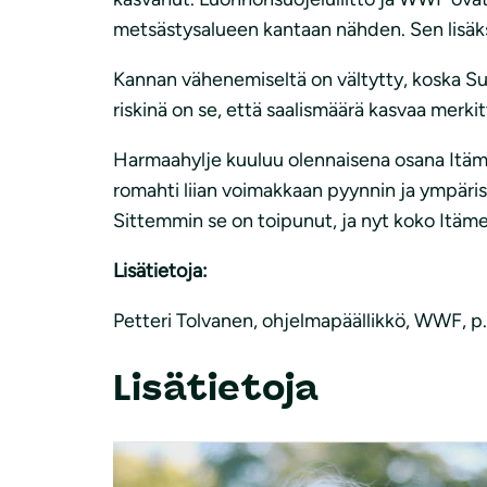
metsästysalueen kantaan nähden. Sen lisäks
Kannan vähenemiseltä on vältytty, koska Suo
riskinä on se, että saalismäärä kasvaa merk
Harmaahylje kuuluu olennaisena osana Itäme
romahti liian voimakkaan pyynnin ja ympäri
Sittemmin se on toipunut, ja nyt koko Itäm
Lisätietoja:
Petteri Tolvanen, ohjelmapäällikkö, WWF, p
Lisätietoja