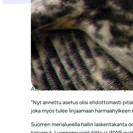
Suomen luonnonsuojeluliitto ja WWF suhtaut
aiheutuvista kuluista maksetaan korvauksia
sivusaaliskuolleisuus kalanpyydyksissä.
Sen sijaan harmaahylkeiden tappamisesta ma
“Avustus voi lisätä hylkeiden metsästystä pyy
hylkeiden metsästystä avomerellä samalla vä
Asetuksen antamisen aikataulussa on myös
“Nyt annettu asetus olisi ehdottomasti pitä
joka myös tulee linjaamaan harmaahylkeen 
Suomen merialueella hallin laskentakanta 
kasvanut. Luonnonsuojeluliitto ja WWF ovat 