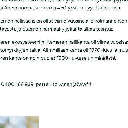
i Ahvenanmaalla on oma 450 yksilön pyyntikiintiönsä.
men hallisaalis on ollut viime vuosina alle kolmanneksen
ittävästi, ja Suomen harmaahyljekanta alkaa taantua.
ren ekosysteemiin. Itämeren hallikanta oli viime vuosisa
stömyrkkyjen takia. Alimmillaan kanta oli 1970-luvulla 
eren kanta on noin puolet 1900-luvun alun määrästä.
. 0400 168 939, petteri.tolvanen(a)wwf.fi