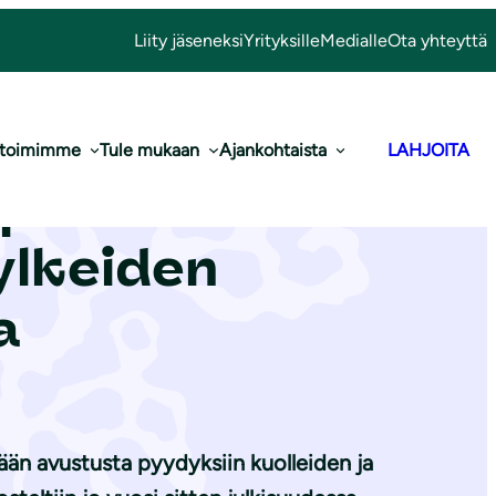
Liity jäseneksi
Yrityksille
Medialle
Ota yhteyttä
 toimimme
Tule mukaan
Ajankohtaista
LAHJOITA
WF pelkäävät
ylkeiden
a
tään avustusta pyydyksiin kuolleiden ja