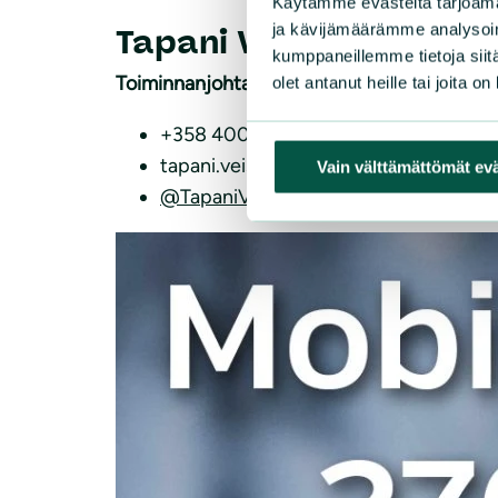
Käytämme evästeitä tarjoama
ja kävijämäärämme analysoim
Tapani Veistola
kumppaneillemme tietoja siitä
Toiminnanjohtaja
olet antanut heille tai joita o
+358 400 615 530
tapani.veistola(a)sll.fi
Vain välttämättömät ev
@TapaniVeistola