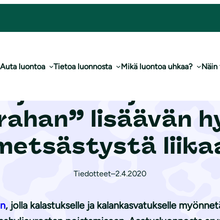
 “tapporahan” lisäävän hylkeiden metsästystä liikaa
Auta luontoa
Tietoa luonnosta
Mikä luontoa uhkaa?
Näin
o­je­lu­liit­to ja W
ahan” lisäävän h
metsästystä liika
Tiedotteet
–
2.4.2020
n
, jolla kalastukselle ja kalankasvatukselle myönne