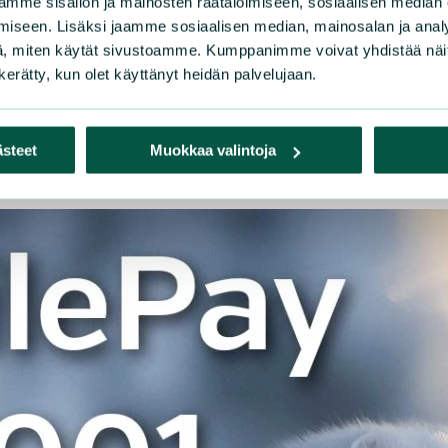
mme sisällön ja mainosten räätälöimiseen, sosiaalisen median
iseen. Lisäksi jaamme sosiaalisen median, mainosalan ja analy
, miten käytät sivustoamme. Kumppanimme voivat yhdistää näitä t
n kerätty, kun olet käyttänyt heidän palvelujaan.
ästeet
Muokkaa valintoja