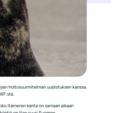
hylkeiden kuljetuksesta ja käsittelystä
n raportoimatta jäävä hylkeiden
tä väärä ja vaarallinen linjaus.
 kestävällä tasolla, pitäisi yleistä
luonnonsuojeluliitosta.
ntojen hoitosuunnitelman uudistuksen kanssa,
F:stä.
koko Itämeren kanta on samaan aikaan
iintiö on liian suuri Suomen