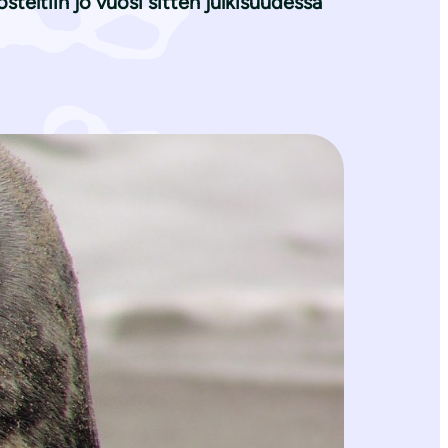
eltiin jo vuosi sitten julkisuudessa