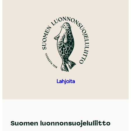
Lahjoita
Suomen luonnonsuojeluliitto