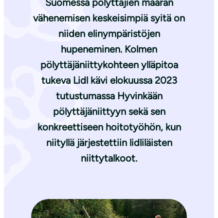
Suomessa pölyttäjien määrän
vähenemisen keskeisimpiä syitä on
niiden elinympäristöjen
hupeneminen. Kolmen
pölyttäjäniittykohteen ylläpitoa
tukeva Lidl kävi elokuussa 2023
tutustumassa Hyvinkään
pölyttäjäniittyyn sekä sen
konkreettiseen hoitotyöhön, kun
niityllä järjestettiin lidliläisten
niittytalkoot.