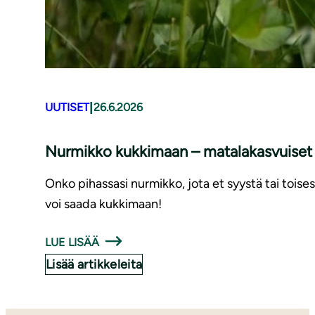
|
UUTISET
26.6.2026
Nurmikko kukkimaan – matalakasvuiset 
Onko pihassasi nurmikko, jota et syystä tai toises
voi saada kukkimaan!
LUE LISÄÄ
Lisää artikkeleita