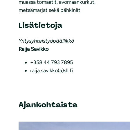
muassa tomaatit, avomaankurkut,
metsämarjat sekä pähkinät.
Lisätietoja
Yritysyhteistyöpäällikkö
Raija Savikko
+358 44 793 7895
raija.savikko(a)sll.fi
Ajankohtaista