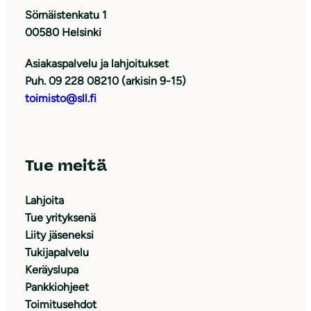
Sörnäistenkatu 1
00580 Helsinki
Asiakaspalvelu ja lahjoitukset
Puh. 09 228 08210 (arkisin 9-15)
toimisto@sll.fi
Tue meitä
Lahjoita
Tue yrityksenä
Liity jäseneksi
Tukijapalvelu
Keräyslupa
Pankkiohjeet
Toimitusehdot