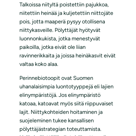
Talkoissa niityltä poistettiin pajukkoa,
niitettiin heinää ja kuljetettiin niittojäte
pois, jotta maaperä pysyy otollisena
niittykasveille. Pölyttäjät hyötyvät
luonnonkukista, jotka menestyvät
paikoilla, jotka eivät ole liian
ravinnerikkaita ja joissa heinäkasvit eivät
valtaa koko alaa.
Perinnebiotoopit ovat Suomen
uhanalaisimpia luontotyyppejä eli lajien
elinympäristöjä. Jos elinympäristö
katoaa, katoavat myös siitä riippuvaiset
lajit. Niittykohteiden hoitaminen ja
suojeleminen tukee kansallisen
pölyttäjästrategian toteuttamista.