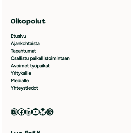
Oikopolut
Etusivu
Ajankohtaista
Tapahtumat
Osallistu paikallistoimintaan
Avoimet työpaikat
Yrityksille
Medialle
Yhteystiedot
Luonnonsuojeluliitto Instagramissa
Luonnonsuojeluliitto Facebookissa
Luonnonsuojeluliitto LinkedInissä
Luonnonsuojeluliiton YouTube-kanava
Luonnonsuojeluliitto Blueskyssa
Luonnonsuojeluliitto Threadsissa