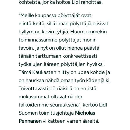
kohteista, jonka hoitoa Lidl rahoittaa.
”Meille kaupassa pölyttäjät ovat
elintärkeitä, sillä ilman pölyttäjiä olisivat
hyllymme kovin tyhjiä. Huomiommekin
toiminnassamme pölyttäjät monin
tavoin, ja nyt on ollut hienoa päästä
tänään tarttumaan konkreettisesti
työkalujen ääreen pölyttäjien hyväksi.
Tämä Kaukasten niitty on upea kohde ja
on hauskaa nähdä oman työn kädenjälki.
Toivottavasti pörriäisillä on entistä
mukavammat oltavat näiden
talkoidemme seurauksena”, kertoo Lidl
Suomen toimitusjohtaja
Nicholas
Pennanen
viikatteen varren ääreltä.