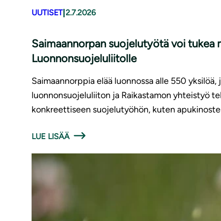
|
UUTISET
2.7.2026
Saimaannorpan suojelutyötä voi tukea m
Luonnonsuojeluliitolle
Saimaannorppia elää luonnossa alle 550 yksilöä,
luonnonsuojeluliiton ja Raikastamon yhteistyö t
konkreettiseen suojelutyöhön, kuten apukinoste
LUE LISÄÄ