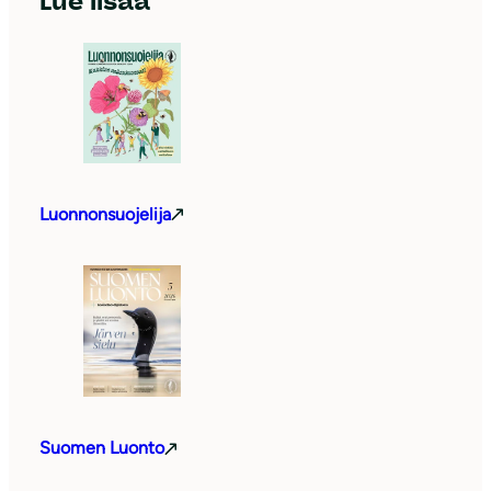
Lue lisää
Luonnonsuojelija
Suomen Luonto