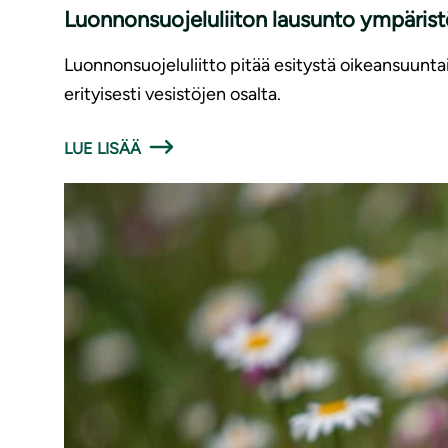
Luonnonsuojeluliiton lausunto ympäris
Luonnonsuojeluliitto pitää esitystä oikeansuunt
erityisesti vesistöjen osalta.
LUE LISÄÄ