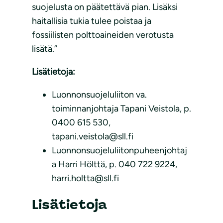
suojelusta on päätettävä pian. Lisäksi
haitallisia tukia tulee poistaa ja
fossiilisten polttoaineiden verotusta
lisätä.”
Lisätietoja:
Luonnonsuojeluliiton va.
toiminnanjohtaja Tapani Veistola, p.
0400 615 530,
tapani.veistola@sll.fi
Luonnonsuojeluliitonpuheenjohtaj
a Harri Hölttä, p. 040 722 9224,
harri.holtta@sll.fi
Lisätietoja