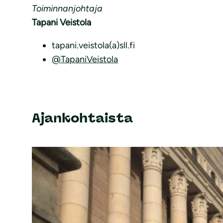
Toiminnanjohtaja
Tapani Veistola
tapani.veistola(a)sll.fi
@TapaniVeistola
Ajankohtaista