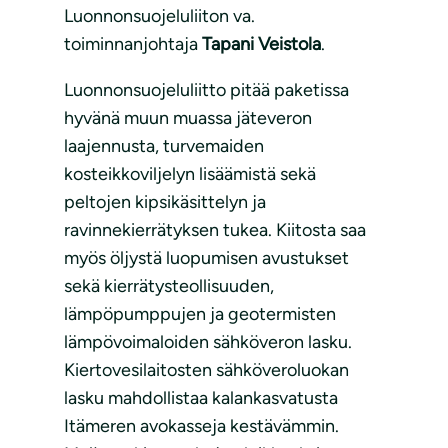
Luonnonsuojeluliiton va.
toiminnanjohtaja
Tapani Veistola
.
Luonnonsuojeluliitto pitää paketissa
hyvänä muun muassa jäteveron
laajennusta, turvemaiden
kosteikkoviljelyn lisäämistä sekä
peltojen kipsikäsittelyn ja
ravinnekierrätyksen tukea. Kiitosta saa
myös öljystä luopumisen avustukset
sekä kierrätysteollisuuden,
lämpöpumppujen ja geotermisten
lämpövoimaloiden sähköveron lasku.
Kiertovesilaitosten sähköveroluokan
lasku mahdollistaa kalankasvatusta
Itämeren avokasseja kestävämmin.