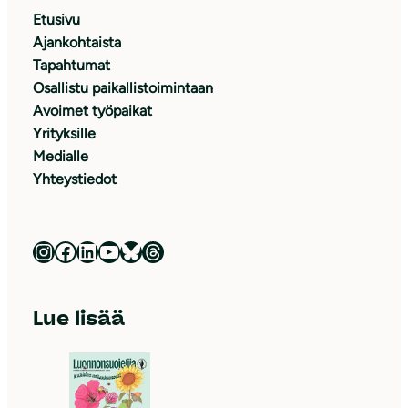
Etusivu
Ajankohtaista
Tapahtumat
Osallistu paikallistoimintaan
Avoimet työpaikat
Yrityksille
Medialle
Yhteystiedot
Luonnonsuojeluliitto Instagramissa
Luonnonsuojeluliitto Facebookissa
Luonnonsuojeluliitto LinkedInissä
Luonnonsuojeluliiton YouTube-kanava
Luonnonsuojeluliitto Blueskyssa
Luonnonsuojeluliitto Threadsissa
Lue lisää