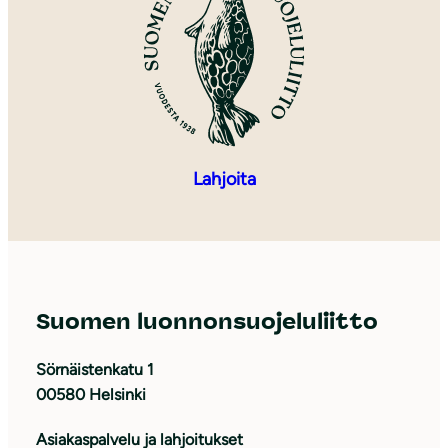
Lahjoita
Suomen luonnonsuojeluliitto
Sörnäistenkatu 1
00580 Helsinki
Asiakaspalvelu ja lahjoitukset