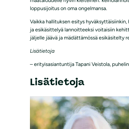
maataloudelle hyvin kielteinen: keinolannoi
loppusijoitus on oma ongelmansa.
Vaikka hallituksen esitys hyväksyttäisiinki
ja esikäsittelyä lannoitteeksi voitaisiin keh
jäljelle jäävä ja mädättämössä esikäsitelty re
Lisätietoja
– erityisasiantuntija Tapani Veistola, puhelin
Lisätietoja