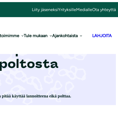
Liity jäseneksi
Yrityksille
Medialle
Ota yhteyttä
 toimimme
Tule mukaan
Ajankohtaista
LAHJOITA
ym­pä­ris­tö­va­
n poltosta
 pitää käyttää lannoitteena eikä polttaa.