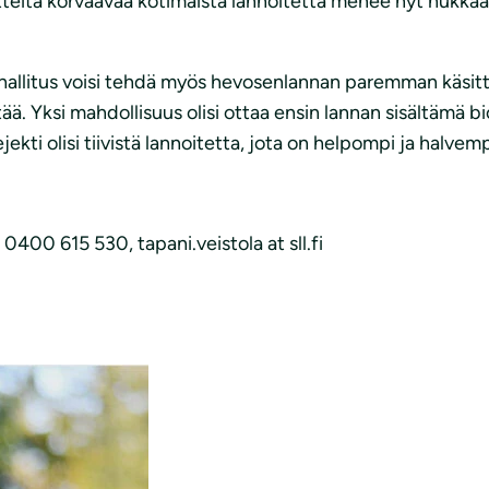
tteita korvaavaa kotimaista lannoitetta menee nyt hukkaan
n, hallitus voisi tehdä myös hevosenlannan paremman käsit
ittää. Yksi mahdollisuus olisi ottaa ensin lannan sisältäm
jekti olisi tiivistä lannoitetta, jota on helpompi ja halvemp
 0400 615 530, tapani.veistola at sll.fi