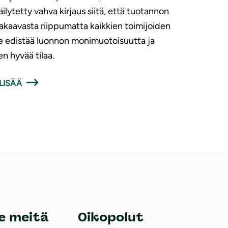
äilytetty vahva kirjaus siitä, että tuotannon
akaavasta riippumatta kaikkien toimijoiden
e edistää luonnon monimuotoisuutta ja
en hyvää tilaa.
LISÄÄ
e meitä
Oikopolut