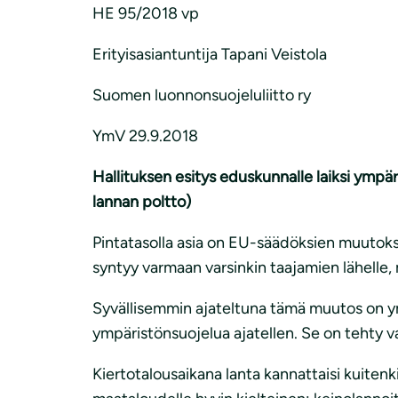
i
HE 95/2018 vp
Erityisasiantuntija Tapani Veistola
Suomen luonnonsuojeluliitto ry
YmV 29.9.2018
Hallituksen esitys eduskunnalle laiksi ympä
lannan poltto)
Pintatasolla asia on EU-säädöksien muutoks
syntyy varmaan varsinkin taajamien lähelle, 
Syvällisemmin ajateltuna tämä muutos on ymp
ympäristönsuojelua ajatellen. Se on tehty va
Kiertotalousaikana lanta kannattaisi kuite