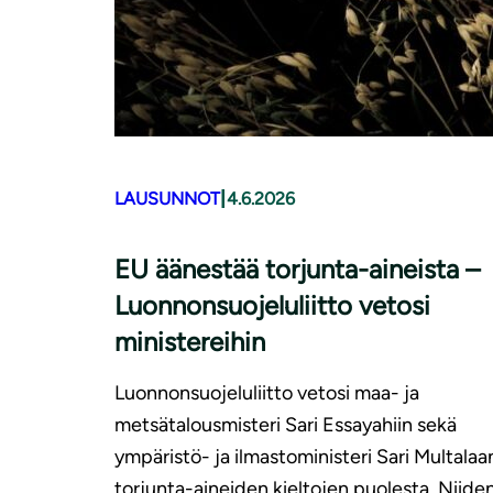
|
LAUSUNNOT
4.6.2026
EU äänestää torjunta-aineista –
Luonnonsuojeluliitto vetosi
ministereihin
Luonnonsuojeluliitto vetosi maa- ja
metsätalousmisteri Sari Essayahiin sekä
ympäristö- ja ilmastoministeri Sari Multalaa
torjunta-aineiden kieltojen puolesta. Niide