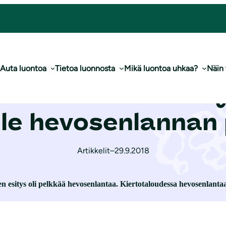
­ris­tö­va­lio­kun­nal­le hevosenlannan poltosta
Auta luontoa
Tietoa luonnosta
Mikä luontoa uhkaa?
Näin
­lu­lii­ton lausunto 
al­le hevosenlanna
Artikkelit
–
29.9.2018
n esitys oli pelkkää hevosenlantaa. Kiertotaloudessa hevosenlantaa