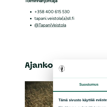
Toiminnanjohtaja
+358 400 615 530
tapani.veistola(a)sll.fi
@TapaniVeistola
Ajankohtaista
Suostumus
Tämä sivusto käyttää eväste