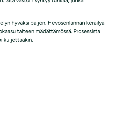
. Sitä vastoin syntyy tuhkaa, jonka
telyn hyväksi paljon. Hevosenlannan keräilyä
ä biokaasu talteen mädättämössä. Prosessista
i kuljettaakin.