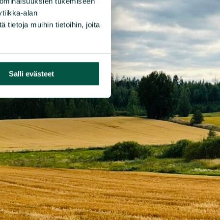
 ominaisuuksien tukemiseen
tiikka-alan
ietoja muihin tietoihin, joita
Salli evästeet