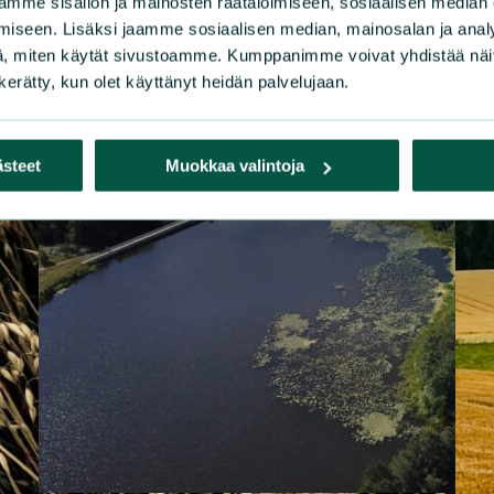
mme sisällön ja mainosten räätälöimiseen, sosiaalisen median
iseen. Lisäksi jaamme sosiaalisen median, mainosalan ja analy
, miten käytät sivustoamme. Kumppanimme voivat yhdistää näitä t
n kerätty, kun olet käyttänyt heidän palvelujaan.
ästeet
Muokkaa valintoja