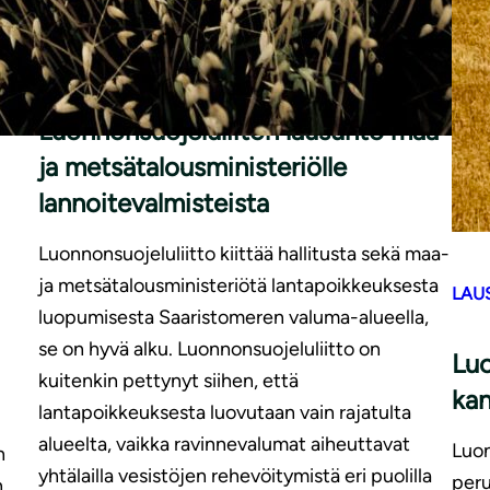
|
LAUSUNNOT
29.5.2026
Luonnonsuojeluliiton lausunto maa-
ja metsätalousministeriölle
lannoitevalmisteista
Luonnonsuojeluliitto kiittää hallitusta sekä maa-
ja metsätalousministeriötä lantapoikkeuksesta
LAU
luopumisesta Saaristomeren valuma-alueella,
se on hyvä alku. Luonnonsuojeluliitto on
Luo
kuitenkin pettynyt siihen, että
kan
lantapoikkeuksesta luovutaan vain rajatulta
alueelta, vaikka ravinnevalumat aiheuttavat
Luon
n
yhtälailla vesistöjen rehevöitymistä eri puolilla
peru
n