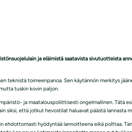
ristönsuojelulain ja eläimistä saatavista sivutuotteista a
en teknistä toimeenpanoa. Sen käytännön merkitys jäänee 
mutta tuskin kovin paljon.
äristö- ja maatalouspoliittisesti ongelmallinen. Tätä esit
in siksi, että jotkut hevostilat haluavat päästä lannasta m
nkin ehdottomasti hyödyntää lannoitteena eikä polttaa. T