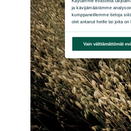
Käytämme evästeitä tarjoama
ja kävijämäärämme analysoim
kumppaneillemme tietoja siitä
olet antanut heille tai joita o
Vain välttämättömät ev