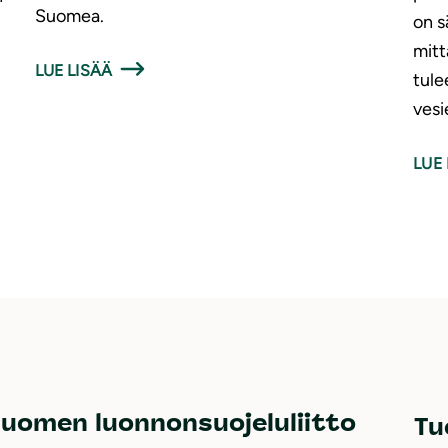
Suomea.
on s
mitt
LUE LISÄÄ
tule
vesi
LUE 
uomen luonnonsuojeluliitto
Tu