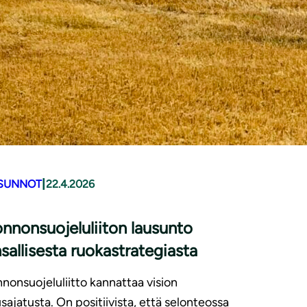
|
SUNNOT
22.4.2026
nnonsuojeluliiton lausunto
sallisesta ruokastrategiasta
nonsuojeluliitto kannattaa vision
sajatusta. On positiivista, että selonteossa