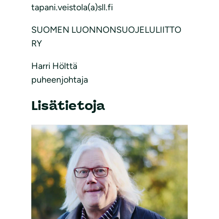
tapani.veistola(a)sll.fi
SUOMEN LUONNONSUOJELULIITTO
RY
Harri Hölttä
puheenjohtaja
Lisätietoja