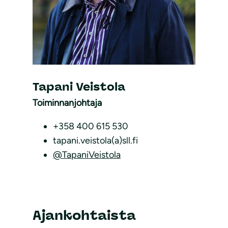
Tapani Veistola
Toiminnanjohtaja
+358 400 615 530
tapani.veistola(a)sll.fi
@TapaniVeistola
Ajankohtaista