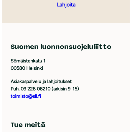
Lahjoita
Suomen luonnonsuojeluliitto
Sörnäistenkatu 1
00580 Helsinki
Asiakaspalvelu ja lahjoitukset
Puh. 09 228 08210 (arkisin 9-15)
toimisto@sll.fi
Tue meitä