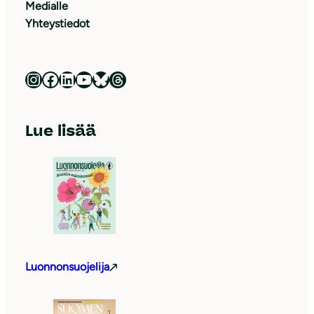
Medialle
Yhteystiedot
Luonnonsuojeluliitto Instagramissa
Luonnonsuojeluliitto Facebookissa
Luonnonsuojeluliitto LinkedInissä
Luonnonsuojeluliiton YouTube-kanava
Luonnonsuojeluliitto Blueskyssa
Luonnonsuojeluliitto Threadsissa
Lue lisää
Luonnonsuojelija