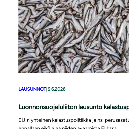
|
LAUSUNNOT
9.6.2026
Luonnonsuojeluliiton lausunto kalastusp
EU:n yhteinen kalastuspolitiikka ja ns. perusaset
ennallaan eikä ajaa niiden avaamista EU:ssa.