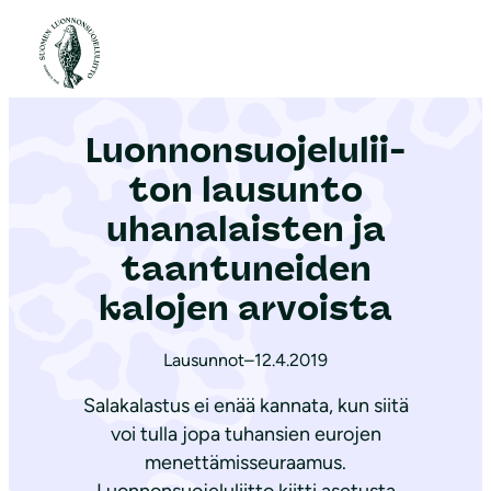
S
i
Etusivu
|
Ajankohtaista
|
Luon­non­suo­je­lu­lii­ton lausunto uhanalaisten ja taantuneiden kalojen arvoista
i
r
Luon­non­suo­je­lu­lii­
r
y
ton lausunto
s
uhanalaisten ja
i
taantuneiden
s
ä
kalojen arvoista
l
t
Lausunnot
–
12.4.2019
ö
Salakalastus ei enää kannata, kun siitä
ö
voi tulla jopa tuhansien eurojen
n
menettämisseuraamus.