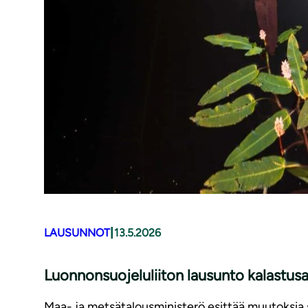
|
LAUSUNNOT
13.5.2026
Luonnonsuojeluliiton lausunto kalastu
Maa- ja metsätalousministerö esittää muutoksia s