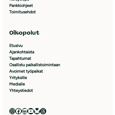
Pankkiohjeet
Toimitusehdot
Oikopolut
Etusivu
Ajankohtaista
Tapahtumat
Osallistu paikallistoimintaan
Avoimet työpaikat
Yrityksille
Medialle
Yhteystiedot
Luonnonsuojeluliitto Instagramissa
Luonnonsuojeluliitto Facebookissa
Luonnonsuojeluliitto LinkedInissä
Luonnonsuojeluliiton YouTube-kanava
Luonnonsuojeluliitto Blueskyssa
Luonnonsuojeluliitto Threadsissa