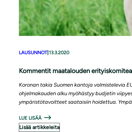
|
LAUSUNNOT
13.3.2020
Kommentit maatalouden erityiskomitean
Koronan takia Suomen kantoja valmistelevia EU-
ohjelmakauden alku myöhästyy budjetin viipyess
ympäristötavoitteet saataisiin hoidettua. Ympä
LUE LISÄÄ
Lisää artikkeleita