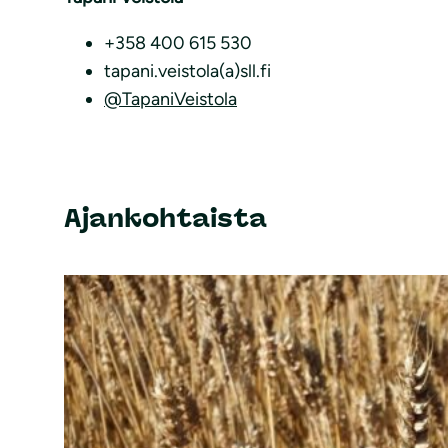
+358 400 615 530
tapani.veistola(a)sll.fi
@TapaniVeistola
Ajankohtaista