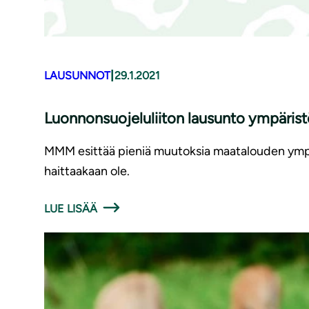
|
LAUSUNNOT
29.1.2021
Luon­non­suo­je­lu­lii­ton lausunto ym­pä­ris
MMM esittää pieniä muutoksia maatalouden ympär
haittaakaan ole.
LUE LISÄÄ