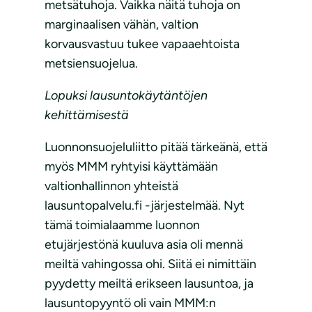
metsätuhoja. Vaikka näitä tuhoja on
marginaalisen vähän, valtion
korvausvastuu tukee vapaaehtoista
metsiensuojelua.
Lopuksi lausuntokäytäntöjen
kehittämisestä
Luonnonsuojeluliitto pitää tärkeänä, että
myös MMM ryhtyisi käyttämään
valtionhallinnon yhteistä
lausuntopalvelu.fi -järjestelmää. Nyt
tämä toimialaamme luonnon
etujärjestönä kuuluva asia oli mennä
meiltä vahingossa ohi. Siitä ei nimittäin
pyydetty meiltä erikseen lausuntoa, ja
lausuntopyyntö oli vain MMM:n