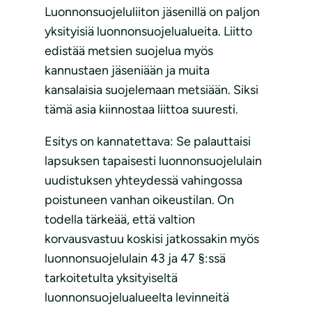
Luonnonsuojeluliiton jäsenillä on paljon
yksityisiä luonnonsuojelualueita. Liitto
edistää metsien suojelua myös
kannustaen jäseniään ja muita
kansalaisia suojelemaan metsiään. Siksi
tämä asia kiinnostaa liittoa suuresti.
Esitys on kannatettava: Se palauttaisi
lapsuksen tapaisesti luonnonsuojelulain
uudistuksen yhteydessä vahingossa
poistuneen vanhan oikeustilan. On
todella tärkeää, että valtion
korvausvastuu koskisi jatkossakin myös
luonnonsuojelulain 43 ja 47 §:ssä
tarkoitetulta yksityiseltä
luonnonsuojelualueelta levinneitä