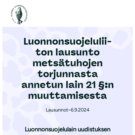
S
i
Etusivu
|
Ajankohtaista
|
Luon­non­suo­je­lu­lii­ton lausunto metsätuhojen torjunnasta annetun lain 21 §:n muuttamisesta
i
r
Luon­non­suo­je­lu­lii­
r
y
ton lausunto
s
metsätuhojen
i
torjunnasta
s
ä
annetun lain 21 §:n
l
muuttamisesta
t
ö
Lausunnot
–
6.9.2024
ö
n
Luonnonsuojelulain uudistuksen