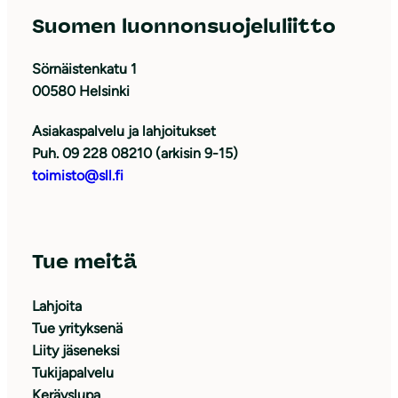
Suomen luonnonsuojeluliitto
Sörnäistenkatu 1
00580 Helsinki
Asiakaspalvelu ja lahjoitukset
Puh. 09 228 08210 (arkisin 9-15)
toimisto@sll.fi
Tue meitä
Lahjoita
Tue yrityksenä
Liity jäseneksi
Tukijapalvelu
Keräyslupa