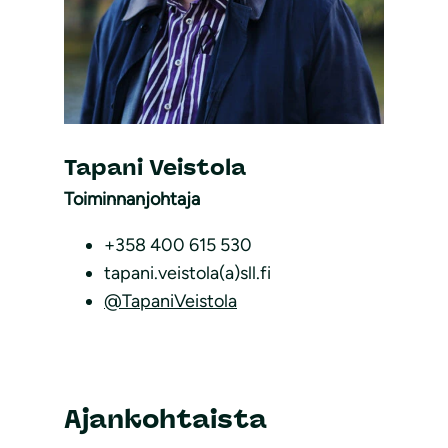
Tapani Veistola
Toiminnanjohtaja
+358 400 615 530
tapani.veistola(a)sll.fi
@TapaniVeistola
Ajankohtaista