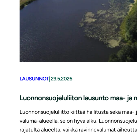
|
LAUSUNNOT
29.5.2026
Luonnonsuojeluliiton lausunto maa- ja m
Luonnonsuojeluliitto kiittää hallitusta sekä maa
valuma-alueella, se on hyvä alku. Luonnonsuojelul
rajatulta alueelta, vaikka ravinnevalumat aiheutta