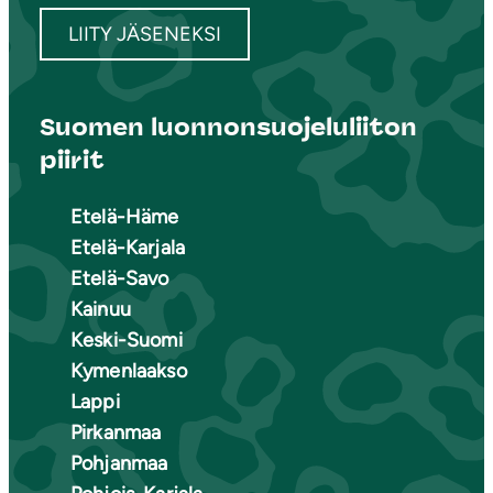
LIITY JÄSENEKSI
Suomen luonnonsuojeluliiton
piirit
Etelä-Häme
Etelä-Karjala
Etelä-Savo
Kainuu
Keski-Suomi
Kymenlaakso
Lappi
Pirkanmaa
Pohjanmaa