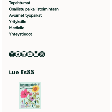
Tapahtumat
Osallistu paikallistoimintaan
Avoimet työpaikat
Yrityksille
Medialle
Yhteystiedot
Luonnonsuojeluliitto Instagramissa
Luonnonsuojeluliitto Facebookissa
Luonnonsuojeluliitto LinkedInissä
Luonnonsuojeluliiton YouTube-kanava
Luonnonsuojeluliitto Blueskyssa
Luonnonsuojeluliitto Threadsissa
Lue lisää