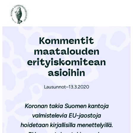
S
i
Etusivu
|
Ajankohtaista
|
Kommentit maatalouden erityiskomitean asioihin
i
r
Kommentit
r
y
maatalouden
s
erityiskomitean
i
asioihin
s
ä
Lausunnot
–
13.3.2020
l
t
Koronan takia Suomen kantoja
ö
ö
valmistelevia EU-jaostoja
n
hoidetaan kirjallisilla menettelyillä.