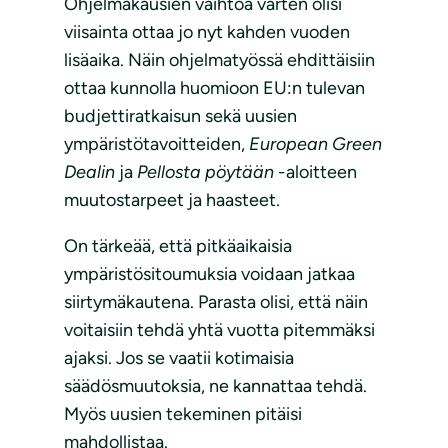
Ohjelmakausien vaihtoa varten olisi
viisainta ottaa jo nyt kahden vuoden
lisäaika. Näin ohjelmatyössä ehdittäisiin
ottaa kunnolla huomioon EU:n tulevan
budjettiratkaisun sekä uusien
ympäristötavoitteiden,
European Green
Dealin
ja
Pellosta pöytään
-aloitteen
muutostarpeet ja haasteet.
On tärkeää, että pitkäaikaisia
ympäristösitoumuksia voidaan jatkaa
siirtymäkautena. Parasta olisi, että näin
voitaisiin tehdä yhtä vuotta pitemmäksi
ajaksi. Jos se vaatii kotimaisia
säädösmuutoksia, ne kannattaa tehdä.
Myös uusien tekeminen pitäisi
mahdollistaa.