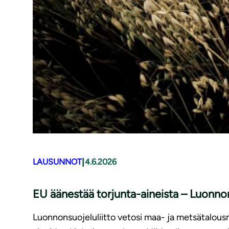
|
LAUSUNNOT
4.6.2026
EU äänestää torjunta-aineista – Luonnons
Luonnonsuojeluliitto vetosi maa- ja metsätalousmi