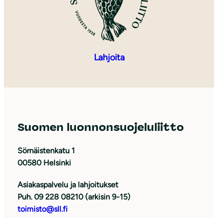
Lahjoita
Suomen luonnonsuojeluliitto
Sörnäistenkatu 1
00580 Helsinki
Asiakaspalvelu ja lahjoitukset
Puh. 09 228 08210 (arkisin 9-15)
toimisto@sll.fi