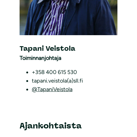
Tapani Veistola
Toiminnanjohtaja
+358 400 615 530
tapani.veistola(a)sll.fi
@TapaniVeistola
Ajankohtaista