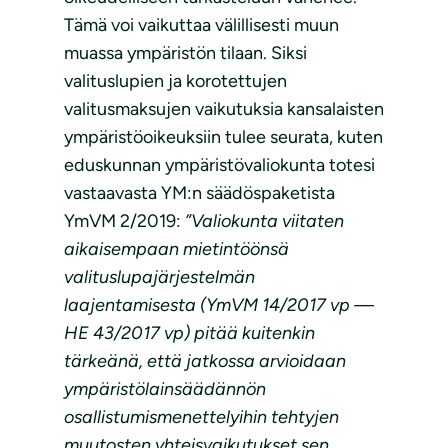
Tämä voi vaikuttaa välillisesti muun
muassa ympäristön tilaan. Siksi
valituslupien ja korotettujen
valitusmaksujen vaikutuksia kansalaisten
ympäristöoikeuksiin tulee seurata, kuten
eduskunnan ympäristövaliokunta totesi
vastaavasta YM:n säädöspaketista
YmVM 2/2019:
”Valiokunta viitaten
aikaisempaan mietintöönsä
valituslupajärjestelmän
laajentamisesta (YmVM 14/2017 vp —
HE 43/2017 vp) pitää kuitenkin
tärkeänä, että jatkossa arvioidaan
ympäristölainsäädännön
osallistumismenettelyihin tehtyjen
muutosten yhteisvaikutukset sen