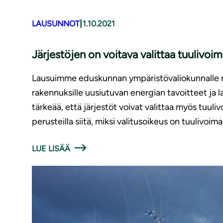
|
LAUSUNNOT
1.10.2021
Järjestöjen on voitava valittaa tuu­li­voi­m
Lausuimme eduskunnan ympäristövaliokunnalle maa
rakennuksille uusiutuvan energian tavoitteet ja 
tärkeää, että järjestöt voivat valittaa myös tuu
perusteilla siitä, miksi valitusoikeus on tuulivoima
LUE LISÄÄ