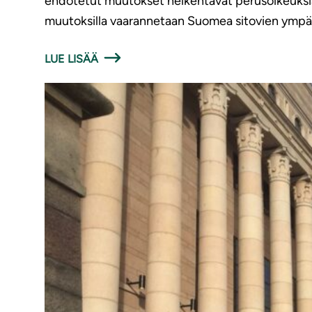
ehdotetut muutokset heikentävät perusoikeuksia j
muutoksilla vaarannetaan Suomea sitovien ympä
LUE LISÄÄ