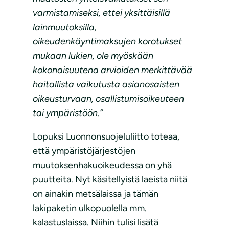
varmistamiseksi, ettei yksittäisillä
lainmuutoksilla,
oikeudenkäyntimaksujen korotukset
mukaan lukien, ole myöskään
kokonaisuutena arvioiden merkittävää
haitallista vaikutusta asianosaisten
oikeusturvaan, osallistumisoikeuteen
tai ympäristöön.”
Lopuksi Luonnonsuojeluliitto toteaa,
että ympäristöjärjestöjen
muutoksenhakuoikeudessa on yhä
puutteita. Nyt käsitellyistä laeista niitä
on ainakin metsälaissa ja tämän
lakipaketin ulkopuolella mm.
kalastuslaissa. Niihin tulisi lisätä