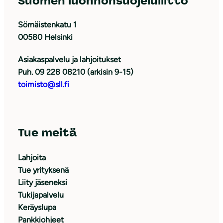
Suomen luonnonsuojeluliitto
Sörnäistenkatu 1
00580 Helsinki
Asiakaspalvelu ja lahjoitukset
Puh. 09 228 08210 (arkisin 9-15)
toimisto@sll.fi
Tue meitä
Lahjoita
Tue yrityksenä
Liity jäseneksi
Tukijapalvelu
Keräyslupa
Pankkiohjeet