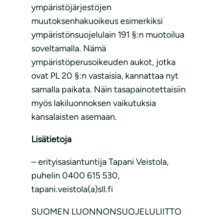
ympäristöjärjestöjen
muutoksenhakuoikeus esimerkiksi
ympäristönsuojelulain 191 §:n muotoilua
soveltamalla. Nämä
ympäristöperusoikeuden aukot, jotka
ovat PL 20 §:n vastaisia, kannattaa nyt
samalla paikata. Näin tasapainotettaisiin
myös lakiluonnoksen vaikutuksia
kansalaisten asemaan.
Lisätietoja
– erityisasiantuntija Tapani Veistola,
puhelin 0400 615 530,
tapani.veistola(a)sll.fi
SUOMEN LUONNONSUOJELULIITTO