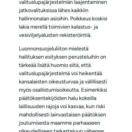
valituslupajärjestelmän laajentaminen
jatkovalituksissa lähes kaikkiin
hallinnonalan asioihin. Poikkeus koskisi
lakia merellä toimivien kalastus- ja
vesiviljelyalusten rekisteröintiä.
Luonnonsuojeluliiton mielestä
hallituksen esityksen perusteluihin on
tärkeää lisätä huomio siitä, että
valituslupajärjestelmä voi heikentää
kansalaisten oikeusturvaa ja välillisesti
myös osallistumisoikeutta. Esimerkiksi
päätöksentekijöiden halu kokeilla
laillisuuden rajoja voi kasvaa, kun riski
mahdollisesti lainvastaisen päätöksen
joutumisesta maamme parhaaseen
oikeudelliseen tarkasteluun vähenee.