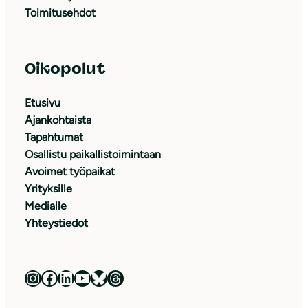
Toimitusehdot
Oikopolut
Etusivu
Ajankohtaista
Tapahtumat
Osallistu paikallistoimintaan
Avoimet työpaikat
Yrityksille
Medialle
Yhteystiedot
Luonnonsuojeluliitto Instagramissa
Luonnonsuojeluliitto Facebookissa
Luonnonsuojeluliitto LinkedInissä
Luonnonsuojeluliiton YouTube-kanava
Luonnonsuojeluliitto Blueskyssa
Luonnonsuojeluliitto Threadsissa