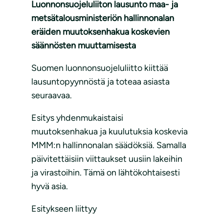
Luonnonsuojeluliiton lausunto maa- ja
metsätalousministeriön hallinnonalan
eräiden muutoksenhakua koskevien
säännösten muuttamisesta
Suomen luonnonsuojeluliitto kiittää
lausuntopyynnöstä ja toteaa asiasta
seuraavaa.
Esitys yhdenmukaistaisi
muutoksenhakua ja kuulutuksia koskevia
MMM:n hallinnonalan säädöksiä. Samalla
päivitettäisiin viittaukset uusiin lakeihin
ja virastoihin. Tämä on lähtökohtaisesti
hyvä asia.
Esitykseen liittyy