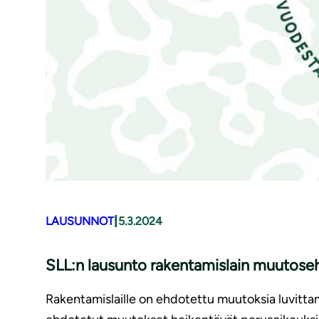
|
LAUSUNNOT
5.3.2024
SLL:n lausunto rakentamislain muu­to­seh­
Rakentamislaille on ehdotettu muutoksia luvittam