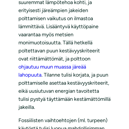
suuremmat lämpötehoa kohti, ja
erityisesti järeämpien jakeiden
polttamisen vaikutus on ilmastoa
lämmittävä. Lisääntyvä käyttöpaine
vaarantaa myös metsien
monimuotoisuutta. Tällä hetkellä
poltettavan puun kestävyyskriteerit
ovat riittämättömät, ja polttoon
ohjautuu muun muassa järeää
lahopuuta
. Tilanne tulisi korjata, ja puun
polttamiselle asettaa kestävyyskriteerit,
eikä uusiutuvan energian tavoitetta
tulisi pystyä täyttämään kestämättömillä
jakeilla.
Fossiilisten vaihtoehtojen (ml. turpeen)
käytöstä tulisi luopua mahdollisimman