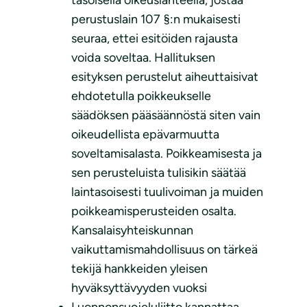
tasoisella oikeuslähteellä, jostaa
perustuslain 107 §:n mukaisesti
seuraa, ettei esitöiden rajausta
voida soveltaa. Hallituksen
esityksen perustelut aiheuttaisivat
ehdotetulla poikkeukselle
säädöksen pääsäännöstä siten vain
oikeudellista epävarmuutta
soveltamisalasta. Poikkeamisesta ja
sen perusteluista tulisikin säätää
laintasoisesti tuulivoiman ja muiden
poikkeamisperusteiden osalta.
Kansalaisyhteiskunnan
vaikuttamismahdollisuus on tärkeä
tekijä hankkeiden yleisen
hyväksyttävyyden vuoksi