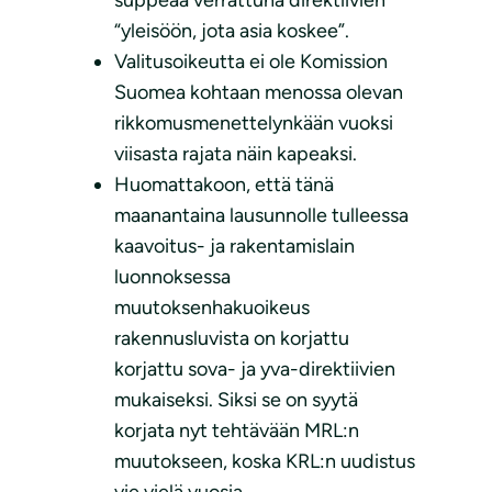
suppeaa verrattuna direktiivien
“yleisöön, jota asia koskee”.
Valitusoikeutta ei ole Komission
Suomea kohtaan menossa olevan
rikkomusmenettelynkään vuoksi
viisasta rajata näin kapeaksi.
Huomattakoon, että tänä
maanantaina lausunnolle tulleessa
kaavoitus- ja rakentamislain
luonnoksessa
muutoksenhakuoikeus
rakennusluvista on korjattu
korjattu sova- ja yva-direktiivien
mukaiseksi. Siksi se on syytä
korjata nyt tehtävään MRL:n
muutokseen, koska KRL:n uudistus