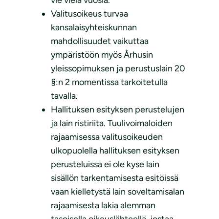
vie vielä vuosia.
Valitusoikeus turvaa
kansalaisyhteiskunnan
mahdollisuudet vaikuttaa
ympäristöön myös Århusin
yleissopimuksen ja perustuslain 20
§:n 2 momentissa tarkoitetulla
tavalla.
Hallituksen esityksen perustelujen
ja lain ristiriita. Tuulivoimaloiden
rajaamisessa valitusoikeuden
ulkopuolella hallituksen esityksen
perusteluissa ei ole kyse lain
sisällön tarkentamisesta esitöissä
vaan kielletystä lain soveltamisalan
rajaamisesta lakia alemman