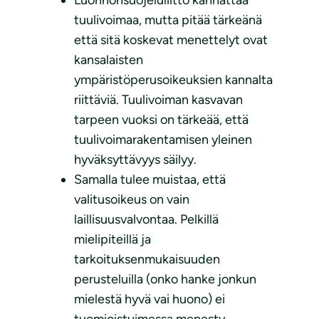
Luonnonsuojeluliitto kannattaa
tuulivoimaa, mutta pitää tärkeänä
että sitä koskevat menettelyt ovat
kansalaisten
ympäristöperusoikeuksien kannalta
riittäviä. Tuulivoiman kasvavan
tarpeen vuoksi on tärkeää, että
tuulivoimarakentamisen yleinen
hyväksyttävyys säilyy.
Samalla tulee muistaa, että
valitusoikeus on vain
laillisuusvalvontaa. Pelkillä
mielipiteillä ja
tarkoituksenmukaisuuden
perusteluilla (onko hanke jonkun
mielestä hyvä vai huono) ei