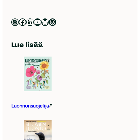
Luonnonsuojeluliitto Instagramissa
Luonnonsuojeluliitto Facebookissa
Luonnonsuojeluliitto LinkedInissä
Luonnonsuojeluliiton YouTube-kanava
Luonnonsuojeluliitto Blueskyssa
Luonnonsuojeluliitto Threadsissa
Lue lisää
Luonnonsuojelija