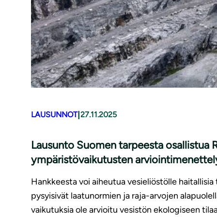
|
LAUSUNNOT
27.11.2025
Lausunto Suomen tarpeesta osallistua R
ympäristövaikutusten arviointimenette
Hankkeesta voi aiheutua vesieliöstölle haitallisia 
pysyisivät laatunormien ja raja-arvojen alapuolell
vaikutuksia ole arvioitu vesistön ekologiseen tila