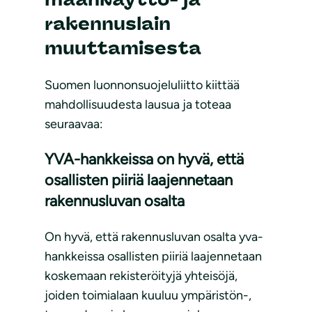
rakennuslain
muuttamisesta
Suomen luonnonsuojeluliitto kiittää
mahdollisuudesta lausua ja toteaa
seuraavaa:
YVA-hankkeissa on hyvä, että
osallisten piiriä laajennetaan
rakennusluvan osalta
On hyvä, että rakennusluvan osalta yva-
hankkeissa osallisten piiriä laajennetaan
koskemaan rekisteröityjä yhteisöjä,
joiden toimialaan kuuluu ympäristön-,