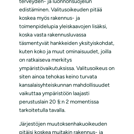
terveyden- ja luonnonsuojelun
edistäminen. Valitusoikeuden pitää
koskea myös rakennus- ja
toimenpidelupia yleiskaavojen lisäksi,
koska vasta rakennusluvassa
täsmentyvät hankkeiden yksityiskohdat,
kuten koko ja muut ominaisuudet, joilla
on ratkaiseva merkitys
ympäristövaikutuksissa. Valitusoikeus on
siten ainoa tehokas keino turvata
kansalaisyhteiskunnan mahdollisuudet
vaikuttaa ympäristöön laajasti
perustuslain 20 §:n 2 momentissa
tarkoitetulla tavalla.
Järjestöjen muutoksenhakuoikeuden
pitäisi koskea muitakin rakennus- ja