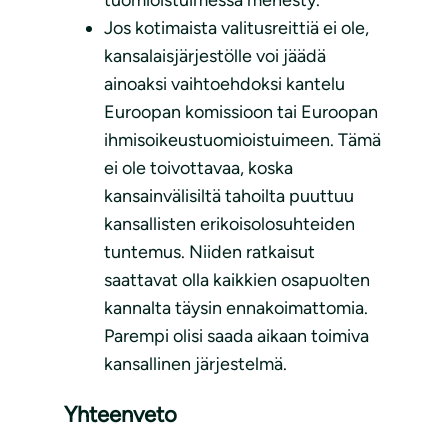
tuomioistuimessa menesty.
Jos kotimaista valitusreittiä ei ole,
kansalaisjärjestölle voi jäädä
ainoaksi vaihtoehdoksi kantelu
Euroopan komissioon tai Euroopan
ihmisoikeustuomioistuimeen. Tämä
ei ole toivottavaa, koska
kansainvälisiltä tahoilta puuttuu
kansallisten erikoisolosuhteiden
tuntemus. Niiden ratkaisut
saattavat olla kaikkien osapuolten
kannalta täysin ennakoimattomia.
Parempi olisi saada aikaan toimiva
kansallinen järjestelmä.
Yhteenveto