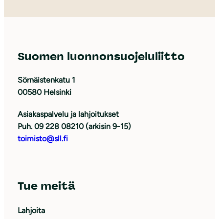
Suomen luonnonsuojeluliitto
Sörnäistenkatu 1
00580 Helsinki
Asiakaspalvelu ja lahjoitukset
Puh. 09 228 08210 (arkisin 9-15)
toimisto@sll.fi
Tue meitä
Lahjoita