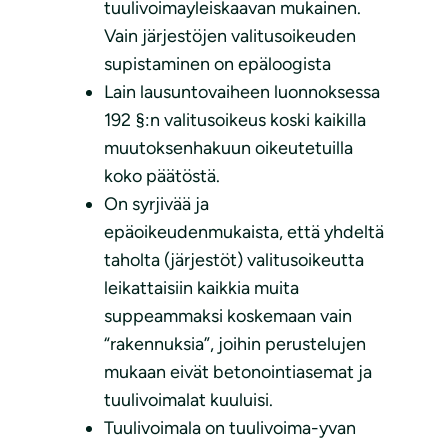
tuulivoimayleiskaavan mukainen.
Vain järjestöjen valitusoikeuden
supistaminen on epäloogista
Lain lausuntovaiheen luonnoksessa
192 §:n valitusoikeus koski kaikilla
muutoksenhakuun oikeutetuilla
koko päätöstä.
On syrjivää ja
epäoikeudenmukaista, että yhdeltä
taholta (järjestöt) valitusoikeutta
leikattaisiin kaikkia muita
suppeammaksi koskemaan vain
“rakennuksia”, joihin perustelujen
mukaan eivät betonointiasemat ja
tuulivoimalat kuuluisi.
Tuulivoimala on tuulivoima-yvan