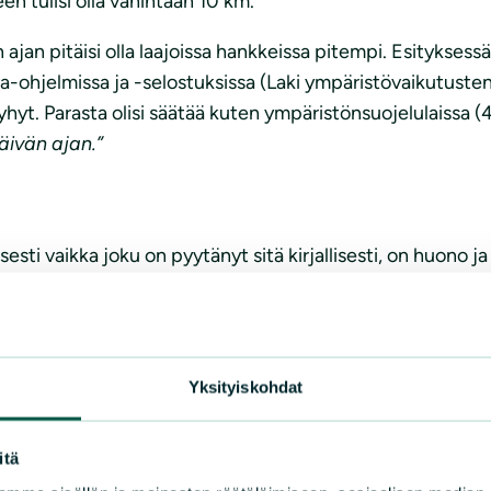
een tulisi olla vähintään 10 km.
jan pitäisi olla laajoissa hankkeissa pitempi. Esityksessä
va-ohjelmissa ja -selostuksissa (Laki ympäristövaikutuste
lyhyt. Parasta olisi säätää kuten ympäristönsuojelulaissa (
äivän ajan.”
esti vaikka joku on pyytänyt sitä kirjallisesti, on huono ja
omalehdessä
”jos asian merkitys on vähäinen tai sen jul
ainen mahdollisuus tulee poistaa.
Yksityiskohdat
nä vain 14 päivän kuulutusaika. Kuulutusajan tulee olla ain
itä