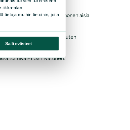
 ominaisuuksien tukemiseen
tiikka-alan
ietoja muihin tietoihin, joita
a alueita, joiden sisällä on monenlaisia
ntään Tukesin verkkosivuilla, kuten
Salli evästeet
issa toimiva FT Jari Natunen.