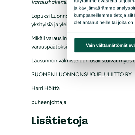
Käytämme evästeitä tarjoama
Varaushakemuksista tiedottaminen
ja kävijämäärämme analysoim
kumppaneillemme tietoja siitä
Lopuksi Luonnonsuojeluliitto esittää myös v
olet antanut heille tai joita o
yksityisiä ja yleisiä etuja.
Mikäli varausilmoituksista ei tiedotettaisi s
Vain välttämättömät ev
varauspäätöksille tehdään.
Lausunnon valmisteluun osallistuivat myös La
SUOMEN LUONNONSUOJELULIITTO RY
Harri Hölttä
puheenjohtaja
Lisätietoja