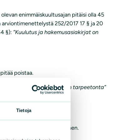
 olevan enimmäiskuultusajan pitäisi olla 45
n arviontimenettelystä 252/2017 17 § ja 20
44 §):
”Kuulutus ja hakemusasiakirjat on
 pitää poistaa.
kaiseminen on muuten ilmeisen tarpeetonta”
Tietoja
a vähintään valitusajan pituinen.