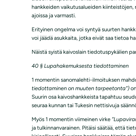
hankkeiden vaikutusalueiden kiinteistöjen, m
ajoissa ja varmasti.
Erityinen ongelma voi syntyä suurten hankk
voi jäädä asukkaita, jotka eivät saa tietoa h
Näistä syistä kaivoslain tiedotuspykälien p
40 § Lupahakemuksesta tiedottaminen
1 momentin sanomalehti-ilmoituksen mahdol
tiedottaminen on muuten tarpeetonta”)
on 
Suurin osa kaivoshankkeista tapahtuu seudui
seuraa kunnan tai Tukesin nettisivuja säännöl
Myös 1 momentin viimeinen virke
”Lupaviran
ja tulkinnanvarainen. Pitäisi säätää, että ti