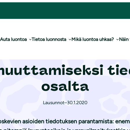
esta kaivoslain muuttamiseksi tiedottamisen osalta
Auta luontoa
Tietoa luonnosta
Mikä luontoa uhkaa?
Näin
e­lu­lii­ton lausun
 muuttamiseksi ti
osalta
Lausunnot
–
30.1.2020
koskevien asioiden tiedotuksen parantamista: enemmä