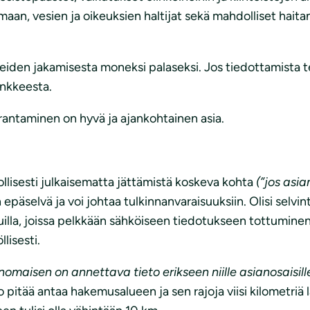
aan, vesien ja oikeuksien haltijat sekä mahdolliset haita
eiden jakamisesta moneksi palaseksi. Jos tiedottamista t
ankkeesta.
arantaminen on hyvä ja ajankohtainen asia.
lisesti julkaisematta jättämistä koskeva kohta
(”jos asia
epäselvä ja voi johtaa tulkinnanvaraisuuksiin. Olisi selvintä
lla, joissa pelkkään sähköiseen tiedotukseen tottuminen o
lisesti.
omaisen on annettava tieto erikseen niille asianosaisille,
eto pitää antaa hakemusalueen ja sen rajoja viisi kilometriä