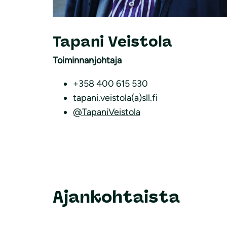
Tapani Veistola
Toiminnanjohtaja
+358 400 615 530
tapani.veistola(a)sll.fi
@TapaniVeistola
Ajankohtaista