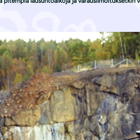
sa pitempiä lausuntoaikoja ja varausilmoituksetkin v