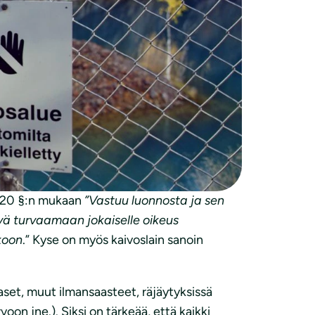
n 20 §:n mukaan
”Vastuu luonnosta ja sen
ävä turvaamaan jokaiselle oikeus
koon
.” Kyse on myös kaivoslain sanoin
set, muut ilmansaasteet, räjäytyksissä
voon jne.). Siksi on tärkeää, että kaikki