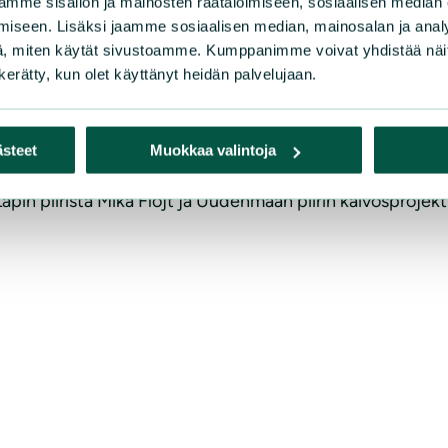
mme sisällön ja mainosten räätälöimiseen, sosiaalisen median
iseen. Lisäksi jaamme sosiaalisen median, mainosalan ja analy
, miten käytät sivustoamme. Kumppanimme voivat yhdistää näitä t
araushakemuksista tiedottamista. Ne koskevat usein laajoj
n kerätty, kun olet käyttänyt heidän palvelujaan.
amalla tavalla kuin lupahakemuksista, niin tulisi tehdä vähi
ästeet
Muokkaa valintoja
pin piiristä Mika Flöjt ja Uudenmaan piirin kaivosprojekt