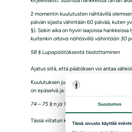
kirjeellisesti. Suurissa hankkeissa tämän alu
2 momentin kuulutusten nähtävillä olemisen a
päivän sijasta vähintään 60 päivää, kuten y
§). Sekin aika on hyvin laajoissa hankkeissa 
kuitenkin oltava nähtävillä vähintään 30 p
58 § Lupapäätöksestä tiedottaminen
Ajatus siitä, että päätöksen voi antaa sähköis
Kuulutuksen julkaisematta jättäminen san
on epäselvä ja tulkinnanvarainen, joten sell
74 – 75 §:n ja 166 §:n ilmoitukset
Suostumus
Tässä viitatun kuntalain 108 §:ssä on minimi
Tämä sivusto käyttää eväste