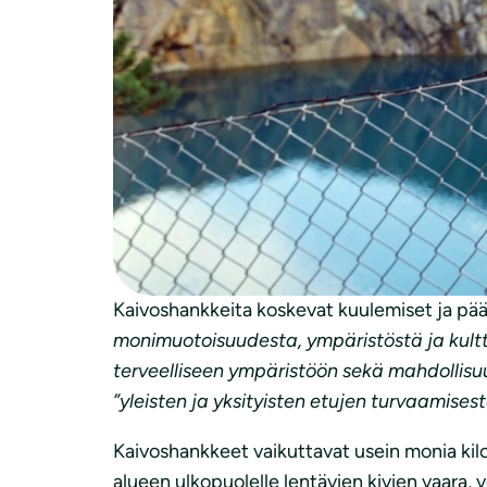
30.1.2020
Työ- ja elinkeinoministeriölle
Viitaten lausuntopyyntöönne 9.1.2020 Dn
Luonnonsuojeluliiton lausunto luonnoksesta
Suomen luonnonsuojeluliitto kiittää lausunt
Kaivoshankkeita koskevat kuulemiset ja pää
monimuotoisuudesta, ympäristöstä ja kulttu
terveelliseen ympäristöön sekä mahdollis
”yleisten ja yksityisten etujen turvaamises
Kaivoshankkeet vaikuttavat usein monia kilo
alueen ulkopuolelle lentävien kivien vaara, ve