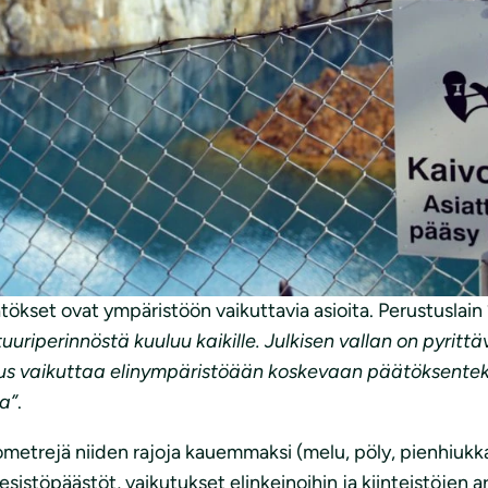
ro VN/6427/2019
 kaivoslain muuttamiseksi tiedottamisen osalta
opyynnöstä ja toteaa asiasta seuraavaa.
tökset ovat ympäristöön vaikuttavia asioita. Perustuslai
uriperinnöstä kuuluu kaikille. Julkisen vallan on pyritt
uus vaikuttaa elinympäristöään koskevaan päätöksente
ta”
.
metrejä niiden rajoja kauemmaksi (melu, pöly, pienhiukka
sistöpäästöt, vaikutukset elinkeinoihin ja kiinteistöjen ar