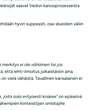
nkärsijät saavat tiedon kaivosprosesseista
ehdään hyvin suppeasti, osa-alueiden väliin
n merkitys ei ole vähäinen tai jos
, että lehti-ilmoitus julkaistaisiin aina.
n vielä vähäistä. Tavallinen kansalainen ei
 joita asia erityisesti koskee”
on epäselvä
 lähempien kiinteistöjen omistajille