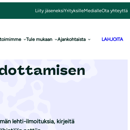
Liity jäseneksi
Yrityksille
Medialle
Ota yhteyttä
 toimimme
Tule mukaan
Ajankohtaista
LAHJOITA
to luonnoksesta
edottamisen
n lehti-ilmoituksia, kirjeitä