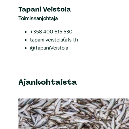
Tapani Veistola
Toiminnanjohtaja
+358 400 615 530
tapani.veistola(a)sll.fi
@TapaniVeistola
Ajankohtaista