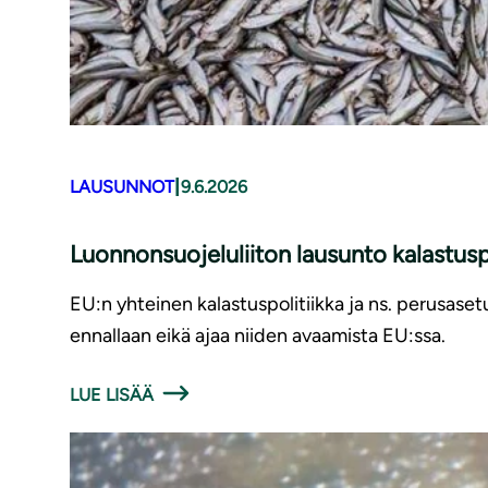
|
LAUSUNNOT
9.6.2026
Luonnonsuojeluliiton lausunto kalastusp
EU:n yhteinen kalastuspolitiikka ja ns. perusaset
ennallaan eikä ajaa niiden avaamista EU:ssa.
LUE LISÄÄ