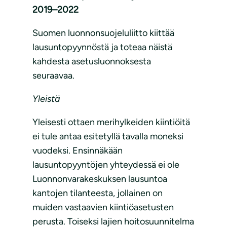
2019–2022
Suomen luonnonsuojeluliitto kiittää
lausuntopyynnöstä ja toteaa näistä
kahdesta asetusluonnoksesta
seuraavaa.
Yleistä
Yleisesti ottaen merihylkeiden kiintiöitä
ei tule antaa esitetyllä tavalla moneksi
vuodeksi. Ensinnäkään
lausuntopyyntöjen yhteydessä ei ole
Luonnonvarakeskuksen lausuntoa
kantojen tilanteesta, jollainen on
muiden vastaavien kiintiöasetusten
perusta. Toiseksi lajien hoitosuunnitelma