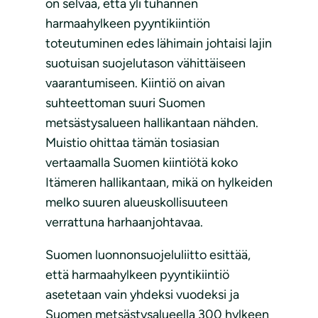
on selvää, että yli tuhannen
harmaahylkeen pyyntikiintiön
toteutuminen edes lähimain johtaisi lajin
suotuisan suojelutason vähittäiseen
vaarantumiseen. Kiintiö on aivan
suhteettoman suuri Suomen
metsästysalueen hallikantaan nähden.
Muistio ohittaa tämän tosiasian
vertaamalla Suomen kiintiötä koko
Itämeren hallikantaan, mikä on hylkeiden
melko suuren alueuskollisuuteen
verrattuna harhaanjohtavaa.
Suomen luonnonsuojeluliitto esittää,
että harmaahylkeen pyyntikiintiö
asetetaan vain yhdeksi vuodeksi ja
Suomen metsästysalueella 300 hylkeen