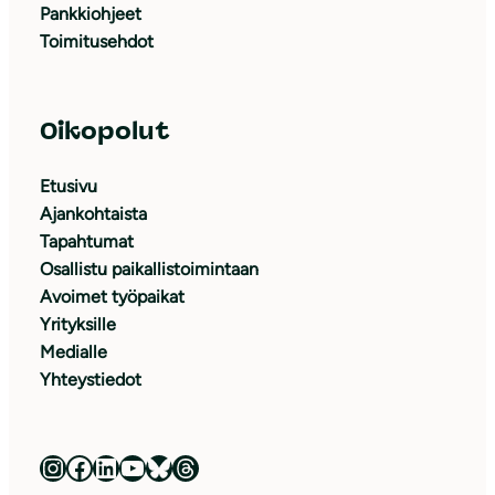
Pankkiohjeet
Toimitusehdot
Oikopolut
Etusivu
Ajankohtaista
Tapahtumat
Osallistu paikallistoimintaan
Avoimet työpaikat
Yrityksille
Medialle
Yhteystiedot
Luonnonsuojeluliitto Instagramissa
Luonnonsuojeluliitto Facebookissa
Luonnonsuojeluliitto LinkedInissä
Luonnonsuojeluliiton YouTube-kanava
Luonnonsuojeluliitto Blueskyssa
Luonnonsuojeluliitto Threadsissa