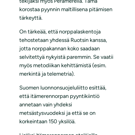
tekijäksi myös Perämerellä. Tämä
korostaa pyynnin maltillisena pitämisen
tärkeyttä.
On tärkeää, että norppalaskentoja
tehostetaan yhdessä Ruotsin kanssa,
jotta norppakannan koko saadaan
selvitettyä nykyistä paremmin. Se vaatii
myös metodiikan kehittämistä (esim.
merkintä ja telemetria).
Suomen luonnonsuojeluliitto esittää,
että itämerennorpan pyyntikiintiö
annetaan vain yhdeksi
metsästysvuodeksi ja että se on
korkeintaan 150 yksilöä.