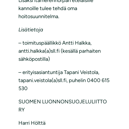
Lisäksi itämerennorpan eteläisille
kannoille tulee tehdä oma
hoitosuunnitelma.
Lisätietoja
– toimituspäällikkö Antti Halkka,
antti.halkka(a)sll.fi (kesällä parhaiten
sähköpostilla)
– erityisasiantuntija Tapani Veistola,
tapani.veistola(a)sll.fi, puhelin 0400 615
530
SUOMEN LUONNONSUOJELULIITTO
RY
Harri Hölttä