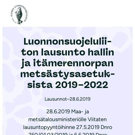
S
i
Etusivu
|
Ajankohtaista
|
Luon­non­suo­je­lu­lii­ton lausunto hallin ja itämerennorpan met­säs­tys­a­se­tuk­sis­ta 2019–2022
i
r
Luon­non­suo­je­lu­lii­
r
y
ton lausunto hallin
s
ja itämerennorpan
i
met­säs­tys­a­se­tuk­
s
ä
sis­ta 2019–2022
l
t
Lausunnot
–
28.6.2019
ö
28.6.2019 Maa- ja
ö
metsätalousministeriölle Viitaten
n
lausuntopyyntöihinne 27.5.2019 Dnro