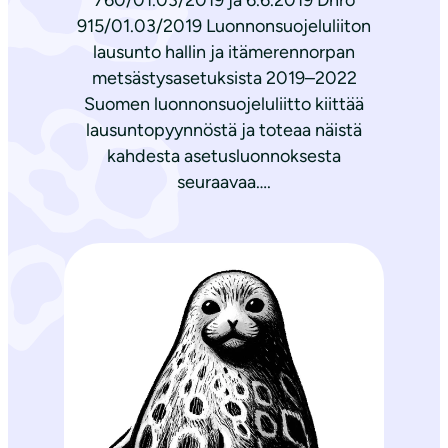
760/01.03/2019 ja 6.6.2019 Dnro
915/01.03/2019 Luonnonsuojeluliiton
lausunto hallin ja itämerennorpan
metsästysasetuksista 2019–2022
Suomen luonnonsuojeluliitto kiittää
lausuntopyynnöstä ja toteaa näistä
kahdesta asetusluonnoksesta
seuraavaa….