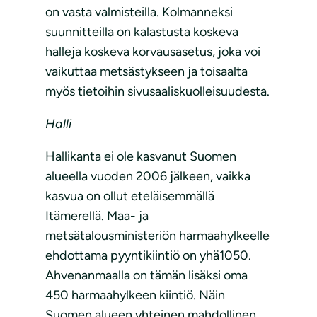
on vasta valmisteilla. Kolmanneksi
suunnitteilla on kalastusta koskeva
halleja koskeva korvausasetus, joka voi
vaikuttaa metsästykseen ja toisaalta
myös tietoihin sivusaaliskuolleisuudesta.
Halli
Hallikanta ei ole kasvanut Suomen
alueella vuoden 2006 jälkeen, vaikka
kasvua on ollut eteläisemmällä
Itämerellä. Maa- ja
metsätalousministeriön harmaahylkeelle
ehdottama pyyntikiintiö on yhä1050.
Ahvenanmaalla on tämän lisäksi oma
450 harmaahylkeen kiintiö. Näin
Suomen alueen yhteinen mahdollinen