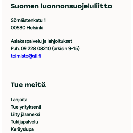
Suomen luonnonsuojeluliitto
Sörnäistenkatu 1
00580 Helsinki
Asiakaspalvelu ja lahjoitukset
Puh. 09 228 08210 (arkisin 9-15)
toimisto@sll.fi
Tue meitä
Lahjoita
Tue yrityksenä
Liity jäseneksi
Tukijapalvelu
Keräyslupa