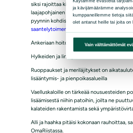
Käytämme evästeitä tarjoama
siksi rajoittaa kiintiöillä ja muilla keinoil
ja kävijämäärämme analysoim
laajapohjainen ryhmä (muun muassa SLL, SVK
kumppaneillemme tietoja siitä
pyynnin kohdistaminen istutettuihin lohiin.
olet antanut heille tai joita o
saantelytoimenpiteiden-muuttamiseksi/
Ankeriaan hoitosuunnitelman päivitys on tär
Vain välttämättömät ev
Hylkeiden ja lintujen sivusaaliskuolleisuus k
Ruoppaukset ja meriläjitykset on aikataulute
lisääntymis- ja pienpoikasalueilla
Vaelluskaloille on tärkeää nousuesteiden p
lisäämisestä niihin patoihin, joilta ne puutt
kalateiden rakentamista sekä ympäristövirta
Alli ja haahka pitäisi kokonaan rauhoittaa, s
OmaRiistassa.