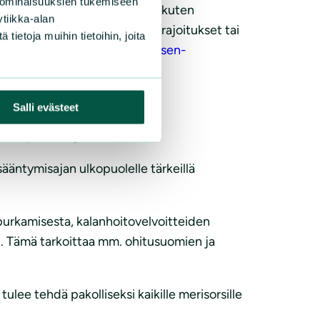
 ominaisuuksien tukemiseen
 kutuvaelluksen turvaamiseksi, kuten
tiikka-alan
eet, pyydystyyppikohtaiset rajoitukset tai
ietoja muihin tietoihin, joita
sministeriolle-lohenkalastuksen-
Salli evästeet
uutta pitäisi myös vähentää.
sääntymisajan ulkopuolelle tärkeillä
purkamisesta, kalanhoitovelvoitteiden
eet. Tämä tarkoittaa mm. ohitusuomien ja
ulee tehdä pakolliseksi kaikille merisorsille