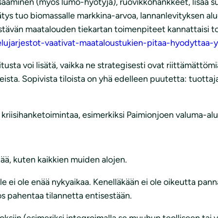
äminen (myös lumo-hyötyjä), ruovikkohankkeet, lisää suoj
rätys tuo biomassalle markkina-arvoa, lannanlevityksen alu
Kestävän maatalouden tiekartan toimenpiteet kannattaisi t
elujarjestot-vaativat-maataloustukien-pitaa-hyodyttaa-
sta voi lisätä, vaikka ne strategisesti ovat riittämättömiä – 
ista. Sopivista tiloista on yhä edelleen puutetta: tuottaj
 kriisihanketoimintaa, esimerkiksi Paimionjoen valuma-alue
tää, kuten kaikkien muiden alojen.
lle ei ole enää nykyaikaa. Kenelläkään ei ole oikeutta pan
s pahentaa tilannetta entisestään.
toksiin (esimeriksi integroimalla se muuhun teolliseen tai 