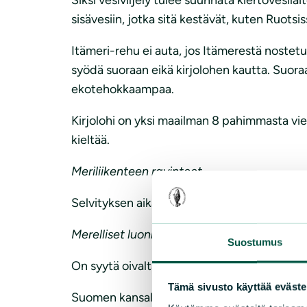
sisävesiin, jotka sitä kestävät, kuten Ruotsis
Itämeri-rehu ei auta, jos Itämerestä nostetu
syödä suoraan eikä kirjolohen kautta. Suoraa
ekotehokkaampaa.
Kirjolohi on yksi maailman 8 pahimmasta vier
kieltää.
Meriliikenteen ravinteet
Selvityksen aikataulua pitää aikaistaa vuot
Merelliset luonnonvarat
Suostumus
On syytä oivaltaa, että merimetso ja hylkeet
Tämä sivusto käyttää eväste
Suomen kansallisen lohistrategian poikastuot