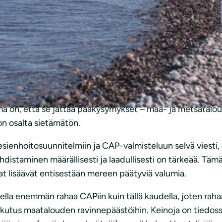
hoidon toimenpideohjelmaan
 kommenttimme.
a on, että se jättää pääkysymykset – maa- ja metsätalo
n osalta sietämätön.
sienhoitosuunnitelmiin ja CAP-valmisteluun selvä viesti
istaminen määrällisesti ja laadullisesti on tärkeää. Tämä
t lisäävät entisestään mereen päätyviä valumia.
lla enemmän rahaa CAPiin kuin tällä kaudella, joten raha
aikutus maatalouden ravinnepäästöihin. Keinoja on tiedos