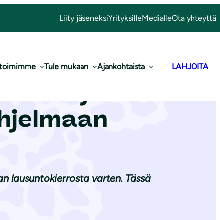
Liity jäseneksi
Yrityksille
Medialle
Ota yhteyttä
 toimimme
Tule mukaan
Ajankohtaista
LAHJOITA
ommentteja
­jel­maan
 lausuntokierrosta varten. Tässä