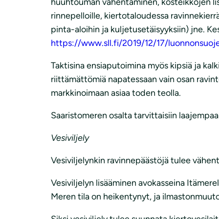
huuhtouman vähentäminen, kosteikkojen lisä
rinnepelloille, kiertotaloudessa ravinnekier
pinta-aloihin ja kuljetusetäisyyksiin) jne. 
https://www.sll.fi/2019/12/17/luonnonsuoj
Taktisina ensiaputoimina myös kipsiä ja kalkitu
riittämättömiä napatessaan vain osan ravinte
markkinoimaan asiaa toden teolla.
Saaristomeren osalta tarvittaisiin laajempaa
Vesiviljely
Vesiviljelynkin ravinnepäästöjä tulee vähen
Vesiviljelyn lisääminen avokasseina Itämere
Meren tila on heikentynyt, ja ilmastonmuuto
Siksi vesiviljely tulee suunnata kiertovesilai