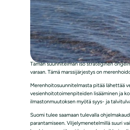
Janne Suomela/Varsinais-Suomen ELY
Luonnonsuojeluliiton kommentteja meren
Tässä vielä kootusti viimeiset tärkeimmät
Maatalous
Tämän suunnitelman iso strateginen ongelm
varaan. Tämä marssijärjestys on merenhoido
Merenhoitosuunnitelmasta pitää lähettää ve
vesienhoitotoimenpiteiden lisääminen ja kohd
ilmastonmuutoksen myötä syys- ja talvitulva
Suomi tulee saamaan tulevalla ohjelmakaude
parantamiseen. Viljelymenetelmillä suuri v