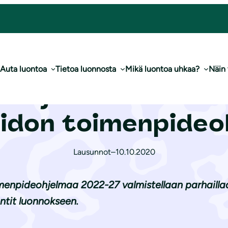
teja merenhoidon toi­men­pi­deoh­jel­maan
Auta luontoa
Tietoa luonnosta
Mikä luontoa uhkaa?
Näin
suo­je­lu­lii­ton k
don toi­men­pi­deoh
Lausunnot
–
10.10.2020
npideohjelmaa 2022-27 valmistellaan parhaillaan
ntit luonnokseen.