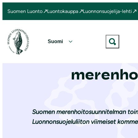
S
Suomen Luonto
Luontokauppa
Luonnonsuojelija-lehti
i
Etusivu
|
Ajankohtaista
|
Luon­non­suo­je­lu­lii­ton komment
i
r
r
V
y
Luon­non­
a
s
l
i
merenhoi
i
s
t
ä
s
l
e
t
k
ö
Suomen merenhoitosuunnitelman toime
i
ö
Luonnonsuojeluliiton viimeiset komme
e
n
l