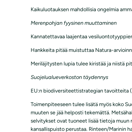
Kaikuluotauksen mahdollisia ongelmia ammatti-
Merenpohjan fyysinen muuttaminen
Kannatettavaa laajentaa vesiluontotyyppien
Hankkeita pitää muistuttaa Natura-arvioinne
Meriläjitysten lupia tulee kiristää ja niistä 
Suojelualueverkoston täydennys
EU:n biodiversiteettistrategian tavoitteita 
Toimenpiteeseen tulee lisätä myös koko Suo
muuten se jää helposti tekemättä. Metsähal
selvitykset ovat tuoneet lisää tietoja muun 
kansallispuisto perustaa. Rinteen/Marinin ha