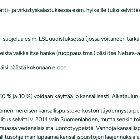
 ja virkistyskalastuksessa esim. hylkeille tulisi selvittä
 suojelua esim. LSL uudistuksessa (jossa voitaneen tarka
ista vaikka itse hanke (ruoppaus tms.) olisi itse Natura-a
pitäisi päästä kokonaan eroon.
(10 % ja 30 %) voidaan käyttää jo kansallisesti. Aikataulun
men mereisen kansallispuistoverkoston täydennystarpeen 
litus selvitti v. 2014 vain Suomenlahden, mutta senkin t
muassa vedenalaisista luontotyypeistä. Vanhoja kansallisp
llitusohjelman lupaamia kansallispuistojen laajennuksia ei