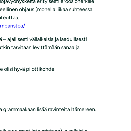
avyöhykkeitä erityisesti eroosioherkille
eellinen ohjaus (monella liikaa suhteessa
oteuttaa.
ymparistoa/
ajallisesti väliaikaisia ja laadullisesti
atkin tarvitaan levittämään sanaa ja
 olisi hyvä pilottikohde.
na grammaakaan lisää ravinteita Itämereen.
vaikkapa maatilatoimintaan) ja sellaisiin