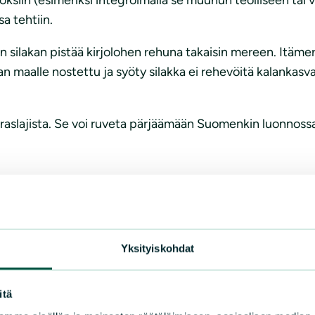
sa tehtiin.
n silakan pistää kirjolohen rehuna takaisin mereen. Itäme
n maalle nostettu ja syöty silakka ei rehevöitä kalankasv
aslajista. Se voi ruveta pärjäämään Suomenkin luonnossa. L
een 2024 luonnoksen 2027 sijasta.
Yksityiskohdat
 ovat osa kalojen luonnollista predaatiota siinä missä pet
itä
antotavoitteita ei ole vielä saavutettu. Merellä ja ranni