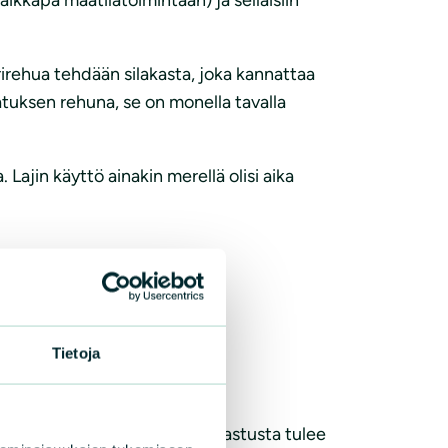
rirehua tehdään silakasta, joka kannattaa
atuksen rehuna, se on monella tavalla
ajin käyttö ainakin merellä olisi aika
Tietoja
okalat.
kolla tapahtuvaa sekakantakalastusta tulee