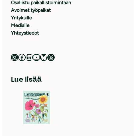
Osallistu paikallistoimintaan
Avoimet työpaikat
Yrityksille
Medialle
Yhteystiedot
Luonnonsuojeluliitto Instagramissa
Luonnonsuojeluliitto Facebookissa
Luonnonsuojeluliitto LinkedInissä
Luonnonsuojeluliiton YouTube-kanava
Luonnonsuojeluliitto Blueskyssa
Luonnonsuojeluliitto Threadsissa
Lue lisää