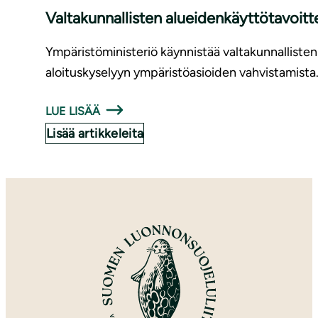
Val­ta­kun­nal­lis­ten aluei­den­käyt­tö­ta­voit
Ympäristöministeriö käynnistää valtakunnallisten
aloituskyselyyn ympäristöasioiden vahvistamista
LUE LISÄÄ
Lisää artikkeleita