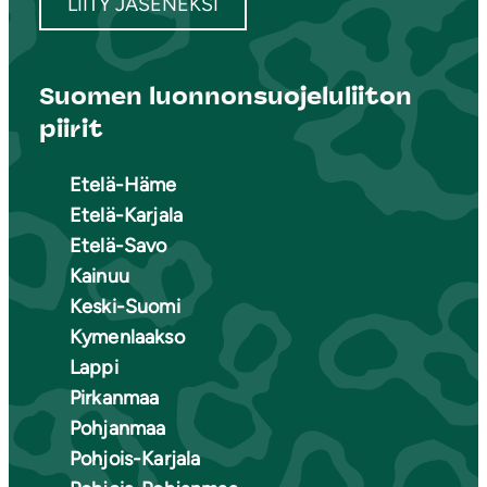
LIITY JÄSENEKSI
Suomen luonnonsuojeluliiton
piirit
Etelä-Häme
Etelä-Karjala
Etelä-Savo
Kainuu
Keski-Suomi
Kymenlaakso
Lappi
Pirkanmaa
Pohjanmaa
Pohjois-Karjala