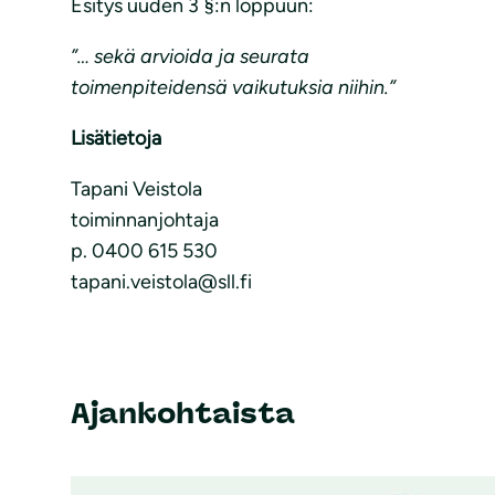
Esitys uuden 3 §:n loppuun:
”… sekä arvioida ja seurata
toimenpiteidensä vaikutuksia niihin.”
Lisätietoja
Tapani Veistola
toiminnanjohtaja
p. 0400 615 530
tapani.veistola@sll.fi
Ajankohtaista