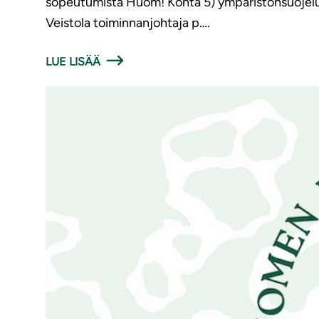
sopeutumista Huom! Kohta 5) ympäristönsuojelua 
Veistola toiminnanjohtaja p….
LUE LISÄÄ