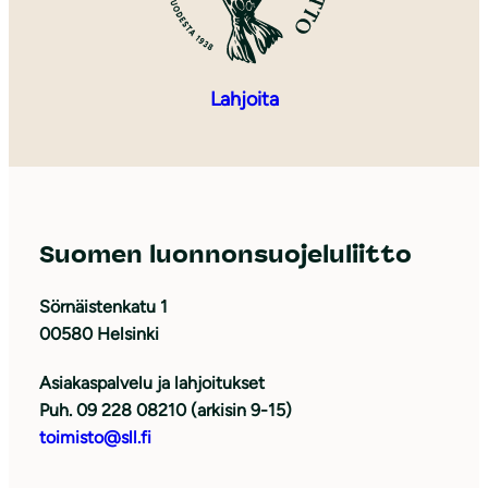
Lahjoita
Suomen luonnonsuojeluliitto
Sörnäistenkatu 1
00580 Helsinki
Asiakaspalvelu ja lahjoitukset
Puh. 09 228 08210 (arkisin 9-15)
toimisto@sll.fi