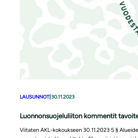
|
LAUSUNNOT
30.11.2023
Luon­non­suo­je­lu­lii­ton kommentit tavoit
Viitaten AKL-kokoukseen 30.11.2023 5 § Alueiden 