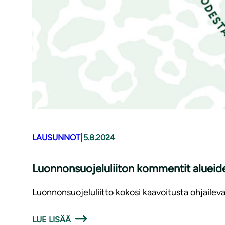
|
LAUSUNNOT
5.8.2024
Luon­non­suo­je­lu­lii­ton kommentit aluei­d
Luonnonsuojeluliitto kokosi kaavoitusta ohjaile
LUE LISÄÄ