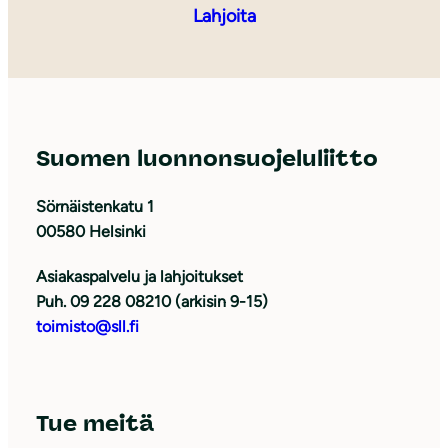
Lahjoita
Suomen luonnonsuojeluliitto
Sörnäistenkatu 1
00580 Helsinki
Asiakaspalvelu ja lahjoitukset
Puh. 09 228 08210 (arkisin 9-15)
toimisto@sll.fi
Tue meitä