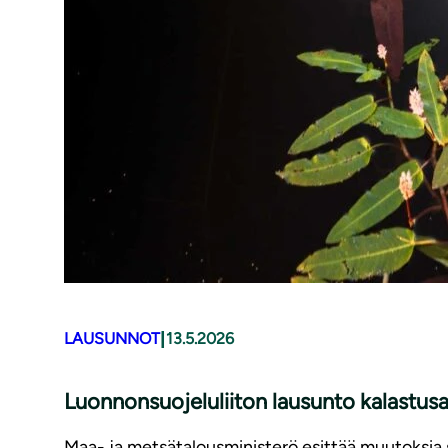
|
LAUSUNNOT
13.5.2026
Luonnonsuojeluliiton lausunto kalastu
Maa- ja metsätalousministerö esittää muutoksia s