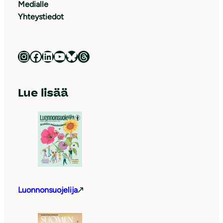
Medialle
Yhteystiedot
Luonnonsuojeluliitto Instagramissa
Luonnonsuojeluliitto Facebookissa
Luonnonsuojeluliitto LinkedInissä
Luonnonsuojeluliiton YouTube-kanava
Luonnonsuojeluliitto Blueskyssa
Luonnonsuojeluliitto Threadsissa
Lue lisää
Luonnonsuojelija