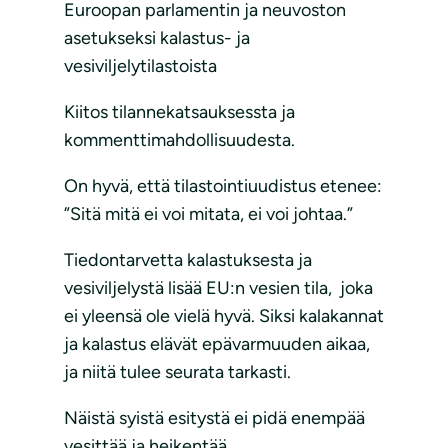
Euroopan parlamentin ja neuvoston
asetukseksi kalastus- ja
vesiviljelytilastoista
Kiitos tilannekatsauksessta ja
kommenttimahdollisuudesta.
On hyvä, että tilastointiuudistus etenee:
”Sitä mitä ei voi mitata, ei voi johtaa.”
Tiedontarvetta kalastuksesta ja
vesiviljelystä lisää EU:n vesien tila, joka
ei yleensä ole vielä hyvä. Siksi kalakannat
ja kalastus elävät epävarmuuden aikaa,
ja niitä tulee seurata tarkasti.
Näistä syistä esitystä ei pidä enempää
vesittää ja heikentää.