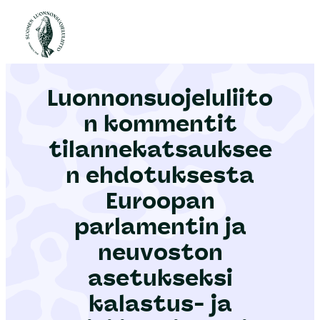
S
i
Etusivu
|
Ajankohtaista
|
Luonnonsuojeluliiton kommentit tilannekatsaukseen ehdotuksesta Euroopan parlamentin ja neuvoston asetukseksi kalastus- ja vesiviljelytilastoista
i
r
Luonnonsuojeluliito
r
y
n kommentit
s
tilannekatsauksee
i
n ehdotuksesta
s
ä
Euroopan
l
parlamentin ja
t
neuvoston
ö
asetukseksi
ö
n
kalastus- ja