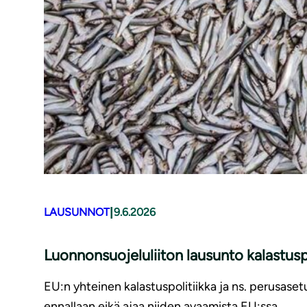
|
LAUSUNNOT
9.6.2026
Luonnonsuojeluliiton lausunto kalastusp
EU:n yhteinen kalastuspolitiikka ja ns. perusaset
ennallaan eikä ajaa niiden avaamista EU:ssa.