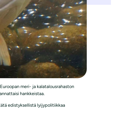
 kuolee noin miljoona lintua vuodessa
arjalle ja kotieläimille.
tyksessä sekä kalastuksessa. Tällainen
tösten tekemistä. Määräaikojen tulee olla
et yleistyisivät ja halventuisivat tuotannon
 Euroopan meri- ja kalatalousrahaston
nnattaisi hankkeistaa.
ätä edistyksellistä lyijypolitiikkaa