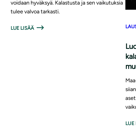
voidaan hyväksyä. Kalastusta ja sen vaikutuksia
tulee valvoa tarkasti.
LAU
LUE LISÄÄ
Luo
kal
mu
Maa-
siia
aset
vaik
LUE 