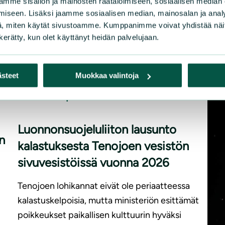
mme sisällön ja mainosten räätälöimiseen, sosiaalisen median
iseen. Lisäksi jaamme sosiaalisen median, mainosalan ja analy
, miten käytät sivustoamme. Kumppanimme voivat yhdistää näitä t
n kerätty, kun olet käyttänyt heidän palvelujaan.
ästeet
Muokkaa valintoja
|
LAUSUNNOT
15.5.2026
Luonnonsuojeluliiton lausunto
n
kalastuksesta Tenojoen vesistön
sivuvesistöissä vuonna 2026
Tenojoen lohikannat eivät ole periaatteessa
kalastuskelpoisia, mutta ministeriön esittämät
poikkeukset paikallisen kulttuurin hyväksi
.