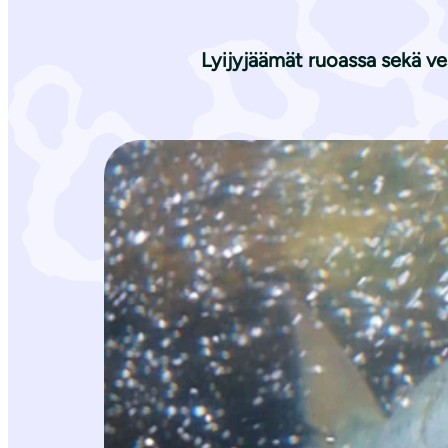
i
Lyijyjäämät ruoassa sekä vesi