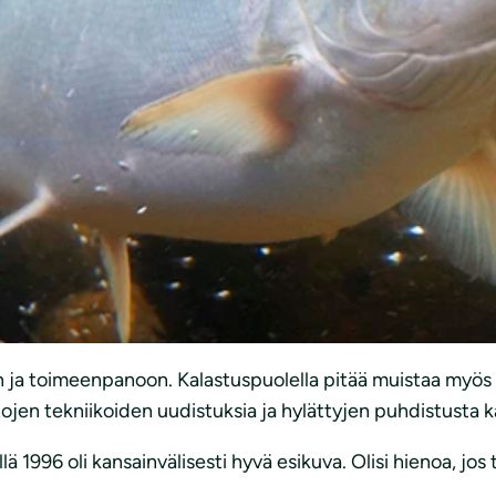
in lyijyhaulit ja -painot saadaan pois luonnosta. EU:ssa
esissä ja maaperässä ovat iso terveysriski myös ihmisille, k
poikkeuksia ja siirtymäaikoja ampumaurheilussa ja metsäs
tteiden saavuttamista, mutta on toisaalta nopeuttanee pää
ttuja.
yemmät siirtymäajat, sitä nopeammin vaihtoehtoiset tuotte
vontaa.
en ja toimeenpanoon. Kalastuspuolella pitää muistaa myös
n tekniikoiden uudistuksia ja hylättyjen puhdistusta ka
ä 1996 oli kansainvälisesti hyvä esikuva. Olisi hienoa, jos t