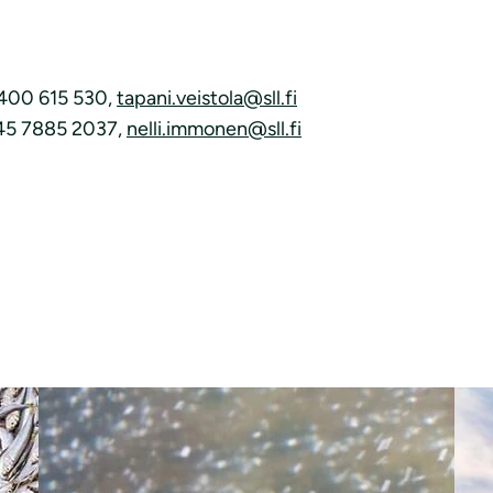
0400 615 530,
tapani.veistola@sll.fi
045 7885 2037,
nelli.immonen@sll.fi