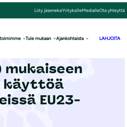
Liity jäseneksi
Yrityksille
Medialle
Ota yhteyttä
 toimimme
Tule mukaan
Ajankohtaista
LAHJOITA
ntit REACH-
) mukaiseen
n käyttöä
eissä EU23-