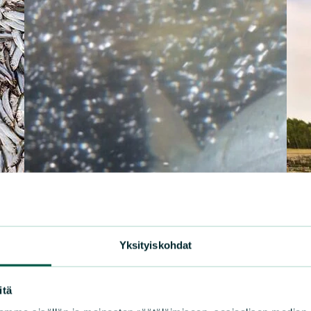
Yksityiskohdat
itä