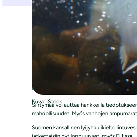
Ympäristön kannalta on parasta mitä nopeamm
lyijymyrkytykseen. Lyijyjäämät ruoassa sekä v
Komission esitykseen liittyy kompromissina 
välillinen siirtymä toisaalta hidastaa tavoi
mahdollisimman lyhyitä ja poikkeusten raja
Lyijylle on parempia vaihtoehtoja. Mitä lyh
laajentuessa. Kokonaiskielto helpottaisi val
Kuva: iStock
Siirtymää voi auttaa hankkeilla tiedotukse
mahdollisuudet. Myös vanhojen ampumaratoje
Suomen kansallinen lyijyhaulikielto lintuvesill
jatkettaisiin nyt loppuun asti myös EU:ssa.