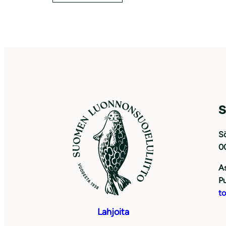
S
Sö
0
As
Pu
to
Lahjoita