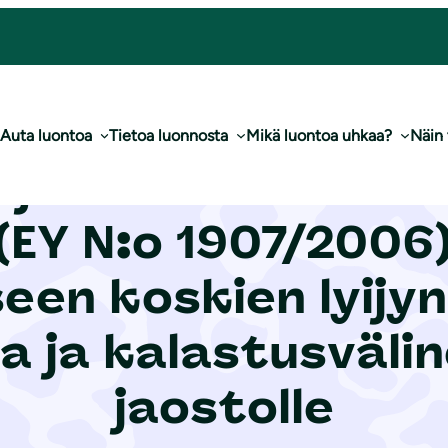
 rajoitukseen koskien lyijyn käyttöä ammuksissa ja kalastusvälineissä EU23-jaostolle
Auta luontoa
Tietoa luonnosta
Mikä luontoa uhkaa?
Näin
jeluliiton komme
(EY N:o 1907/2006
seen koskien lyijy
 ja kalastusvälin
jaostolle