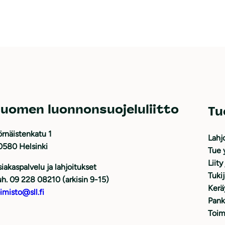
uomen luonnonsuojeluliitto
Tu
rnäistenkatu 1
Lahj
0580 Helsinki
Tue 
Liity
iakaspalvelu ja lahjoitukset
Tuki
h. 09 228 08210 (arkisin 9-15)
Kerä
imisto@sll.fi
Pank
Toim