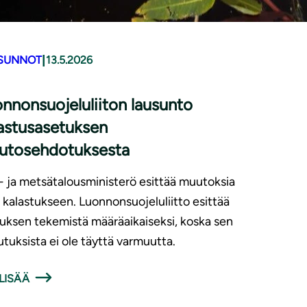
|
SUNNOT
13.5.2026
nnonsuojeluliiton lausunto
astusasetuksen
utosehdotuksesta
 ja metsätalousministerö esittää muutoksia
n kalastukseen. Luonnonsuojeluliitto esittää
uksen tekemistä määräaikaiseksi, koska sen
utuksista ei ole täyttä varmuutta.
LISÄÄ