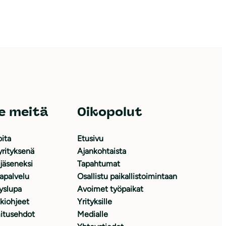
e meitä
Oikopolut
oita
Etusivu
yrityksenä
Ajankohtaista
 jäseneksi
Tapahtumat
japalvelu
Osallistu paikallistoimintaan
yslupa
Avoimet työpaikat
kiohjeet
Yrityksille
itusehdot
Medialle