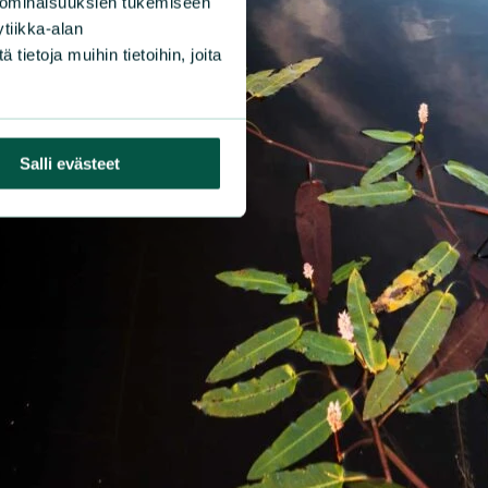
 ominaisuuksien tukemiseen
tiikka-alan
ietoja muihin tietoihin, joita
Salli evästeet