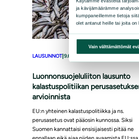
Käytämme evästeitä tarjoama
ja kävijämäärämme analysoim
kumppaneillemme tietoja siitä
olet antanut heille tai joita o
Vain välttämättömät ev
|
LAUSUNNOT
9.6.2026
Luonnonsuojeluliiton lausunto
kalastuspolitiikan perusasetukse
arvioinnista
EU:n yhteinen kalastuspolitiikka ja ns.
perusasetus ovat pääosin kunnossa. Siksi
Suomen kannattaisi ensisijaisesti pitää ne
ennallaan eikä ajaa niiden avaamista EU:ssa