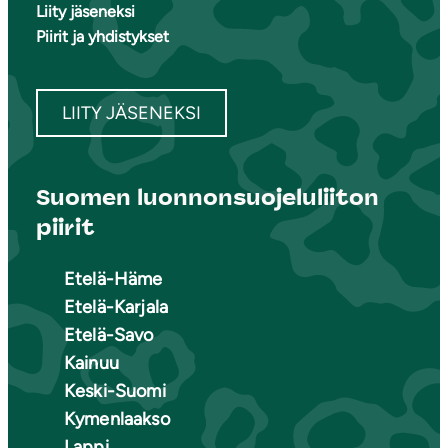
Liity jäseneksi
Piirit ja yhdistykset
LIITY JÄSENEKSI
Suomen luonnonsuojeluliiton
piirit
Etelä-Häme
Etelä-Karjala
Etelä-Savo
Kainuu
Keski-Suomi
Kymenlaakso
Lappi