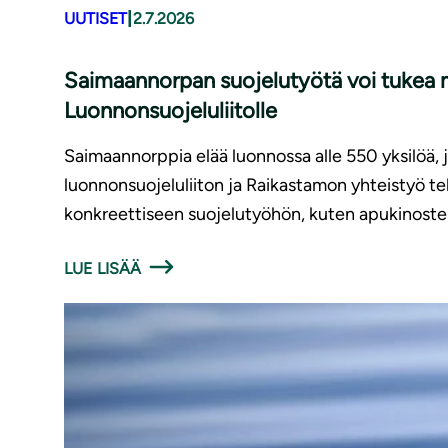
|
UUTISET
2.7.2026
Saimaannorpan suojelutyötä voi tukea m
Luonnonsuojeluliitolle
Saimaannorppia elää luonnossa alle 550 yksilöä,
luonnonsuojeluliiton ja Raikastamon yhteistyö t
konkreettiseen suojelutyöhön, kuten apukinoste
LUE LISÄÄ