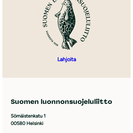
Lahjoita
Suomen luonnonsuojeluliitto
Sörnäistenkatu 1
00580 Helsinki