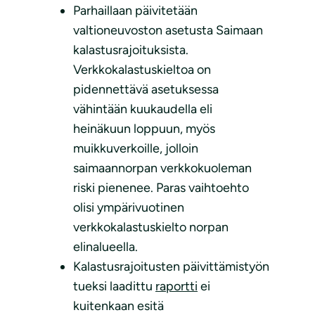
Parhaillaan päivitetään
valtioneuvoston asetusta Saimaan
kalastusrajoituksista.
Verkkokalastuskieltoa on
pidennettävä asetuksessa
vähintään kuukaudella eli
heinäkuun loppuun, myös
muikkuverkoille, jolloin
saimaannorpan verkkokuoleman
riski pienenee. Paras vaihtoehto
olisi ympärivuotinen
verkkokalastuskielto norpan
elinalueella.
Kalastusrajoitusten päivittämistyön
tueksi laadittu
raportti
ei
kuitenkaan esitä