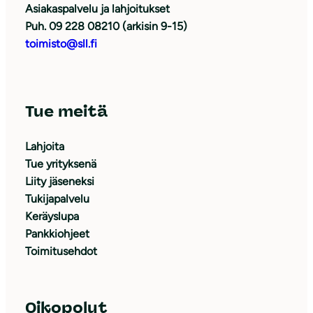
Asiakaspalvelu ja lahjoitukset
Puh. 09 228 08210 (arkisin 9-15)
toimisto@sll.fi
Tue meitä
Lahjoita
Tue yrityksenä
Liity jäseneksi
Tukijapalvelu
Keräyslupa
Pankkiohjeet
Toimitusehdot
Oikopolut