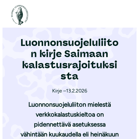
S
i
Etusivu
|
Ajankohtaista
|
Luonnonsuojeluliiton kirje Saimaan kalastusrajoituksista
i
r
Luonnonsuojeluliito
r
y
n kirje Saimaan
s
kalastusrajoituksi
i
sta
s
ä
Kirje –
13.2.2026
l
t
Luonnonsuojeluliiton mielestä
ö
verkkokalastuskieltoa on
ö
pidennettävä asetuksessa
n
vähintään kuukaudella eli heinäkuun