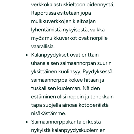
verkkokalastuskieltoon pidennystä.
Raportissa esitetään jopa
muikkuverkkojen kieltoajan
lyhentämistä nykyisestä, vaikka
myös muikkuverkot ovat norpille
vaarallisia.
Kalanpyydykset ovat erittäin
uhanalaisen saimaannorpan suurin
yksittäinen kuolinsyy. Pyydyksessä
saimaannorppa kokee hitaan ja
tuskallisen kuoleman. Näiden
estäminen olisi nopein ja tehokkain
tapa suojella ainoaa kotoperäistä
nisäkästämme.
Saimaannorppakanta ei kestä
nykyistä kalanpyydyskuolemien