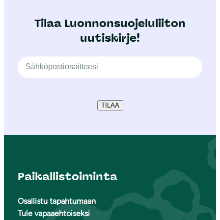
Tilaa Luonnonsuojeluliiton
uutiskirje!
TILAA
Paikallistoiminta
Osallistu tapahtumaan
Tule vapaaehtoiseksi