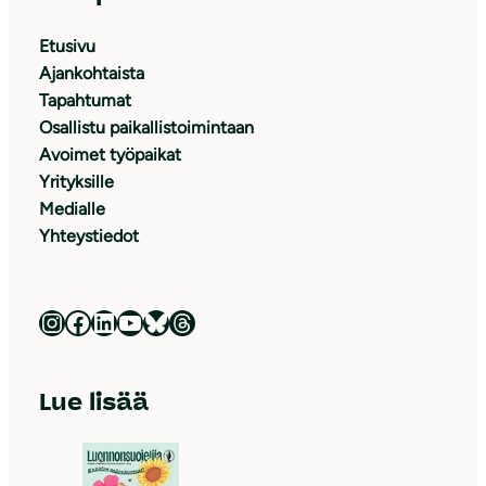
Etusivu
Ajankohtaista
Tapahtumat
Osallistu paikallistoimintaan
Avoimet työpaikat
Yrityksille
Medialle
Yhteystiedot
Luonnonsuojeluliitto Instagramissa
Luonnonsuojeluliitto Facebookissa
Luonnonsuojeluliitto LinkedInissä
Luonnonsuojeluliiton YouTube-kanava
Luonnonsuojeluliitto Blueskyssa
Luonnonsuojeluliitto Threadsissa
Lue lisää