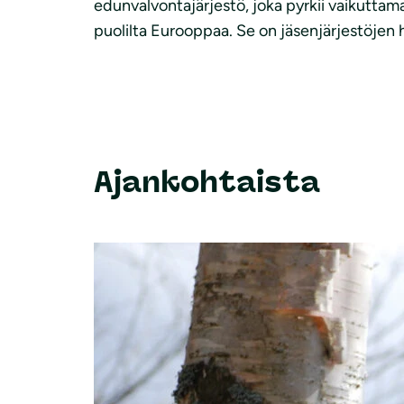
edunvalvontajärjestö, joka pyrkii vaikuttama
puolilta Eurooppaa. Se on jäsenjärjestöjen 
Ajankohtaista