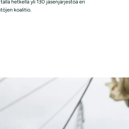
llä hetkellä yli 130 jäsenjärjestöä eri
öjen koalitio.