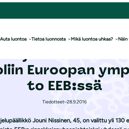
avaan rooliin Euroopan ym­pä­ris­tö­toi­mis­to EEB:ssä
Auta luontoa
Tietoa luonnosta
Mikä luontoa uhkaa?
Näin
suo­je­lu­lii­ton Joun
iin Euroopan ym­pä­
to EEB:ssä
Tiedotteet
–
28.9.2016
lupäällikkö Jouni Nissinen, 45, on valittu yli 130