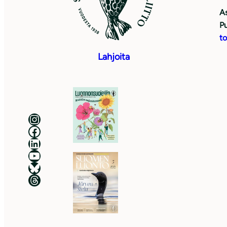
As
Pu
to
Lahjoita
Luonnonsuojeluliitto Instagramissa
Luonnonsuojeluliitto Facebookissa
Luonnonsuojeluliitto LinkedInissä
Luonnonsuojeluliiton YouTube-kanava
Luonnonsuojeluliitto Blueskyssa
Luonnonsuojeluliitto Threadsissa