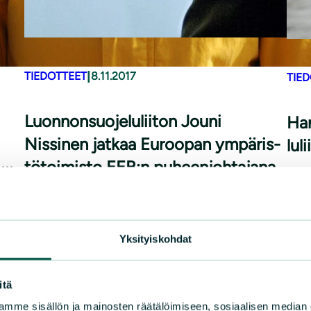
|
TIEDOTTEET
8.11.2017
TIE
Luon­non­suo­je­lu­lii­ton Jouni
Har
Nissinen jatkaa Euroopan ym­pä­ris­
lu­
tö­toi­mis­to EEB:n puheenjohtajana
ää:
FM H
luon
Suomen luonnonsuojeluliiton suojelupäällikkö
puhe
Jouni Nissinen on valittu uudelleen yli 130
tehn
eurooppalaista ympäristöjärjestöä edustavan
Yksityiskohdat
Euroopan ympäristötoimisto EEB:n
LUE 
puheenjohtajaksi. Viime kauden Nissinen toimi
itä
nnan
rinnakkaispuheenjohtajana yhdessä
mme sisällön ja mainosten räätälöimiseen, sosiaalisen median