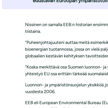
edustavan Euroopan ympäristötoimi
i
Nissinen on samalla EEB:n historian ensimm
tiistaina.
”Puheenjohtajuuteni auttaa meitä esimerki
bioenergian tuotannossa, jossa on vielä pa
globaalien kestävän kehityksen tavoitteiden
”Koska merkittävä osa Suomen luonnon- ja ymp
yhteistyö EU:ssa erittäin tärkeää suomalaisill
Luonnon- ja ympäristönsuojelun yksikköä joh
vuodesta 2006.
EEB eli European Environmental Bureau (Eu