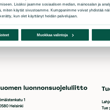
ruotsalaisen Mikael Karlssonin kanssa, mutta nyt
iseen. Lisäksi jaamme sosiaalisen median, mainosalan ja analy
Nissinen jatkaa ainoana puheenjohtajana.
, miten käytät sivustoamme. Kumppanimme voivat yhdistää näitä t
n kerätty, kun olet käyttänyt heidän palvelujaan.
LUE LISÄÄ
ästeet
Muokkaa valintoja
uomen luonnonsuojeluliitto
Tu
rnäistenkatu 1
Lahj
0580 Helsinki
Tue 