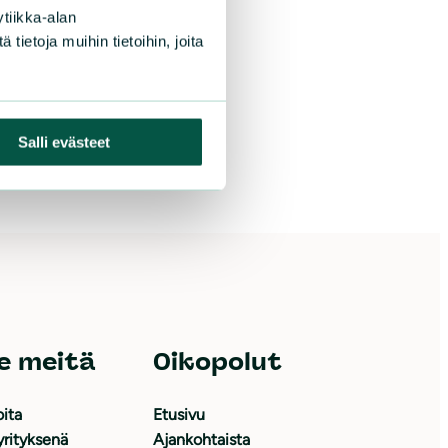
tiikka-alan
ietoja muihin tietoihin, joita
Salli evästeet
e meitä
Oikopolut
oita
Etusivu
yrityksenä
Ajankohtaista