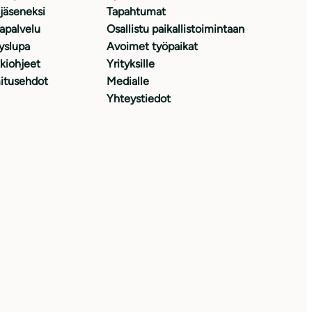
 jäseneksi
Tapahtumat
japalvelu
Osallistu paikallistoimintaan
yslupa
Avoimet työpaikat
kiohjeet
Yrityksille
itusehdot
Medialle
Yhteystiedot