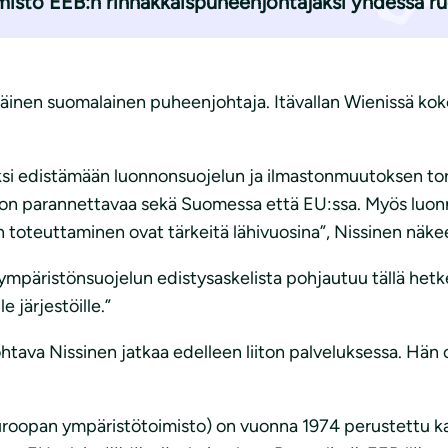
sto EEB:n rinnakkaispuheenjohtajaksi yhdessä ruot
äinen suomalainen puheenjohtaja. Itävallan Wienissä ko
ksi edistämään luonnonsuojelun ja ilmastonmuutoksen to
ljon parannettavaa sekä Suomessa että EU:ssa. Myös luon
 toteuttaminen ovat tärkeitä lähivuosina”, Nissinen näke
äristönsuojelun edistysaskelista pohjautuu tällä hetkellä
e järjestöille.”
tava Nissinen jatkaa edelleen liiton palveluksessa. Hän 
roopan ympäristötoimisto) on vuonna 1974 perustettu kan