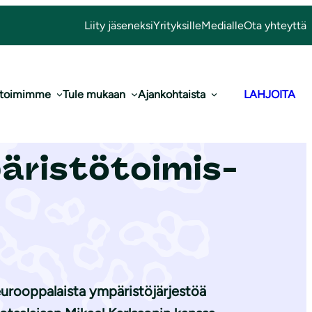
Liity jäseneksi
Yrityksille
Medialle
Ota yhteyttä
 toimimme
Tule mukaan
Ajankohtaista
LAHJOITA
i Nissinen
ris­tö­toi­mis­
 eurooppalaista ympäristöjärjestöä