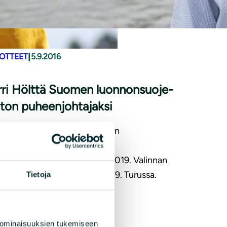
|
DOTTEET
5.9.2016
ri Hölttä Suomen luon­non­suo­je­
lii­ton puheenjohtajaksi
arri Hölttä on valittu Suomen
nonsuojeluliiton hallituksen
enjohtajaksi vuosille 2017-2019. Valinnan
yt liittokokous pidettiin 3.-4.9. Turussa.
Tietoja
LISÄÄ
 ominaisuuksien tukemiseen