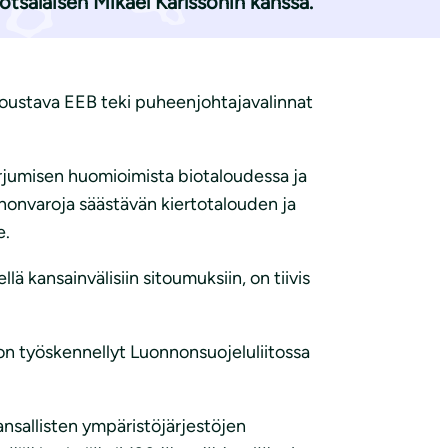
salaisen Mikael Karlssonin kanssa.
koustava EEB teki puheenjohtajavalinnat
rjumisen huomioimista biotaloudessa ja
nonvaroja säästävän kiertotalouden ja
e.
 kansainvälisiin sitoumuksiin, on tiivis
on työskennellyt Luonnonsuojeluliitossa
sallisten ympäristöjärjestöjen