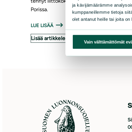
tehnyt liittokokous pidettiin 3.–4.9.2022
ja kävijämäärämme analysoim
Porissa.
kumppaneillemme tietoja siitä
olet antanut heille tai joita o
LUE LISÄÄ
Lisää artikkeleita
Vain välttämättömät ev
S
Sö
0