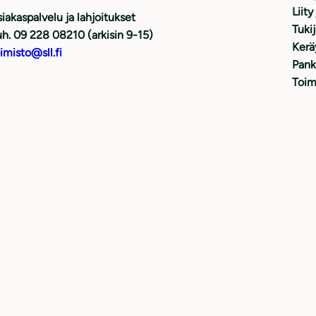
Liity
iakaspalvelu ja lahjoitukset
Tuki
h. 09 228 08210 (arkisin 9-15)
Kerä
imisto@sll.fi
Pank
Toim