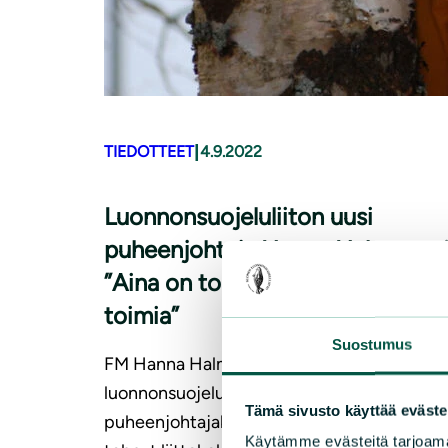
|
TIEDOTTEET
4.9.2022
Luon­non­suo­je­lu­lii­ton uusi
puheenjohtaja Hanna Halmeenp
”Aina on toivoa, aina kannattaa
toimia”
Suostumus
FM Hanna Halmeenpää on valittu Suomen
luonnonsuojeluliiton hallituksen
Tämä sivusto käyttää eväste
puheenjohtajaksi vuosille 2023–2025. Vali
Käytämme evästeitä tarjoama