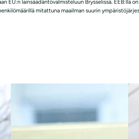
an EU:n lainsäädäntövalmisteluun Brysselissä. EEB:llä on tä
henkilömäärillä mitattuna maailman suurin ympäristöjärjest