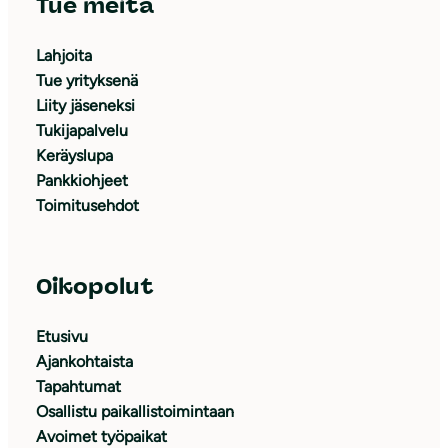
Tue meitä
Lahjoita
Tue yrityksenä
Liity jäseneksi
Tukijapalvelu
Keräyslupa
Pankkiohjeet
Toimitusehdot
Oikopolut
Etusivu
Ajankohtaista
Tapahtumat
Osallistu paikallistoimintaan
Avoimet työpaikat