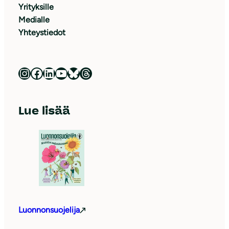
Yrityksille
Medialle
Yhteystiedot
Luonnonsuojeluliitto Instagramissa
Luonnonsuojeluliitto Facebookissa
Luonnonsuojeluliitto LinkedInissä
Luonnonsuojeluliiton YouTube-kanava
Luonnonsuojeluliitto Blueskyssa
Luonnonsuojeluliitto Threadsissa
Lue lisää
Luonnonsuojelija