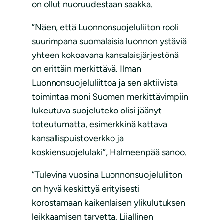
on ollut nuoruudestaan saakka.
”Näen, että Luonnonsuojeluliiton rooli
suurimpana suomalaisia luonnon ystäviä
yhteen kokoavana kansalaisjärjestönä
on erittäin merkittävä. Ilman
Luonnonsuojeluliittoa ja sen aktiivista
toimintaa moni Suomen merkittävimpiin
lukeutuva suojeluteko olisi jäänyt
toteutumatta, esimerkkinä kattava
kansallispuistoverkko ja
koskiensuojelulaki”, Halmeenpää sanoo.
”Tulevina vuosina Luonnonsuojeluliiton
on hyvä keskittyä erityisesti
korostamaan kaikenlaisen ylikulutuksen
leikkaamisen tarvetta. Liiallinen